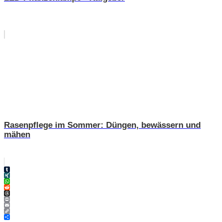
Rasenpflege im Sommer: Düngen, bewässern und
mähen
Tumblr
XING
WhatsApp
Reddit
Threads
Print
Email
Copy