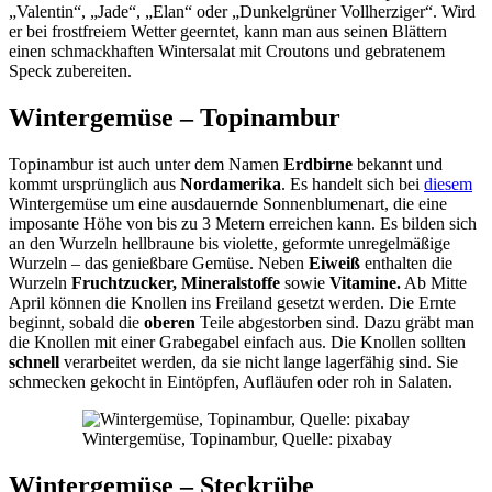
„Valentin“, „Jade“, „Elan“ oder „Dunkelgrüner Vollherziger“. Wird
er bei frostfreiem Wetter geerntet, kann man aus seinen Blättern
einen schmackhaften Wintersalat mit Croutons und gebratenem
Speck zubereiten.
Wintergemüse – Topinambur
Topinambur ist auch unter dem Namen
Erdbirne
bekannt und
kommt ursprünglich aus
Nordamerika
. Es handelt sich bei
diesem
Wintergemüse um eine ausdauernde Sonnenblumenart, die eine
imposante Höhe von bis zu 3 Metern erreichen kann. Es bilden sich
an den Wurzeln hellbraune bis violette, geformte unregelmäßige
Wurzeln – das genießbare Gemüse. Neben
Eiweiß
enthalten die
Wurzeln
Fruchtzucker, Mineralstoffe
sowie
Vitamine.
Ab Mitte
April können die Knollen ins Freiland gesetzt werden. Die Ernte
beginnt, sobald die
oberen
Teile abgestorben sind. Dazu gräbt man
die Knollen mit einer Grabegabel einfach aus. Die Knollen sollten
schnell
verarbeitet werden, da sie nicht lange lagerfähig sind. Sie
schmecken gekocht in Eintöpfen, Aufläufen oder roh in Salaten.
Wintergemüse, Topinambur, Quelle: pixabay
Wintergemüse – Steckrübe