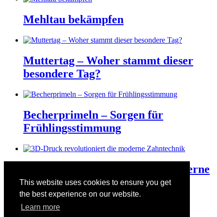
Mehltau bekämpfen
Muttertag – Woher stammt dieser
besondere Tag?
Becherprimeln – Sorgen für
Frühlingsstimmung
3D-Druck revolutioniert die moderne
Zahntechnik
This website uses cookies to ensure you get
the best experience on our website.
Learn more