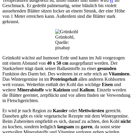
Temperaturen ausgesetzt ist, umso milder und süßer wird
er
im
Geschmack. Er gedeiht palmenartig, seine bläulich bis violett
aussehenden Blätter sitzen locker an einem Strunk, der eine Höhe
von 1 Meter erreichen kann. Außerdem sind die Blätter stark
gekraust.
Grünkohl,
Quelle:
pixabay
Grünkohl wächst auf humoser Erde und kann im Juli vorgezogen
mit einem Abstand von
40 x 50 cm
ausgepflanzt werden. Der
Starkzehrer trägt dank seiner Ballaststoffe zu einer
gesunden
Funktion des Darm bei. Des weiteren ist er sehr reich an
Vitaminen
.
Das Wintergemüse ist im
Proteingehalt
allen anderen Kohlsorten
weit voraus. Weiterhin enthält der Kohl das wichtige
Eisen
und
weitere
Mineralstoffe
wie
Kalzium
und
Kalium
. Einzeln werden
die Blätter geerntet, zerpflückt und vor allem finden sie Verwendung
in Fleischgerichten.
Er wird je nach Region zu
Kassler
oder
Mettwürsten
gereicht.
Daneben gibt es viele vegetarische Rezepte mit dem Wintergemüse.
Beim Zubereiten empfiehlt es sich, darauf zu achten, den Kohl
nicht
zu kochen, sondern lediglich
langsam
zu
garen
, da sonst seine
wertvollen Mineralstoffe und Vitamine verloren gehen würden.