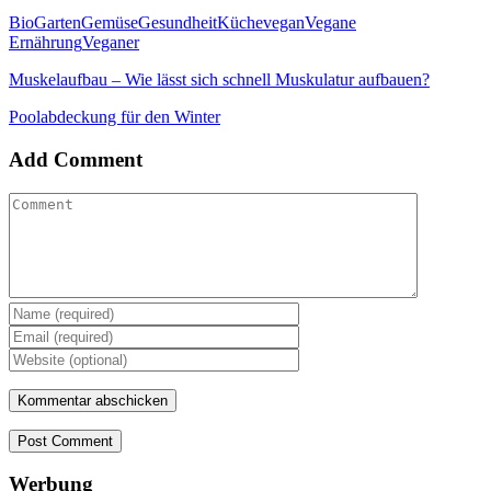
Link
Teilen
Bio
Garten
Gemüse
Gesundheit
Küche
vegan
Vegane
Ernährung
Veganer
Muskelaufbau – Wie lässt sich schnell Muskulatur aufbauen?
Poolabdeckung für den Winter
Add Comment
Post Comment
Werbung