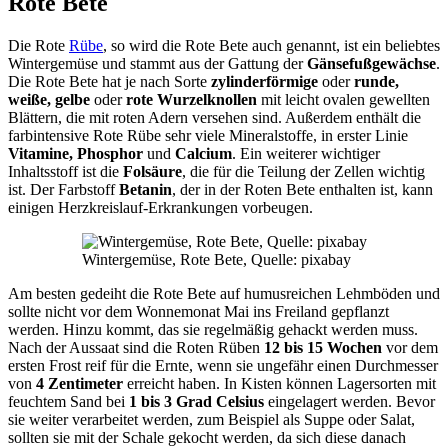
Rote Bete
Die Rote
Rübe
, so wird die Rote Bete auch genannt, ist ein beliebtes
Wintergemüse und stammt aus der Gattung der
Gänsefußgewächse
.
Die Rote Bete hat je nach Sorte
zylinderförmige
oder
runde,
weiße, gelbe
oder
rote Wurzelknollen
mit leicht ovalen gewellten
Blättern, die mit roten Adern versehen sind. Außerdem enthält die
farbintensive Rote Rübe sehr viele Mineralstoffe, in erster Linie
Vitamine, Phosphor
und
Calcium
. Ein weiterer wichtiger
Inhaltsstoff ist die
Folsäure
, die für die Teilung der Zellen wichtig
ist. Der Farbstoff
Betanin
, der in der Roten Bete enthalten ist, kann
einigen Herzkreislauf-Erkrankungen vorbeugen.
Wintergemüse, Rote Bete, Quelle: pixabay
Am besten gedeiht die Rote Bete auf humusreichen Lehmböden und
sollte nicht vor dem Wonnemonat Mai ins Freiland gepflanzt
werden. Hinzu kommt, das sie regelmäßig gehackt werden muss.
Nach der Aussaat sind die Roten Rüben
12 bis 15 Wochen
vor dem
ersten Frost reif für die Ernte, wenn sie ungefähr einen Durchmesser
von
4 Zentimeter
erreicht haben. In Kisten können Lagersorten mit
feuchtem Sand bei
1 bis 3 Grad Celsius
eingelagert werden. Bevor
sie weiter verarbeitet werden, zum Beispiel als Suppe oder Salat,
sollten sie mit der Schale gekocht werden, da sich diese danach