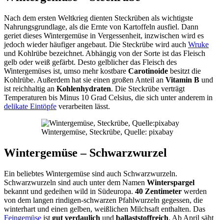
Nach dem ersten Weltkrieg dienten Steckrüben als wichtigste
Nahrungsgrundlage, als die Ernte von Kartoffeln ausfiel. Dann
geriet dieses Wintergemüse in Vergessenheit, inzwischen wird es
jedoch wieder häufiger angebaut. Die Steckrübe wird auch
Wruke
und Kohlrübe bezeichnet. Abhängig von der Sorte ist das Fleisch
gelb oder weiß gefärbt. Desto gelblicher das Fleisch des
Wintergemüses ist, umso mehr kostbare
Carotinoide
besitzt die
Kohlrübe. Außerdem hat sie einen großen Anteil an
Vitamin B
und
ist reichhaltig an
Kohlenhydraten
. Die Steckrübe verträgt
Temperaturen bis Minus 10 Grad Celsius, die sich unter anderem in
delikate Eintöpfe
verarbeiten lässt.
Wintergemüse, Steckrübe, Quelle: pixabay
Wintergemüse – Schwarzwurzel
Ein beliebtes Wintergemüse sind auch Schwarzwurzeln.
Schwarzwurzeln sind auch unter dem Namen
Winterspargel
bekannt und gedeihen wild in Südeuropa.
40 Zentimeter
werden
von dem langen rindigen-schwarzen Pfahlwurzeln gegessen, die
winterhart und einen gelben, weißlichen Milchsaft enthalten. Das
Feingemüse
ist
gut
verdaulich
und
ballaststoffreich
. Ab April säht