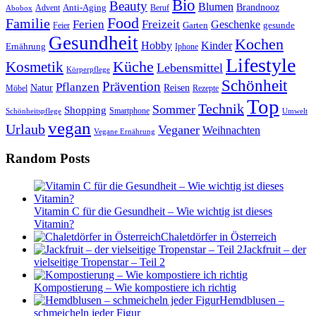
Bio
Beauty
Blumen
Anti-Aging
Brandnooz
Advent
Beruf
Abobox
Food
Familie
Ferien
Freizeit
Geschenke
Garten
gesunde
Feier
Gesundheit
Kochen
Hobby
Kinder
Ernährung
Iphone
Lifestyle
Kosmetik
Küche
Lebensmittel
Körperpflege
Schönheit
Prävention
Pflanzen
Natur
Reisen
Rezepte
Möbel
Top
Technik
Sommer
Shopping
Schönheitspflege
Smartphone
Umwelt
vegan
Urlaub
Veganer
Weihnachten
Vegane Ernährung
Random Posts
Vitamin C für die Gesundheit – Wie wichtig ist dieses
Vitamin?
Chaletdörfer in Österreich
Jackfruit – der
vielseitige Tropenstar – Teil 2
Kompostierung – Wie kompostiere ich richtig
Hemdblusen –
schmeicheln jeder Figur