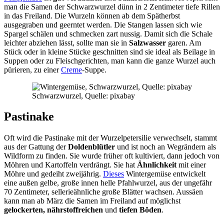
man die Samen der Schwarzwurzel dünn in 2 Zentimeter tiefe Rillen
in das Freiland. Die Wurzeln können ab dem Spätherbst
ausgegraben und geerntet werden. Die Stangen lassen sich wie
Spargel schälen und schmecken zart nussig. Damit sich die Schale
leichter abziehen lässt, sollte man sie in
Salzwasser
garen. Am
Stück oder in kleine Stücke geschnitten sind sie ideal als Beilage in
Suppen oder zu Fleischgerichten, man kann die ganze Wurzel auch
pürieren, zu einer
Creme
-Suppe.
Schwarzwurzel, Quelle: pixabay
Pastinake
Oft wird die Pastinake mit der Wurzelpetersilie verwechselt, stammt
aus der Gattung der
Doldenblütler
und ist noch an Wegrändern als
Wildform zu finden. Sie wurde früher oft kultiviert, dann jedoch von
Möhren und Kartoffeln verdrängt. Sie hat
Ähnlichkeit
mit einer
Möhre und gedeiht zweijährig.
Dieses
Wintergemüse entwickelt
eine außen gelbe, große innen helle Pfahlwurzel, aus der ungefähr
70 Zentimeter, sellerieähnliche große Blätter wachsen. Aussäen
kann man ab März die Samen im Freiland auf möglichst
gelockerten, nährstoffreichen
und
tiefen Böden
.