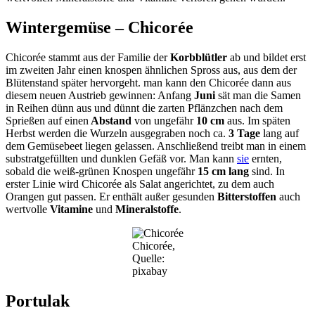
Wintergemüse – Chicorée
Chicorée stammt aus der Familie der
Korbblütler
ab und bildet erst
im zweiten Jahr einen knospen ähnlichen Spross aus, aus dem der
Blütenstand später hervorgeht. man kann den Chicorée dann aus
diesem neuen Austrieb gewinnen: Anfang
Juni
sät man die Samen
in Reihen dünn aus und dünnt die zarten Pflänzchen nach dem
Sprießen auf einen
Abstand
von ungefähr
10 cm
aus. Im späten
Herbst werden die Wurzeln ausgegraben noch ca.
3 Tage
lang auf
dem Gemüsebeet liegen gelassen. Anschließend treibt man in einem
substratgefüllten und dunklen Gefäß vor. Man kann
sie
ernten,
sobald die weiß-grünen Knospen ungefähr
15
cm lang
sind. In
erster Linie wird Chicorée als Salat angerichtet, zu dem auch
Orangen gut passen. Er enthält außer gesunden
Bitterstoffen
auch
wertvolle
Vitamine
und
Mineralstoffe
.
Chicorée,
Quelle:
pixabay
Portulak