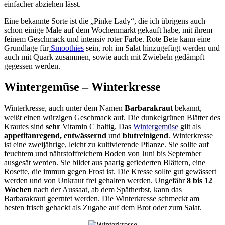
einfacher abziehen lässt.
Eine bekannte Sorte ist die „Pinke Lady“, die ich übrigens auch
schon einige Male auf dem Wochenmarkt gekauft habe, mit ihrem
feinem Geschmack und intensiv roter Farbe. Rote Bete kann eine
Grundlage für
Smoothies
sein, roh im Salat hinzugefügt werden und
auch mit Quark zusammen, sowie auch mit Zwiebeln gedämpft
gegessen werden.
Wintergemüse – Winterkresse
Winterkresse, auch unter dem Namen
Barbarakraut
bekannt,
weißt einen würzigen Geschmack auf. Die dunkelgrünen Blätter des
Krautes sind
sehr
Vitamin C haltig. Das
Wintergemüse
gilt als
appetitanregend,
entwässernd
und
blutreinigend
. Winterkresse
ist eine zweijährige, leicht zu kultivierende Pflanze. Sie sollte auf
feuchtem und nährstoffreichem Boden von Juni bis September
ausgesät werden. Sie bildet aus paarig gefiederten Blättern, eine
Rosette, die immun gegen Frost ist. Die Kresse sollte gut gewässert
werden und von Unkraut frei gehalten werden. Ungefähr
8 bis 12
Wochen
nach der Aussaat, ab dem Spätherbst, kann das
Barbarakraut geerntet werden. Die Winterkresse schmeckt am
besten frisch gehackt als Zugabe auf dem Brot oder zum Salat.