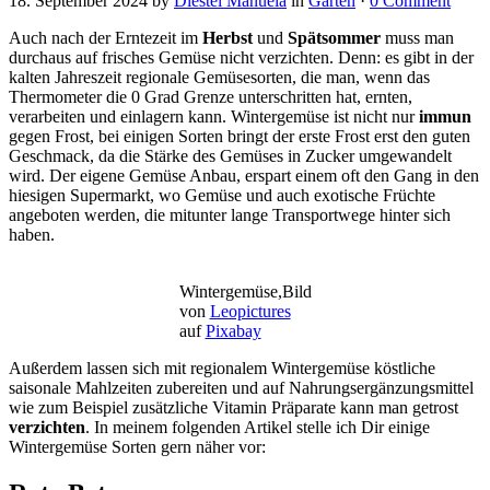
18. September 2024
by
Diestel Manuela
in
Garten
·
0 Comment
Auch nach der Erntezeit im
Herbst
und
Spätsommer
muss man
durchaus auf frisches Gemüse nicht verzichten. Denn: es gibt in der
kalten Jahreszeit regionale Gemüsesorten, die man, wenn das
Thermometer die 0 Grad Grenze unterschritten hat, ernten,
verarbeiten und einlagern kann. Wintergemüse ist nicht nur
immun
gegen Frost, bei einigen Sorten bringt der erste Frost erst den guten
Geschmack, da die Stärke des Gemüses in Zucker umgewandelt
wird. Der eigene Gemüse Anbau, erspart einem oft den Gang in den
hiesigen Supermarkt, wo Gemüse und auch exotische Früchte
angeboten werden, die mitunter lange Transportwege hinter sich
haben.
Wintergemüse,Bild
von
Leopictures
auf
Pixabay
Außerdem lassen sich mit regionalem Wintergemüse köstliche
saisonale Mahlzeiten zubereiten und auf Nahrungsergänzungsmittel
wie zum Beispiel zusätzliche Vitamin Präparate kann man getrost
verzichten
. In meinem folgenden Artikel stelle ich Dir einige
Wintergemüse Sorten gern näher vor: