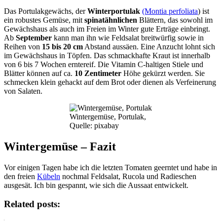
Das Portulakgewächs, der
Winterportulak
(Montia perfoliata
) ist
ein robustes Gemüse, mit
spinatähnlichen
Blättern, das sowohl im
Gewächshaus als auch im Freien im Winter gute Erträge einbringt.
Ab
September
kann man ihn wie Feldsalat breitwürfig sowie in
Reihen von
15 bis 20 cm
Abstand aussäen. Eine Anzucht lohnt sich
im Gewächshaus in Töpfen. Das schmackhafte Kraut ist innerhalb
von 6 bis 7 Wochen erntereif. Die Vitamin C-haltigen Stiele und
Blätter können auf ca.
10 Zentimeter
Höhe gekürzt werden. Sie
schmecken klein gehackt auf dem Brot oder dienen als Verfeinerung
von Salaten.
Wintergemüse, Portulak,
Quelle: pixabay
Wintergemüse – Fazit
Vor einigen Tagen habe ich die letzten Tomaten geerntet und habe in
den freien
Kübeln
nochmal Feldsalat, Rucola und Radieschen
ausgesät. Ich bin gespannt, wie sich die Aussaat entwickelt.
Related posts: