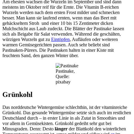
Am ehesten wachsen die Wurzeln im September und sind dann
meistens im Oktober reif für die Ernte. Die Vitamin B-reichen
Wurzeln werden nach dem ersten Frost milder und schmecken
besser. Man kann sie laufend ernten, wenn man das Beet mit
gehäckseltem Stroh und einer 10 bis 15 Zentimeter dicken
Mulchschicht aus Laub zudeckt. Die Blätter der Pastinake lassen
sich als Beigabe für Salat verwenden. Während die geschälten,
würzigen Wurzeln gut zu
Eintöpfen
, Aufläufen oder weiteren
warmen Gemüsegerichten passen. Auch sehr beliebt sind
Pastinaken-Pürees. Die Pastinaken halten in einer Kiste mit
feuchtem Sand, den ganzen Winter über.
Pastinake,
Quelle:
pixabay
Grünkohl
Das norddeutsche Wintergemüse schlechthin, ist der vitaminreiche
Grünkohl. Das gesunde Wintergemüse setzte sich auch im restlichen
Deutschland durch – in erster Linie in als Zutat in Smoothies und
vor allem in Gemüsekisten. Grünkohl gedeiht sehr gut bei
Minusgraden. Denn: Desto
länger
der Blattkohl den winterlichen