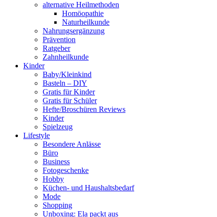
alternative Heilmethoden
Homöopathie
Naturheilkunde
Nahrungsergänzung
Prävention
Ratgeber
Zahnheilkunde
Kinder
Baby/Kleinkind
Basteln – DIY
Gratis für Kinder
Gratis für Schüler
Hefte/Broschüren Reviews
Kinder
Spielzeug
Lifestyle
Besondere Anlässe
Büro
Business
Fotogeschenke
Hobby
Küchen- und Haushaltsbedarf
Mode
Shopping
Unboxing: Ela packt aus