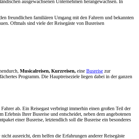
elständischen ausgewachsenen Unternehmen herangewachsen. In
ze den freundlichen familiären Umgang mit den Fahrern und bekannten
uen. Oftmals sind viele der Reisegäste von Busreisen
hendurch,
Musicalreisen, Kurzreisen,
eine
Busreise
zur
fächertes
Programm. Die Hauptreiseziele liegen dabei in der ganzen
 Fahrer ab. Ein Reisegast verbringt immerhin einen großen Teil der
zum Erlebnis Ihrer Busreise und entscheidet, neben dem angebotenen
tpaket einer Busreise, letztendlich soll die Busreise ein besonderes
 nicht ausreicht, dem helfen die Erfahrungen anderer Reisegäste