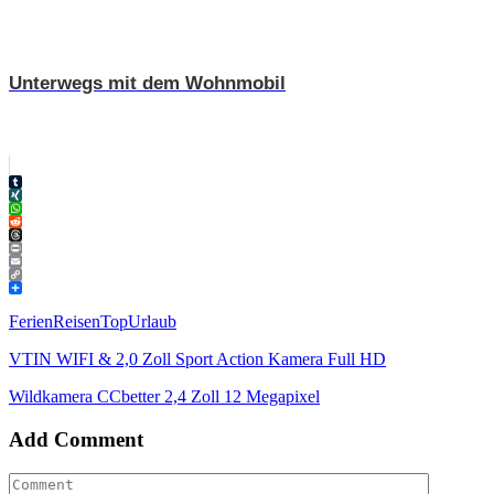
Unterwegs mit dem Wohnmobil
Tumblr
XING
WhatsApp
Reddit
Threads
Print
Email
Copy
Link
Teilen
Ferien
Reisen
Top
Urlaub
VTIN WIFI & 2,0 Zoll Sport Action Kamera Full HD
Wildkamera CCbetter 2,4 Zoll 12 Megapixel
Add Comment