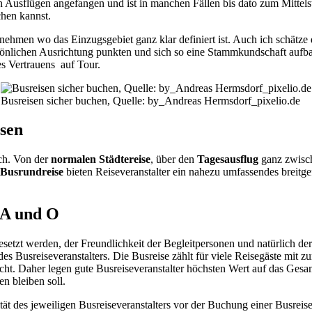
n Ausflügen angefangen und ist in manchen Fällen bis dato zum Mitt
chen kannst.
ernehmen wo das Einzugsgebiet ganz klar definiert ist. Auch ich schät
rsönlichen Ausrichtung punkten und sich so eine Stammkundschaft aufba
s Vertrauens auf Tour.
Busreisen sicher buchen, Quelle: by_Andreas Hermsdorf_pixelio.de
isen
ich. Von der
normalen Städtereise
, über den
Tagesausflug
ganz zwisc
Busrundreise
bieten Reiseveranstalter ein nahezu umfassendes breitge
s A und O
etzt werden, der Freundlichkeit der Begleitpersonen und natürlich der
s Busreiseveranstalters. Die Busreise zählt für viele Reisegäste mit 
nicht. Daher legen gute Busreiseveranstalter höchsten Wert auf das Gesam
n bleiben soll.
t des jeweiligen Busreiseveranstalters vor der Buchung einer Busreise