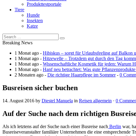
Produkttestportale
Tiere
Hunde
Insekten
Katze
Breaking News
1 Monat ago -
Hibiskus – sorgt für Urlaubsfeeling auf Balkon 
1 Monat ago -
Hitzewelle – Trotzdem gut durch den Tag kom
1 Monat ago -
Wissenschaftliche Kosmetik für jeden: Warum Ha
1 Monat ago -
Hanf neu betrachtet: Was gute Pflanzenprodukte
2 Monaten ago -
Die richtige Haarpflege im Sommer
-
0 Comm
Busreisen sicher buchen
14. August 2016
by
Diestel Manuela
in
Reisen allgemein
·
0 Commen
Auf der Suche nach dem richtigen Busreise
Als ich letztens auf der Suche nach einer Busreise nach
Berlin
war, ha
Busreiseveranstalter familiäre Unternehmen die eine entsprechende Tr