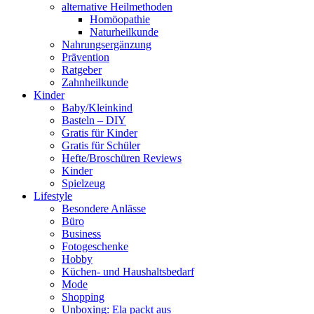
alternative Heilmethoden
Homöopathie
Naturheilkunde
Nahrungsergänzung
Prävention
Ratgeber
Zahnheilkunde
Kinder
Baby/Kleinkind
Basteln – DIY
Gratis für Kinder
Gratis für Schüler
Hefte/Broschüren Reviews
Kinder
Spielzeug
Lifestyle
Besondere Anlässe
Büro
Business
Fotogeschenke
Hobby
Küchen- und Haushaltsbedarf
Mode
Shopping
Unboxing: Ela packt aus