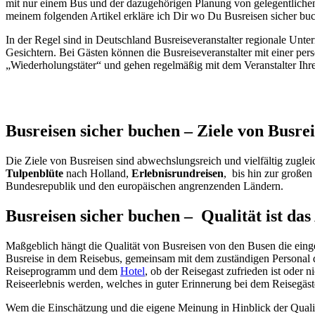
mit nur einem Bus und der dazugehörigen Planung von gelegentliche
meinem folgenden Artikel erkläre ich Dir wo Du Busreisen sicher bu
In der Regel sind in Deutschland Busreiseveranstalter regionale Unt
Gesichtern. Bei Gästen können die Busreiseveranstalter mit einer pe
„Wiederholungstäter“ und gehen regelmäßig mit dem Veranstalter Ihre
Busreisen sicher buchen – Ziele von Busre
Die Ziele von Busreisen sind abwechslungsreich und vielfältig zugle
Tulpenblüte
nach Holland,
Erlebnisrundreisen
, bis hin zur großen
Bundesrepublik und den europäischen angrenzenden Ländern.
Busreisen sicher buchen – Qualität ist da
Maßgeblich hängt die Qualität von Busreisen von den Busen die einges
Busreise in dem Reisebus, gemeinsam mit dem zuständigen Personal de
Reiseprogramm und dem
Hotel
, ob der Reisegast zufrieden ist oder 
Reiseerlebnis werden, welches in guter Erinnerung bei dem Reisegäste
Wem die Einschätzung und die eigene Meinung in Hinblick der Qualitä