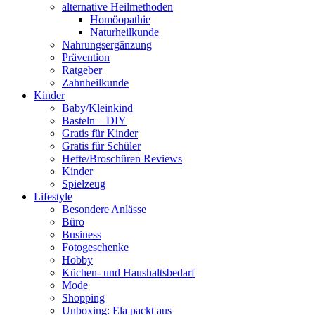
alternative Heilmethoden
Homöopathie
Naturheilkunde
Nahrungsergänzung
Prävention
Ratgeber
Zahnheilkunde
Kinder
Baby/Kleinkind
Basteln – DIY
Gratis für Kinder
Gratis für Schüler
Hefte/Broschüren Reviews
Kinder
Spielzeug
Lifestyle
Besondere Anlässe
Büro
Business
Fotogeschenke
Hobby
Küchen- und Haushaltsbedarf
Mode
Shopping
Unboxing: Ela packt aus