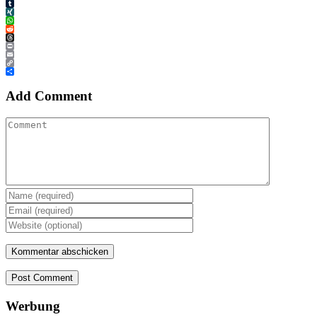
Tumblr
XING
WhatsApp
Reddit
Threads
Print
Email
Copy
Link
Teilen
Add Comment
Post Comment
Werbung