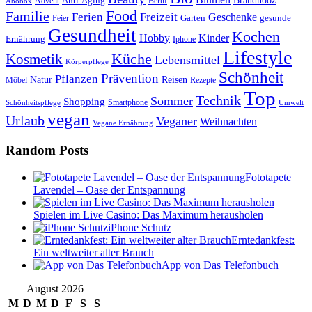
Anti-Aging
Brandnooz
Advent
Beruf
Abobox
Food
Familie
Ferien
Freizeit
Geschenke
Garten
gesunde
Feier
Gesundheit
Kochen
Hobby
Kinder
Ernährung
Iphone
Lifestyle
Kosmetik
Küche
Lebensmittel
Körperpflege
Schönheit
Prävention
Pflanzen
Natur
Reisen
Rezepte
Möbel
Top
Technik
Sommer
Shopping
Schönheitspflege
Smartphone
Umwelt
vegan
Urlaub
Veganer
Weihnachten
Vegane Ernährung
Random Posts
Fototapete
Lavendel – Oase der Entspannung
Spielen im Live Casino: Das Maximum herausholen
iPhone Schutz
Erntedankfest:
Ein weltweiter alter Brauch
App von Das Telefonbuch
August 2026
M
D
M
D
F
S
S