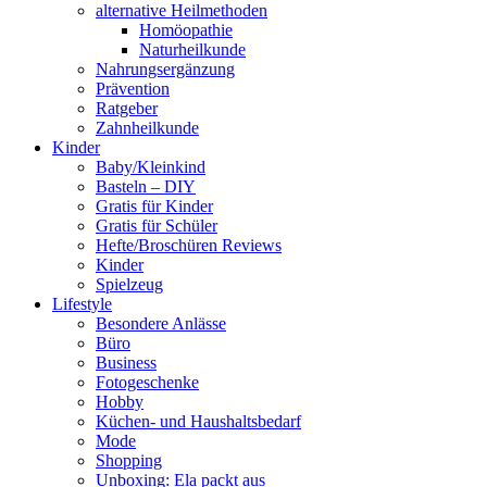
alternative Heilmethoden
Homöopathie
Naturheilkunde
Nahrungsergänzung
Prävention
Ratgeber
Zahnheilkunde
Kinder
Baby/Kleinkind
Basteln – DIY
Gratis für Kinder
Gratis für Schüler
Hefte/Broschüren Reviews
Kinder
Spielzeug
Lifestyle
Besondere Anlässe
Büro
Business
Fotogeschenke
Hobby
Küchen- und Haushaltsbedarf
Mode
Shopping
Unboxing: Ela packt aus