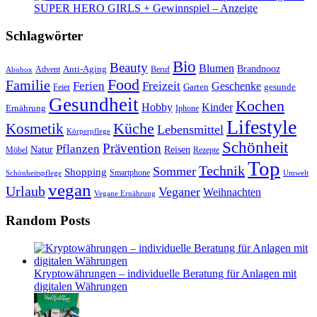
SUPER HERO GIRLS + Gewinnspiel – Anzeige
Schlagwörter
Bio
Beauty
Blumen
Anti-Aging
Brandnooz
Advent
Beruf
Abobox
Food
Familie
Ferien
Freizeit
Geschenke
Garten
gesunde
Feier
Gesundheit
Kochen
Hobby
Kinder
Ernährung
Iphone
Lifestyle
Kosmetik
Küche
Lebensmittel
Körperpflege
Schönheit
Prävention
Pflanzen
Natur
Reisen
Rezepte
Möbel
Top
Technik
Sommer
Shopping
Schönheitspflege
Smartphone
Umwelt
vegan
Urlaub
Veganer
Weihnachten
Vegane Ernährung
Random Posts
Kryptowährungen – individuelle Beratung für Anlagen mit
digitalen Währungen