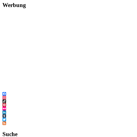
Werbung
Facebook
Instagram
TikTok
Pinterest
Flickr
LinkedIn
Tumblr
Twitter
Feed
Suche