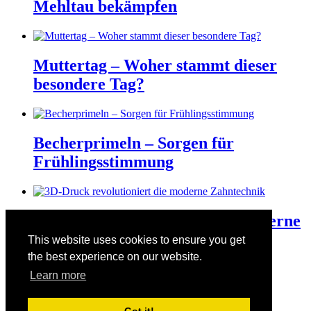
Mehltau bekämpfen
Muttertag – Woher stammt dieser
besondere Tag?
Becherprimeln – Sorgen für
Frühlingsstimmung
3D-Druck revolutioniert die moderne
Zahntechnik
This website uses cookies to ensure you get
the best experience on our website.
Learn more
Der Valentinstag am 14. Februar