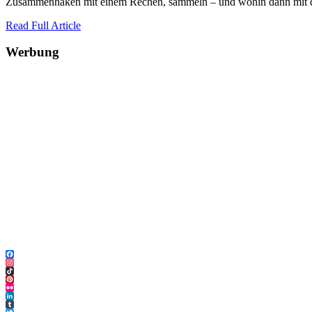
Zusammenhaken mit einem Rechen, sammeln – und wohin dann mit de
Read Full Article
Werbung
Facebook
Instagram
TikTok
Pinterest
Flickr
LinkedIn