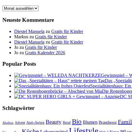
Archiv
Neueste Kommentare
Diestel Manuela
zu
Gratis für Kinder
Markus
zu
Gratis für Kinder
Diestel Manuela
zu
Gratis für Kinder
Jo
zu
Gratis für Kinder
Jo
zu
Gratis Kalender 2026
Popular Posts
Gewinnspiel
Das „Spezialit
Spezialitätenhaus: Ein
Die Regenbogen
DC SU
Schlagwörter
Bio
Famil
Beauty
Blumen
Anti-Aging
Brandnooz
Advent
Beruf
Abobox
Lifestyle
Küche
Lebensmittel
Pflan