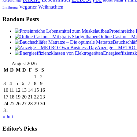
Natur
Möbel
Körperpflege
Veganer
Weihnachten
Ernährung
Random Posts
Proteinreiche
Online Casino – Mit
Bauchschläf
Anzeige – METRO 
Energieeffizienzk
August 2026
M
D
M
D
F
S
S
1
2
3
4
5
6
7
8
9
10
11
12
13
14
15
16
17
18
19
20
21
22
23
24
25
26
27
28
29
30
31
« Juli
Editor's Picks