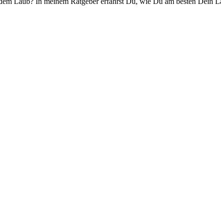
m Laub? In meinem Ratgeber erfährst Du, wie Du am besten Dein La