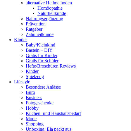
alternative Heilmethoden
Homöopathie
Naturheilkunde
Nahrungsergänzung
Prävention
Ratgeber
Zahnheilkunde
Kinder
Baby/Kleinkind
Basteln – DIY
Gratis für Kinder
Gratis für Schüler
Hefte/Broschüren Reviews
Kinder
Spielzeug
Lifestyle
Besondere Anlässe
Büro
Business
Fotogeschenke
Hobby
Küchen- und Haushaltsbedarf
Mode
Shopping
Unboxing: Ela packt aus