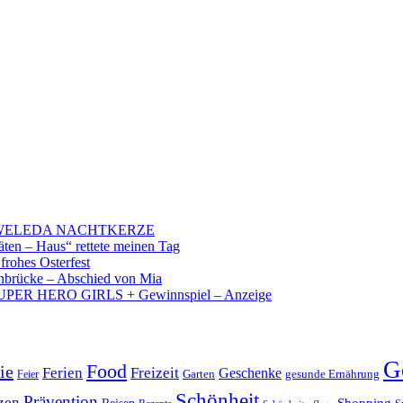
 – WELEDA NACHTKERZE
äten – Haus“ rettete meinen Tag
 frohes Osterfest
brücke – Abschied von Mia
PER HERO GIRLS + Gewinnspiel – Anzeige
G
Food
ie
Ferien
Freizeit
Geschenke
Garten
gesunde Ernährung
Feier
Schönheit
Prävention
zen