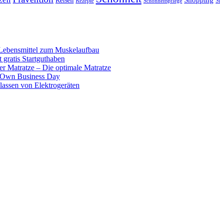
Shopping
Reisen
Rezepte
Schönheitspflege
S
 Lebensmittel zum Muskelaufbau
 gratis Startguthaben
er Matratze – Die optimale Matratze
Own Business Day
lassen von Elektrogeräten