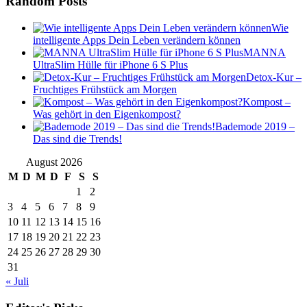
Random Posts
Wie
intelligente Apps Dein Leben verändern können
MANNA
UltraSlim Hülle für iPhone 6 S Plus
Detox-Kur –
Fruchtiges Frühstück am Morgen
Kompost –
Was gehört in den Eigenkompost?
Bademode 2019 –
Das sind die Trends!
August 2026
M
D
M
D
F
S
S
1
2
3
4
5
6
7
8
9
10
11
12
13
14
15
16
17
18
19
20
21
22
23
24
25
26
27
28
29
30
31
« Juli