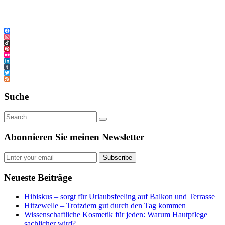
Facebook
Instagram
TikTok
Pinterest
Flickr
LinkedIn
Tumblr
Twitter
Feed
Suche
Abonnieren Sie meinen Newsletter
Subscribe
Neueste Beiträge
Hibiskus – sorgt für Urlaubsfeeling auf Balkon und Terrasse
Hitzewelle – Trotzdem gut durch den Tag kommen
Wissenschaftliche Kosmetik für jeden: Warum Hautpflege
sachlicher wird?