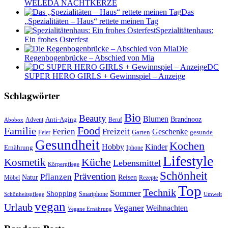
WELEDA NACHTKERZE
Das
„Spezialitäten – Haus“ rettete meinen Tag
Spezialitätenhaus:
Ein frohes Osterfest
Die
Regenbogenbrücke – Abschied von Mia
DC
SUPER HERO GIRLS + Gewinnspiel – Anzeige
Schlagwörter
Bio
Beauty
Blumen
Anti-Aging
Brandnooz
Advent
Beruf
Abobox
Food
Familie
Ferien
Freizeit
Geschenke
Garten
gesunde
Feier
Gesundheit
Kochen
Hobby
Kinder
Ernährung
Iphone
Lifestyle
Kosmetik
Küche
Lebensmittel
Körperpflege
Schönheit
Prävention
Pflanzen
Natur
Reisen
Rezepte
Möbel
Top
Technik
Sommer
Shopping
Schönheitspflege
Smartphone
Umwelt
vegan
Urlaub
Veganer
Weihnachten
Vegane Ernährung