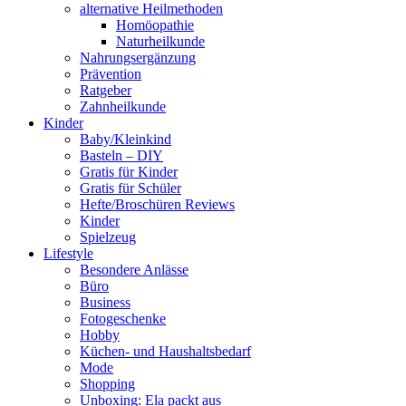
alternative Heilmethoden
Homöopathie
Naturheilkunde
Nahrungsergänzung
Prävention
Ratgeber
Zahnheilkunde
Kinder
Baby/Kleinkind
Basteln – DIY
Gratis für Kinder
Gratis für Schüler
Hefte/Broschüren Reviews
Kinder
Spielzeug
Lifestyle
Besondere Anlässe
Büro
Business
Fotogeschenke
Hobby
Küchen- und Haushaltsbedarf
Mode
Shopping
Unboxing: Ela packt aus