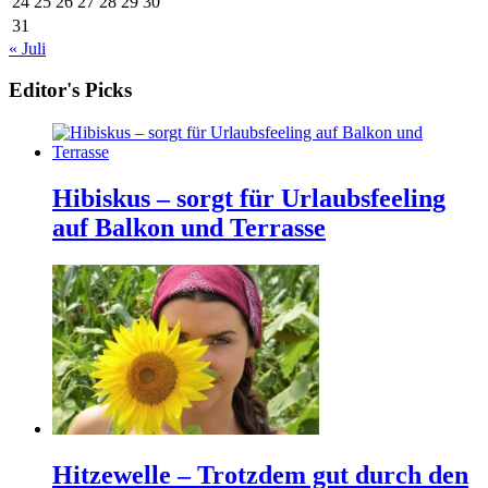
24
25
26
27
28
29
30
31
« Juli
Editor's Picks
Hibiskus – sorgt für Urlaubsfeeling
auf Balkon und Terrasse
Hitzewelle – Trotzdem gut durch den