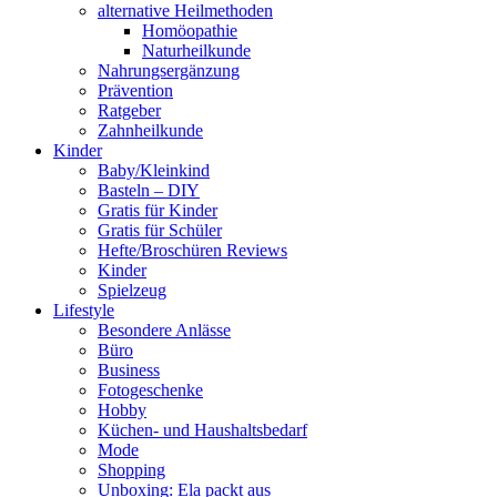
alternative Heilmethoden
Homöopathie
Naturheilkunde
Nahrungsergänzung
Prävention
Ratgeber
Zahnheilkunde
Kinder
Baby/Kleinkind
Basteln – DIY
Gratis für Kinder
Gratis für Schüler
Hefte/Broschüren Reviews
Kinder
Spielzeug
Lifestyle
Besondere Anlässe
Büro
Business
Fotogeschenke
Hobby
Küchen- und Haushaltsbedarf
Mode
Shopping
Unboxing: Ela packt aus