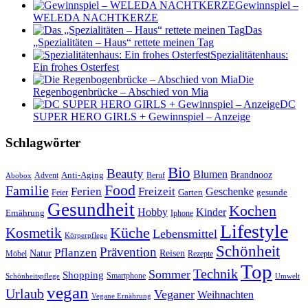
Gewinnspiel –
WELEDA NACHTKERZE
Das
„Spezialitäten – Haus“ rettete meinen Tag
Spezialitätenhaus:
Ein frohes Osterfest
Die
Regenbogenbrücke – Abschied von Mia
DC
SUPER HERO GIRLS + Gewinnspiel – Anzeige
Schlagwörter
Bio
Beauty
Blumen
Anti-Aging
Brandnooz
Advent
Beruf
Abobox
Food
Familie
Ferien
Freizeit
Geschenke
Garten
gesunde
Feier
Gesundheit
Kochen
Hobby
Kinder
Ernährung
Iphone
Lifestyle
Kosmetik
Küche
Lebensmittel
Körperpflege
Schönheit
Prävention
Pflanzen
Natur
Reisen
Rezepte
Möbel
Top
Technik
Sommer
Shopping
Schönheitspflege
Smartphone
Umwelt
vegan
Urlaub
Veganer
Weihnachten
Vegane Ernährung