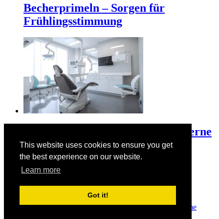
Becherprimeln – Sorgen für
Frühlingsstimmung
3D-Druck revolutioniert die moderne
Zahntechnik
This website uses cookies to ensure you get
the best experience on our website.
Learn more
Der Valentinstag am 14. Februar
Got it!
© Copyright 2026
Manuelas bunte Welt
· Designed by
Theme
Junkie