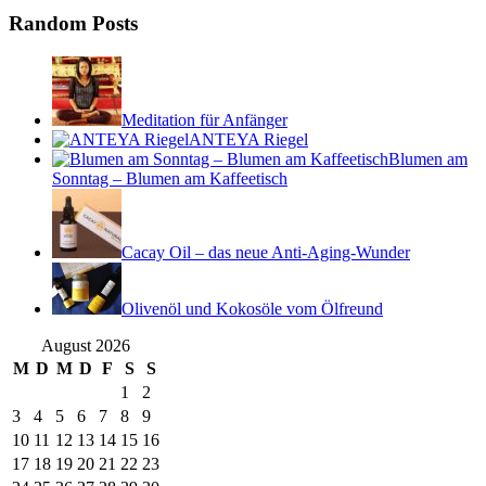
Random Posts
Meditation für Anfänger
ANTEYA Riegel
Blumen am
Sonntag – Blumen am Kaffeetisch
Cacay Oil – das neue Anti-Aging-Wunder
Olivenöl und Kokosöle vom Ölfreund
August 2026
M
D
M
D
F
S
S
1
2
3
4
5
6
7
8
9
10
11
12
13
14
15
16
17
18
19
20
21
22
23