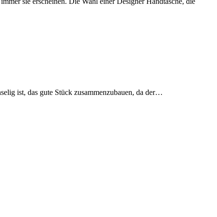
o immer sie erscheinen. Die Wahl einer Designer Handtasche, die
hselig ist, das gute Stück zusammenzubauen, da der…