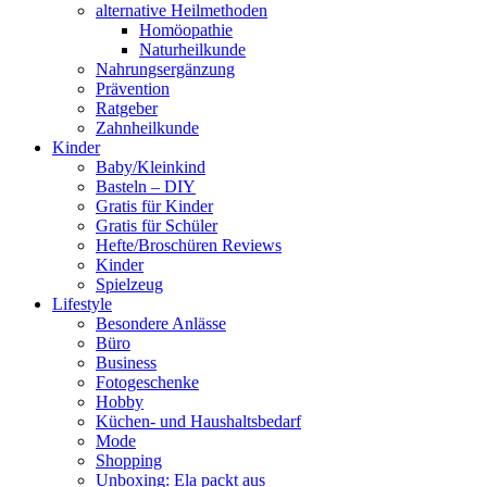
alternative Heilmethoden
Homöopathie
Naturheilkunde
Nahrungsergänzung
Prävention
Ratgeber
Zahnheilkunde
Kinder
Baby/Kleinkind
Basteln – DIY
Gratis für Kinder
Gratis für Schüler
Hefte/Broschüren Reviews
Kinder
Spielzeug
Lifestyle
Besondere Anlässe
Büro
Business
Fotogeschenke
Hobby
Küchen- und Haushaltsbedarf
Mode
Shopping
Unboxing: Ela packt aus