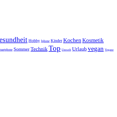
esundheit
Kochen
Kosmetik
Hobby
Kinder
Iphone
Top
vegan
Technik
Urlaub
Sommer
martphone
Vegane
Umwelt