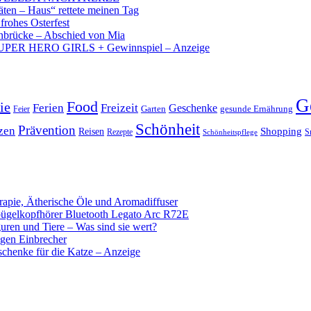
äten – Haus“ rettete meinen Tag
 frohes Osterfest
brücke – Abschied von Mia
PER HERO GIRLS + Gewinnspiel – Anzeige
G
Food
ie
Ferien
Freizeit
Geschenke
Garten
gesunde Ernährung
Feier
Schönheit
Prävention
zen
Shopping
Reisen
Rezepte
Schönheitspflege
S
apie, Ätherische Öle und Aromadiffuser
ügelkopfhörer Bluetooth Legato Arc R72E
uren und Tiere – Was sind sie wert?
egen Einbrecher
chenke für die Katze – Anzeige