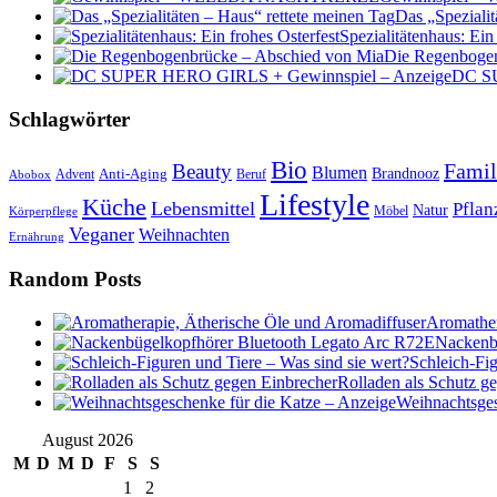
Das „Spezialit
Spezialitätenhaus: Ein
Die Regenbogen
DC SU
Schlagwörter
Bio
Famil
Beauty
Blumen
Anti-Aging
Brandnooz
Advent
Beruf
Abobox
Lifestyle
Küche
Lebensmittel
Pflan
Natur
Möbel
Körperpflege
Veganer
Weihnachten
Ernährung
Random Posts
Aromather
Nackenb
Schleich-Fig
Rolladen als Schutz g
Weihnachtsges
August 2026
M
D
M
D
F
S
S
1
2