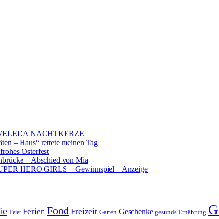
 – WELEDA NACHTKERZE
äten – Haus“ rettete meinen Tag
 frohes Osterfest
brücke – Abschied von Mia
PER HERO GIRLS + Gewinnspiel – Anzeige
G
Food
ie
Ferien
Freizeit
Geschenke
Garten
gesunde Ernährung
Feier