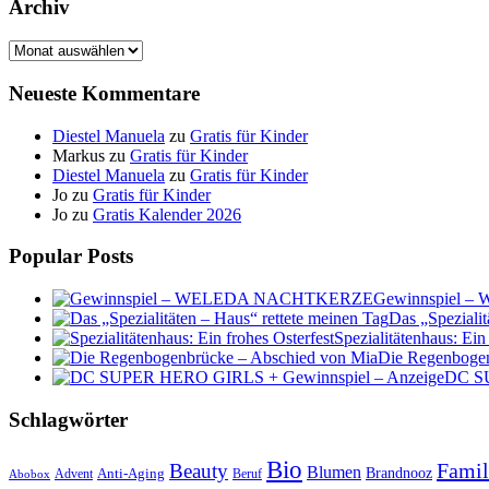
Archiv
Archiv
Neueste Kommentare
Diestel Manuela
zu
Gratis für Kinder
Markus
zu
Gratis für Kinder
Diestel Manuela
zu
Gratis für Kinder
Jo
zu
Gratis für Kinder
Jo
zu
Gratis Kalender 2026
Popular Posts
Gewinnspiel
Das „Spezialit
Spezialitätenhaus: Ein
Die Regenbogen
DC SU
Schlagwörter
Bio
Famil
Beauty
Blumen
Anti-Aging
Brandnooz
Advent
Beruf
Abobox