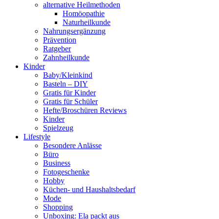
alternative Heilmethoden
Homöopathie
Naturheilkunde
Nahrungsergänzung
Prävention
Ratgeber
Zahnheilkunde
Kinder
Baby/Kleinkind
Basteln – DIY
Gratis für Kinder
Gratis für Schüler
Hefte/Broschüren Reviews
Kinder
Spielzeug
Lifestyle
Besondere Anlässe
Büro
Business
Fotogeschenke
Hobby
Küchen- und Haushaltsbedarf
Mode
Shopping
Unboxing: Ela packt aus