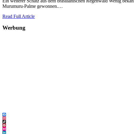
Ein weiterer Schatz aus dem brasilianischen Regenwald Wenig bekann
Murumuru-Palme gewonnen.…
Read Full Article
Werbung
Facebook
Instagram
TikTok
Pinterest
Flickr