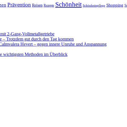
Schönheit
Prävention
zen
Shopping
Reisen
Rezepte
Schönheitspflege
S
mit 2-Gang-Vollmetallgetriebe
le – Trotzdem gut durch den Tag kommen
Calmvalera Hevert – gegen innere Unruhe und Anspannung
ie wichtigsten Methoden im Überblick