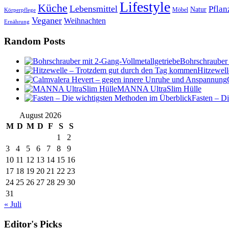
Lifestyle
Küche
Lebensmittel
Pflan
Natur
Möbel
Körperpflege
Veganer
Weihnachten
Ernährung
Random Posts
Bohrschrauber 
Hitzewel
MANNA UltraSlim Hülle
Fasten – D
August 2026
M
D
M
D
F
S
S
1
2
3
4
5
6
7
8
9
10
11
12
13
14
15
16
17
18
19
20
21
22
23
24
25
26
27
28
29
30
31
« Juli
Editor's Picks