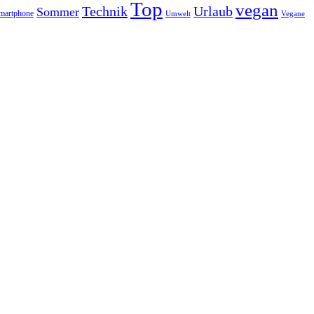
Top
vegan
Technik
Urlaub
Sommer
martphone
Vegane
Umwelt