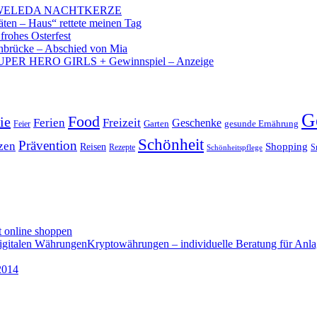
 – WELEDA NACHTKERZE
äten – Haus“ rettete meinen Tag
 frohes Osterfest
brücke – Abschied von Mia
PER HERO GIRLS + Gewinnspiel – Anzeige
G
Food
ie
Ferien
Freizeit
Geschenke
Garten
gesunde Ernährung
Feier
Schönheit
Prävention
zen
Shopping
Reisen
Rezepte
Schönheitspflege
S
t online shoppen
Kryptowährungen – individuelle Beratung für Anla
2014