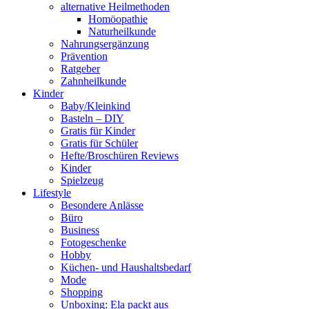
alternative Heilmethoden
Homöopathie
Naturheilkunde
Nahrungsergänzung
Prävention
Ratgeber
Zahnheilkunde
Kinder
Baby/Kleinkind
Basteln – DIY
Gratis für Kinder
Gratis für Schüler
Hefte/Broschüren Reviews
Kinder
Spielzeug
Lifestyle
Besondere Anlässe
Büro
Business
Fotogeschenke
Hobby
Küchen- und Haushaltsbedarf
Mode
Shopping
Unboxing: Ela packt aus