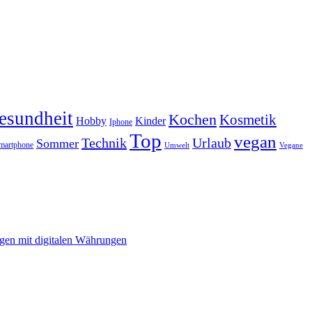
esundheit
Kochen
Kosmetik
Hobby
Kinder
Iphone
Top
vegan
Technik
Urlaub
Sommer
martphone
Vegane
Umwelt
gen mit digitalen Währungen