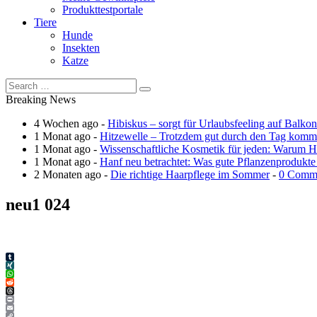
Produkttestportale
Tiere
Hunde
Insekten
Katze
Breaking News
4 Wochen ago -
Hibiskus – sorgt für Urlaubsfeeling auf Balko
1 Monat ago -
Hitzewelle – Trotzdem gut durch den Tag kom
1 Monat ago -
Wissenschaftliche Kosmetik für jeden: Warum Ha
1 Monat ago -
Hanf neu betrachtet: Was gute Pflanzenprodukte
2 Monaten ago -
Die richtige Haarpflege im Sommer
-
0 Comm
neu1 024
Tumblr
XING
WhatsApp
Reddit
Threads
Print
Email