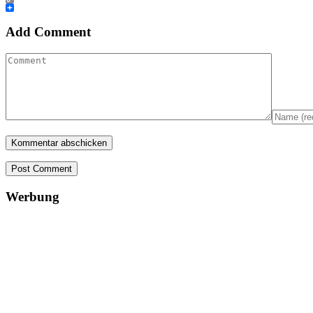
Copy
Link
Teilen
Add Comment
Post Comment
Werbung