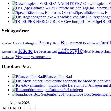
Gewinnspiel
Das „Spezialit
Spezialitätenhaus: Ein
Die Regenbogen
DC SU
Schlagwörter
Bio
Famil
Beauty
Blumen
Anti-Aging
Brandnooz
Advent
Beruf
Abobox
Lifestyle
Küche
Lebensmittel
Pflan
Natur
Möbel
Körperpflege
Veganer
Weihnachten
Ernährung
Random Posts
Pflanzen fürs Bad
Die Mode deiner Stad
Rattanmöbel reinigen
brandnooz Box September 
August 2026
M
D
M
D
F
S
S