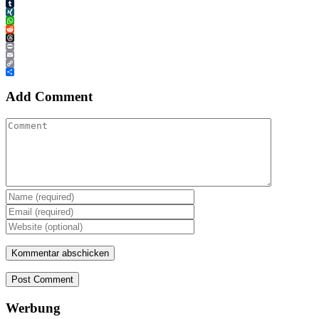
Tumblr
XING
WhatsApp
Reddit
Threads
Print
Email
Copy
Link
Teilen
Add Comment
Post Comment
Werbung