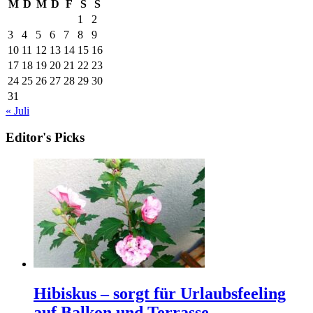
M
D
M
D
F
S
S
1
2
3
4
5
6
7
8
9
10
11
12
13
14
15
16
17
18
19
20
21
22
23
24
25
26
27
28
29
30
31
« Juli
Editor's Picks
Hibiskus – sorgt für Urlaubsfeeling
auf Balkon und Terrasse