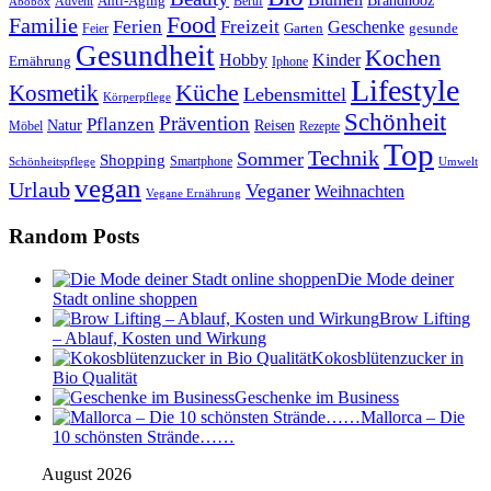
Anti-Aging
Brandnooz
Advent
Beruf
Abobox
Food
Familie
Ferien
Freizeit
Geschenke
Garten
gesunde
Feier
Gesundheit
Kochen
Hobby
Kinder
Ernährung
Iphone
Lifestyle
Kosmetik
Küche
Lebensmittel
Körperpflege
Schönheit
Prävention
Pflanzen
Natur
Reisen
Rezepte
Möbel
Top
Technik
Sommer
Shopping
Schönheitspflege
Smartphone
Umwelt
vegan
Urlaub
Veganer
Weihnachten
Vegane Ernährung
Random Posts
Die Mode deiner
Stadt online shoppen
Brow Lifting
– Ablauf, Kosten und Wirkung
Kokosblütenzucker in
Bio Qualität
Geschenke im Business
Mallorca – Die
10 schönsten Strände……
August 2026