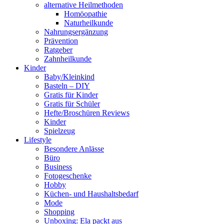
alternative Heilmethoden
Homöopathie
Naturheilkunde
Nahrungsergänzung
Prävention
Ratgeber
Zahnheilkunde
Kinder
Baby/Kleinkind
Basteln – DIY
Gratis für Kinder
Gratis für Schüler
Hefte/Broschüren Reviews
Kinder
Spielzeug
Lifestyle
Besondere Anlässe
Büro
Business
Fotogeschenke
Hobby
Küchen- und Haushaltsbedarf
Mode
Shopping
Unboxing: Ela packt aus