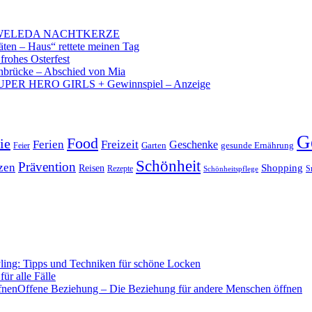
 – WELEDA NACHTKERZE
äten – Haus“ rettete meinen Tag
 frohes Osterfest
brücke – Abschied von Mia
PER HERO GIRLS + Gewinnspiel – Anzeige
G
Food
ie
Ferien
Freizeit
Geschenke
Garten
gesunde Ernährung
Feier
Schönheit
Prävention
zen
Shopping
Reisen
Rezepte
Schönheitspflege
S
ling: Tipps und Techniken für schöne Locken
für alle Fälle
Offene Beziehung – Die Beziehung für andere Menschen öffnen