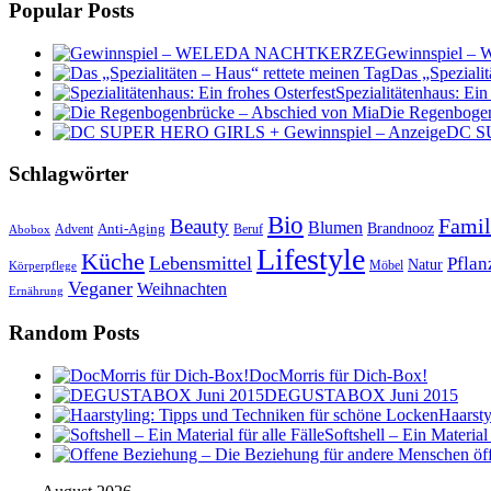
Popular Posts
Gewinnspiel
Das „Spezialit
Spezialitätenhaus: Ein
Die Regenbogen
DC SU
Schlagwörter
Bio
Famil
Beauty
Blumen
Anti-Aging
Brandnooz
Advent
Beruf
Abobox
Lifestyle
Küche
Lebensmittel
Pflan
Natur
Möbel
Körperpflege
Veganer
Weihnachten
Ernährung
Random Posts
DocMorris für Dich-Box!
DEGUSTABOX Juni 2015
Haarsty
Softshell – Ein Material 