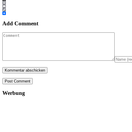
Threads
Print
Email
Copy
Link
Teilen
Add Comment
Post Comment
Werbung