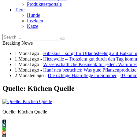
Produkttestportale
Tiere
Hunde
Insekten
Katze
Breaking News
1 Monat ago -
Hibiskus – sorgt für Urlaubsfeeling auf Balkon 
1 Monat ago -
Hitzewelle – Trotzdem gut durch den Tag kom
1 Monat ago -
Wissenschaftliche Kosmetik für jeden: Warum Ha
1 Monat ago -
Hanf neu betrachtet: Was gute Pflanzenprodukte
2 Monaten ago -
Die richtige Haarpflege im Sommer
-
0 Comm
Quelle: Küchen Quelle
Quelle: Küchen Quelle
Tumblr
XING
WhatsApp
Reddit