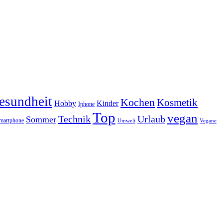
esundheit
Kochen
Kosmetik
Hobby
Kinder
Iphone
Top
vegan
Technik
Urlaub
Sommer
martphone
Vegane
Umwelt