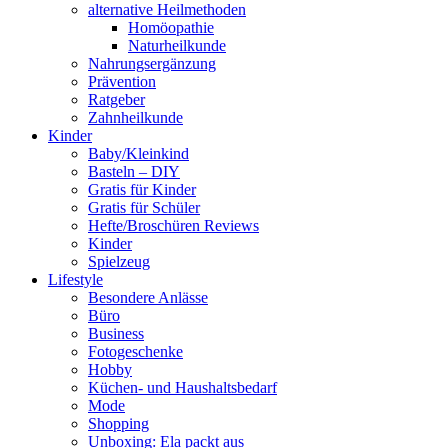
alternative Heilmethoden
Homöopathie
Naturheilkunde
Nahrungsergänzung
Prävention
Ratgeber
Zahnheilkunde
Kinder
Baby/Kleinkind
Basteln – DIY
Gratis für Kinder
Gratis für Schüler
Hefte/Broschüren Reviews
Kinder
Spielzeug
Lifestyle
Besondere Anlässe
Büro
Business
Fotogeschenke
Hobby
Küchen- und Haushaltsbedarf
Mode
Shopping
Unboxing: Ela packt aus