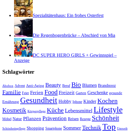
Spezialitätenhaus: Ein frohes Osterfest
Die Regenbogenbrücke – Abschied von Mia
DC SUPER HERO GIRLS + Gewinnspiel –
Anzeige
Schlagwörter
Bio
Beauty
Blumen
Anti-Aging
Brandnooz
Advent
Beruf
Abobox
Food
Familie
Ferien
Freizeit
Geschenke
Garten
gesunde
Feier
Gesundheit
Kochen
Hobby
Kinder
Ernährung
Iphone
Lifestyle
Kosmetik
Küche
Lebensmittel
Körperpflege
Schönheit
Prävention
Pflanzen
Natur
Reisen
Rezepte
Möbel
Top
Technik
Sommer
Shopping
Schönheitspflege
Smartphone
Umwelt