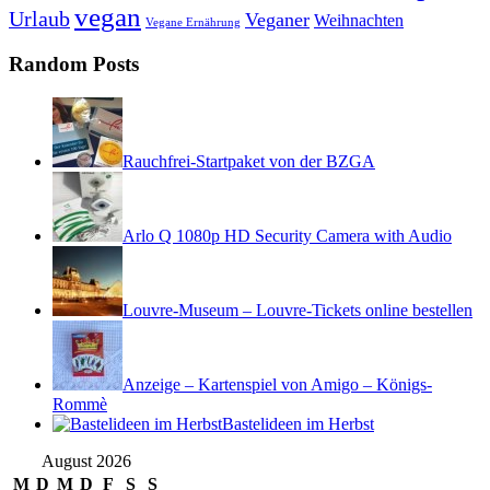
vegan
Urlaub
Veganer
Weihnachten
Vegane Ernährung
Random Posts
Rauchfrei-Startpaket von der BZGA
Arlo Q 1080p HD Security Camera with Audio
Louvre-Museum – Louvre-Tickets online bestellen
Anzeige – Kartenspiel von Amigo – Königs-
Rommè
Bastelideen im Herbst
August 2026
M
D
M
D
F
S
S