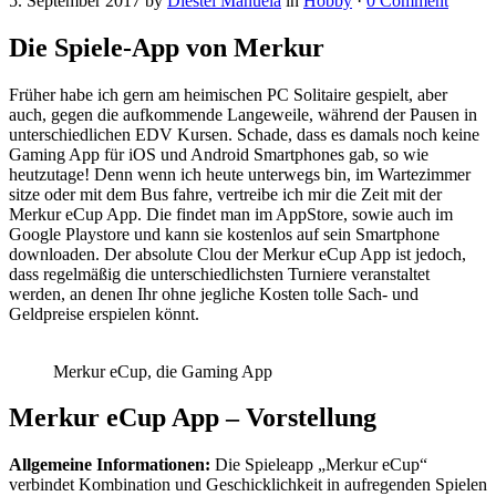
5. September 2017
by
Diestel Manuela
in
Hobby
·
0 Comment
Die Spiele-App von Merkur
Früher habe ich gern am heimischen PC Solitaire gespielt, aber
auch, gegen die aufkommende Langeweile, während der Pausen in
unterschiedlichen EDV Kursen. Schade, dass es damals noch keine
Gaming App für iOS und Android Smartphones gab, so wie
heutzutage! Denn wenn ich heute unterwegs bin, im Wartezimmer
sitze oder mit dem Bus fahre, vertreibe ich mir die Zeit mit der
Merkur eCup App. Die findet man im AppStore, sowie auch im
Google Playstore und kann sie kostenlos auf sein Smartphone
downloaden. Der absolute Clou der Merkur eCup App ist jedoch,
dass regelmäßig die unterschiedlichsten Turniere veranstaltet
werden, an denen Ihr ohne jegliche Kosten tolle Sach- und
Geldpreise erspielen könnt.
Merkur eCup, die Gaming App
Merkur eCup App – Vorstellung
Allgemeine Informationen:
Die Spieleapp „Merkur eCup“
verbindet Kombination und Geschicklichkeit in aufregenden Spielen