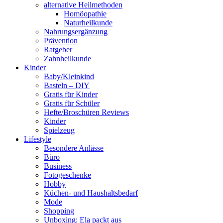
alternative Heilmethoden
Homöopathie
Naturheilkunde
Nahrungsergänzung
Prävention
Ratgeber
Zahnheilkunde
Kinder
Baby/Kleinkind
Basteln – DIY
Gratis für Kinder
Gratis für Schüler
Hefte/Broschüren Reviews
Kinder
Spielzeug
Lifestyle
Besondere Anlässe
Büro
Business
Fotogeschenke
Hobby
Küchen- und Haushaltsbedarf
Mode
Shopping
Unboxing: Ela packt aus