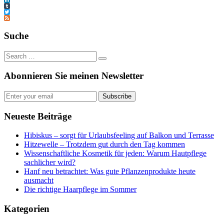
LinkedIn
Tumblr
Twitter
Feed
Suche
Abonnieren Sie meinen Newsletter
Subscribe
Neueste Beiträge
Hibiskus – sorgt für Urlaubsfeeling auf Balkon und Terrasse
Hitzewelle – Trotzdem gut durch den Tag kommen
Wissenschaftliche Kosmetik für jeden: Warum Hautpflege
sachlicher wird?
Hanf neu betrachtet: Was gute Pflanzenprodukte heute
ausmacht
Die richtige Haarpflege im Sommer
Kategorien