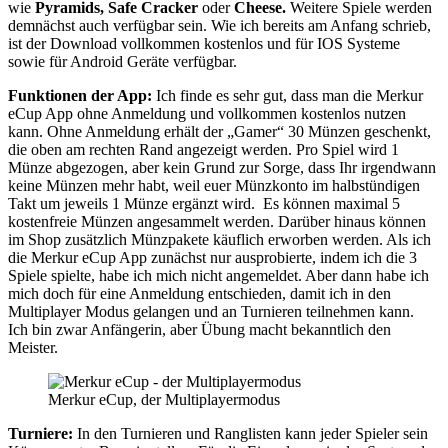
wie
Pyramids, Safe Cracker
oder
Cheese.
Weitere Spiele werden
demnächst auch verfügbar sein. Wie ich bereits am Anfang schrieb,
ist der Download vollkommen kostenlos und für IOS Systeme
sowie für Android Geräte verfügbar.
Funktionen der App:
Ich finde es sehr gut, dass man die Merkur
eCup App ohne Anmeldung und vollkommen kostenlos nutzen
kann. Ohne Anmeldung erhält der „Gamer“ 30 Münzen geschenkt,
die oben am rechten Rand angezeigt werden. Pro Spiel wird 1
Münze abgezogen, aber kein Grund zur Sorge, dass Ihr irgendwann
keine Münzen mehr habt, weil euer Münzkonto im halbstündigen
Takt um jeweils 1 Münze ergänzt wird. Es können maximal 5
kostenfreie Münzen angesammelt werden. Darüber hinaus können
im Shop zusätzlich Münzpakete käuflich erworben werden. Als ich
die Merkur eCup App zunächst nur ausprobierte, indem ich die 3
Spiele spielte, habe ich mich nicht angemeldet. Aber dann habe ich
mich doch für eine Anmeldung entschieden, damit ich in den
Multiplayer Modus gelangen und an Turnieren teilnehmen kann.
Ich bin zwar Anfängerin, aber Übung macht bekanntlich den
Meister.
Merkur eCup, der Multiplayermodus
Turniere:
In den Turnieren und Ranglisten kann jeder Spieler sein