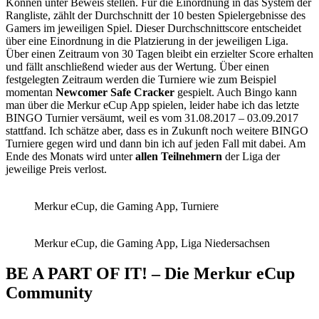
Können unter Beweis stellen. Für die Einordnung in das System der
Rangliste, zählt der Durchschnitt der 10 besten Spielergebnisse des
Gamers im jeweiligen Spiel. Dieser Durchschnittscore entscheidet
über eine Einordnung in die Platzierung in der jeweiligen Liga.
Über einen Zeitraum von 30 Tagen bleibt ein erzielter Score erhalten
und fällt anschließend wieder aus der Wertung. Über einen
festgelegten Zeitraum werden die Turniere wie zum Beispiel
momentan
Newcomer Safe Cracker
gespielt. Auch Bingo kann
man über die Merkur eCup App spielen, leider habe ich das letzte
BINGO Turnier versäumt, weil es vom 31.08.2017 – 03.09.2017
stattfand. Ich schätze aber, dass es in Zukunft noch weitere BINGO
Turniere gegen wird und dann bin ich auf jeden Fall mit dabei. Am
Ende des Monats wird unter
allen Teilnehmern
der Liga der
jeweilige Preis verlost.
Merkur eCup, die Gaming App, Turniere
Merkur eCup, die Gaming App, Liga Niedersachsen
BE A PART OF IT! – Die Merkur eCup
Community