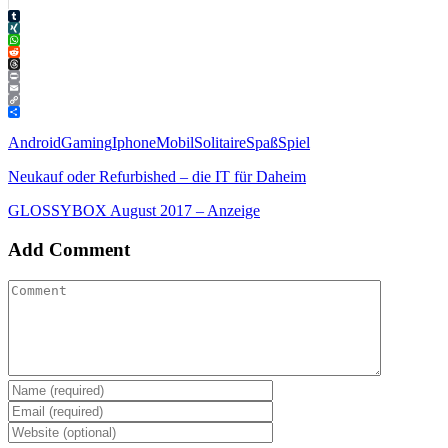
Tumblr
XING
WhatsApp
Reddit
Threads
Print
Email
Copy
Link
Teilen
Android
Gaming
Iphone
Mobil
Solitaire
Spaß
Spiel
Neukauf oder Refurbished – die IT für Daheim
GLOSSYBOX August 2017 – Anzeige
Add Comment