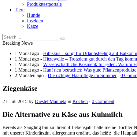
Produkttestportale
Tiere
Hunde
Insekten
Katze
Breaking News
1 Monat ago -
Hibiskus – sorgt für Urlaubsfeeling auf Balkon 
1 Monat ago -
Hitzewelle – Trotzdem gut durch den Tag kom
1 Monat ago -
Wissenschaftliche Kosmetik für jeden: Warum Ha
1 Monat ago -
Hanf neu betrachtet: Was gute Pflanzenprodukte
2 Monaten ago -
Die richtige Haarpflege im Sommer
-
0 Comm
Ziegenkäse
21. Juli 2015
by
Diestel Manuela
in
Kochen
·
0 Comment
Die Alternative zu Käse aus Kuhmilch
Bereits als Säugling bin zu ihrem 4 Lebensjahr hatte meine Tochter N
mit unserer Kinderärztin, allergenarm ernährt, das heißt: die Haupta