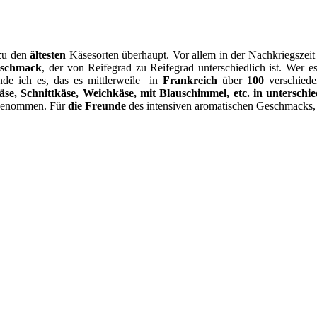
zu den
ältesten
Käsesorten überhaupt. Vor allem in der Nachkriegszei
eschmack
, der von Reifegrad zu Reifegrad unterschiedlich ist. Wer 
nde ich es, das es mittlerweile in
Frankreich
über
100
verschiede
se, Schnittkäse, Weichkäse, mit Blauschimmel, etc. in unterschi
n genommen. Für
die Freunde
des intensiven aromatischen Geschmacks,