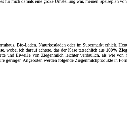
s es für mich damals eine große Umstellung war, meinen Speiseplan von
mhaus, Bio-Laden, Naturkostladen oder im Supermarkt erhielt. Heute i
se
, wobei ich darauf achtete, das der Käse tatsächlich aus
100% Zieg
tte und Eiweiße von Ziegenmilch leichter verdaulich, als wie von
äure geringer. Angeboten werden folgende Ziegenmilchprodukte in For