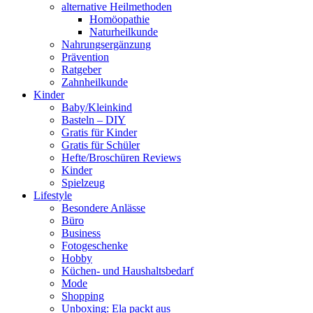
alternative Heilmethoden
Homöopathie
Naturheilkunde
Nahrungsergänzung
Prävention
Ratgeber
Zahnheilkunde
Kinder
Baby/Kleinkind
Basteln – DIY
Gratis für Kinder
Gratis für Schüler
Hefte/Broschüren Reviews
Kinder
Spielzeug
Lifestyle
Besondere Anlässe
Büro
Business
Fotogeschenke
Hobby
Küchen- und Haushaltsbedarf
Mode
Shopping
Unboxing: Ela packt aus