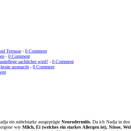
und Terrasse
-
0 Comment
men
-
0 Comment
utpflege sachlicher wird?
-
0 Comment
 heute ausmacht
-
0 Comment
ent
adja ein mittelstarke ausgeprägte
Neurodermitis
. Da ich Nadja in den
llergene wie
Milch, Ei (welches ein starkes Allergen ist), Nüsse, W