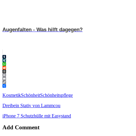
Augenfalten - Was hilft dagegen?
Tumblr
XING
WhatsApp
Reddit
Threads
Print
Email
Copy
Link
Teilen
Kosmetik
Schönheit
Schönheitspflege
Dreibein Stativ von Lammcou
iPhone 7 Schutzhülle mit Easystand
Add Comment