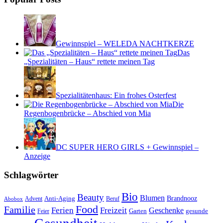
Gewinnspiel – WELEDA NACHTKERZE
Das
„Spezialitäten – Haus“ rettete meinen Tag
Spezialitätenhaus: Ein frohes Osterfest
Die
Regenbogenbrücke – Abschied von Mia
DC SUPER HERO GIRLS + Gewinnspiel –
Anzeige
Schlagwörter
Bio
Beauty
Blumen
Anti-Aging
Brandnooz
Advent
Beruf
Abobox
Food
Familie
Ferien
Freizeit
Geschenke
Garten
gesunde
Feier