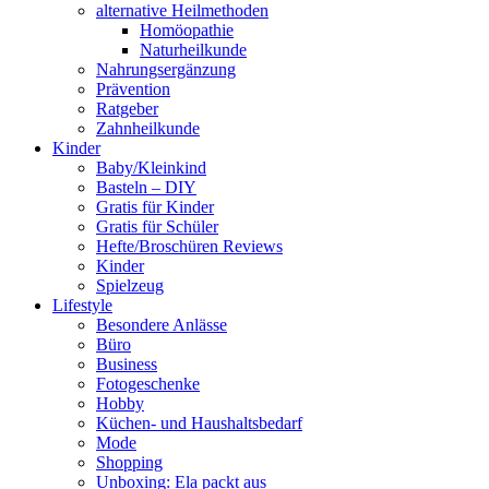
alternative Heilmethoden
Homöopathie
Naturheilkunde
Nahrungsergänzung
Prävention
Ratgeber
Zahnheilkunde
Kinder
Baby/Kleinkind
Basteln – DIY
Gratis für Kinder
Gratis für Schüler
Hefte/Broschüren Reviews
Kinder
Spielzeug
Lifestyle
Besondere Anlässe
Büro
Business
Fotogeschenke
Hobby
Küchen- und Haushaltsbedarf
Mode
Shopping
Unboxing: Ela packt aus