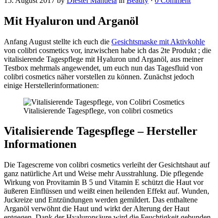
15. August 2017
by
Diestel Manuela
in
Beauty
·
0 Comment
Mit Hyaluron und Arganöl
Anfang August stellte ich euch die
Gesichtsmaske mit Aktivkohle
von colibri cosmetics vor, inzwischen habe ich das 2te Produkt ; die
vitalisierende Tagespflege mit Hyaluron und Arganöl, aus meiner
Testbox mehrmals angewendet, um euch nun das Tagesfluid von
colibri cosmetics näher vorstellen zu können. Zunächst jedoch
einige Herstellerinformationen:
Vitalisierende Tagespflege, von colibri cosmetics
Vitalisierende Tagespflege – Hersteller
Informationen
Die Tagescreme von colibri cosmetics verleiht der Gesichtshaut auf
ganz natürliche Art und Weise mehr Ausstrahlung. Die pflegende
Wirkung von Provitamin B 5 und Vitamin E schützt die Haut vor
äußeren Einflüssen und weißt einen heilenden Effekt auf. Wunden,
Juckreize und Entzündungen werden gemildert. Das enthaltene
Arganöl verwöhnt die Haut und wirkt der Alterung der Haut
entgegen. Dank der Hyaluronsäure wird die Feuchtigkeit gebunden