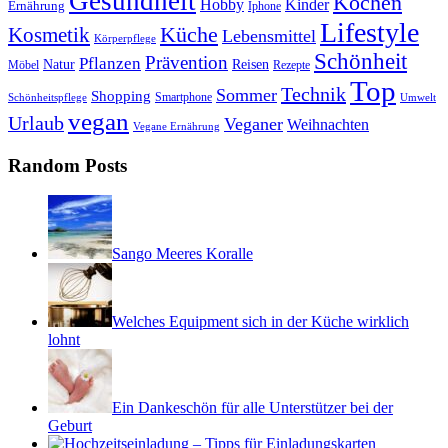
Gesundheit
Kochen
Hobby
Kinder
Ernährung
Iphone
Lifestyle
Kosmetik
Küche
Lebensmittel
Körperpflege
Schönheit
Prävention
Pflanzen
Natur
Reisen
Rezepte
Möbel
Top
Technik
Sommer
Shopping
Schönheitspflege
Smartphone
Umwelt
vegan
Urlaub
Veganer
Weihnachten
Vegane Ernährung
Random Posts
Sango Meeres Koralle
Welches Equipment sich in der Küche wirklich
lohnt
Ein Dankeschön für alle Unterstützer bei der
Geburt