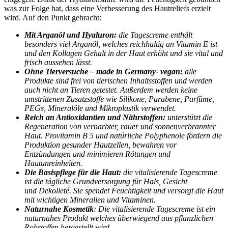
was zur Folge hat, dass eine Verbesserung des Hautreliefs erzielt
wird. Auf den Punkt gebracht:
Mit Arganöl und Hyaluron:
die Tagescreme enthält
besonders viel Arganöl, welches reichhaltig an Vitamin E ist
und den Kollagen Gehalt in der Haut erhöht und sie vital und
frisch aussehen lässt.
Ohne Tierversuche – made in Germany- vegan:
alle
Produkte sind frei von tierischen Inhaltsstoffen und werden
auch nicht an Tieren getestet. Außerdem werden keine
umstrittenen Zusatzstoffe wie Silikone, Parabene, Parfüme,
PEGs, Mineralöle und Mikroplastik verwendet.
Reich an Antioxidantien und Nährstoffen:
unterstützt die
Regeneration von vernarbter, rauer und sonnenverbrannter
Haut. Provitamin B 5 und natürliche Polyphenole fördern die
Produktion gesunder Hautzellen, bewahren vor
Entzündungen und minimieren Rötungen und
Hautunreinheiten.
Die Basispflege für die Haut:
die vitalisierende Tagescreme
ist die tägliche Grundversorgung für Hals, Gesicht
und Dekolleté. Sie spendet Feuchtigkeit und versorgt die Haut
mit wichtigen Mineralien und Vitaminen.
Naturnahe Kosmetik
: Die vitalisierende Tagescreme ist ein
naturnahes Produkt welches überwiegend aus pflanzlichen
Rohstoffen hergestellt wird.