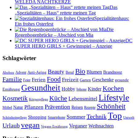
WELEDA NACHTKERZE
Das
„Spezialitäten – Haus“ rettete meinen Tag
Spezialitätenhaus:
Ein frohes Osterfest
Die
Regenbogenbrücke – Abschied von Mia
DC
SUPER HERO GIRLS + Gewinnspiel – Anzeige
Schlagwörter
Bio
Beauty
Blumen
Anti-Aging
Brandnooz
Advent
Beruf
Abobox
Food
Familie
Ferien
Freizeit
Geschenke
Garten
gesunde
Feier
Gesundheit
Kochen
Hobby
Kinder
Ernährung
Iphone
Lifestyle
Kosmetik
Küche
Lebensmittel
Körperpflege
Schönheit
Prävention
Pflanzen
Natur
Reisen
Rezepte
Möbel
Top
Technik
Sommer
Shopping
Schönheitspflege
Smartphone
Umwelt
vegan
Urlaub
Veganer
Weihnachten
Vegane Ernährung