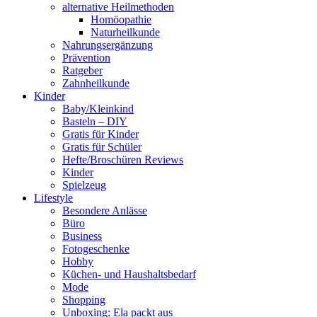
alternative Heilmethoden
Homöopathie
Naturheilkunde
Nahrungsergänzung
Prävention
Ratgeber
Zahnheilkunde
Kinder
Baby/Kleinkind
Basteln – DIY
Gratis für Kinder
Gratis für Schüler
Hefte/Broschüren Reviews
Kinder
Spielzeug
Lifestyle
Besondere Anlässe
Büro
Business
Fotogeschenke
Hobby
Küchen- und Haushaltsbedarf
Mode
Shopping
Unboxing: Ela packt aus