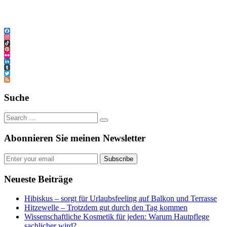
Facebook
Instagram
TikTok
Pinterest
Flickr
LinkedIn
Tumblr
Twitter
Feed
Suche
Abonnieren Sie meinen Newsletter
Subscribe
Neueste Beiträge
Hibiskus – sorgt für Urlaubsfeeling auf Balkon und Terrasse
Hitzewelle – Trotzdem gut durch den Tag kommen
Wissenschaftliche Kosmetik für jeden: Warum Hautpflege
sachlicher wird?