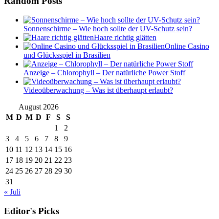
Random Posts
Sonnenschirme – Wie hoch sollte der UV-Schutz sein?
Haare richtig glätten
Online Casino
und Glücksspiel in Brasilien
Anzeige – Chlorophyll – Der natürliche Power Stoff
Videoüberwachung – Was ist überhaupt erlaubt?
August 2026
M
D
M
D
F
S
S
1
2
3
4
5
6
7
8
9
10
11
12
13
14
15
16
17
18
19
20
21
22
23
24
25
26
27
28
29
30
31
« Juli
Editor's Picks