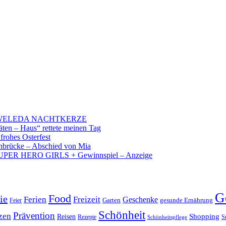
 – WELEDA NACHTKERZE
äten – Haus“ rettete meinen Tag
 frohes Osterfest
brücke – Abschied von Mia
PER HERO GIRLS + Gewinnspiel – Anzeige
G
Food
ie
Ferien
Freizeit
Geschenke
Garten
gesunde Ernährung
Feier
Schönheit
Prävention
zen
Shopping
Reisen
Rezepte
Schönheitspflege
S