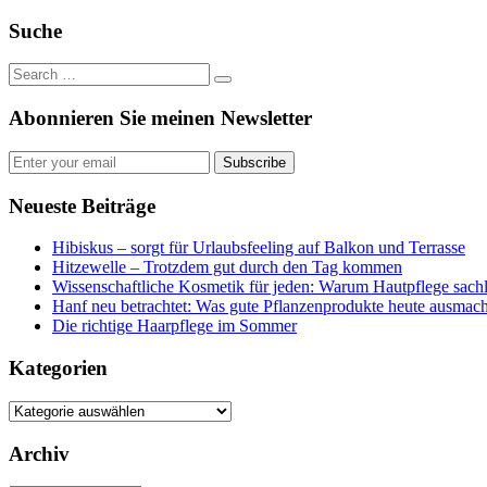
Feed
Suche
Abonnieren Sie meinen Newsletter
Subscribe
Neueste Beiträge
Hibiskus – sorgt für Urlaubsfeeling auf Balkon und Terrasse
Hitzewelle – Trotzdem gut durch den Tag kommen
Wissenschaftliche Kosmetik für jeden: Warum Hautpflege sachl
Hanf neu betrachtet: Was gute Pflanzenprodukte heute ausmach
Die richtige Haarpflege im Sommer
Kategorien
Kategorien
Archiv