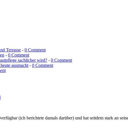
und Terrasse
-
0 Comment
men
-
0 Comment
utpflege sachlicher wird?
-
0 Comment
 heute ausmacht
-
0 Comment
ent
n
verfügbar (ich berichtete damals darüber) und hat seitdem stark an sei