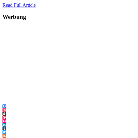
Read Full Article
Werbung
Facebook
Instagram
TikTok
Pinterest
Flickr
LinkedIn
Tumblr
Twitter