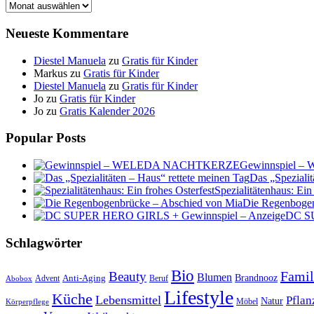
Archiv
Neueste Kommentare
Diestel Manuela
zu
Gratis für Kinder
Markus
zu
Gratis für Kinder
Diestel Manuela
zu
Gratis für Kinder
Jo
zu
Gratis für Kinder
Jo
zu
Gratis Kalender 2026
Popular Posts
Gewinnspiel
Das „Spezialit
Spezialitätenhaus: Ein
Die Regenbogen
DC SU
Schlagwörter
Bio
Famil
Beauty
Blumen
Anti-Aging
Brandnooz
Advent
Beruf
Abobox
Lifestyle
Küche
Lebensmittel
Pflan
Natur
Möbel
Körperpflege