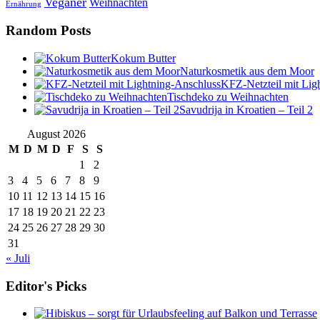
Veganer
Weihnachten
Ernährung
Random Posts
Kokum Butter
Naturkosmetik aus dem Moor
KFZ-Netzteil mit Lig
Tischdeko zu Weihnachten
Savudrija in Kroatien – Teil 2
August 2026
M
D
M
D
F
S
S
1
2
3
4
5
6
7
8
9
10
11
12
13
14
15
16
17
18
19
20
21
22
23
24
25
26
27
28
29
30
31
« Juli
Editor's Picks