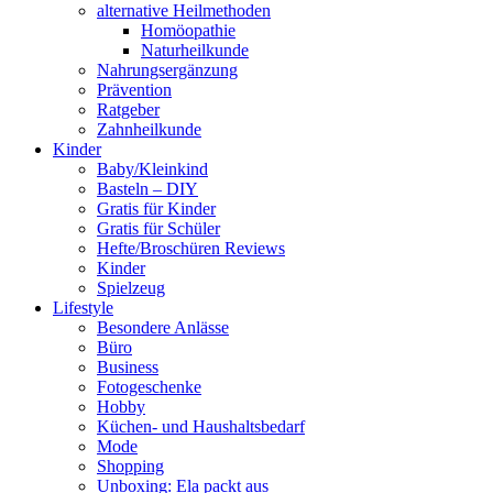
alternative Heilmethoden
Homöopathie
Naturheilkunde
Nahrungsergänzung
Prävention
Ratgeber
Zahnheilkunde
Kinder
Baby/Kleinkind
Basteln – DIY
Gratis für Kinder
Gratis für Schüler
Hefte/Broschüren Reviews
Kinder
Spielzeug
Lifestyle
Besondere Anlässe
Büro
Business
Fotogeschenke
Hobby
Küchen- und Haushaltsbedarf
Mode
Shopping
Unboxing: Ela packt aus