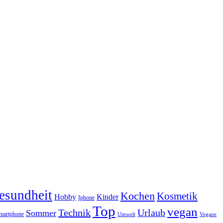
esundheit
Kochen
Kosmetik
Hobby
Kinder
Iphone
Top
vegan
Technik
Urlaub
Sommer
martphone
Vegane
Umwelt