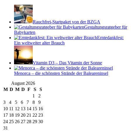
Rauchfrei-Startpaket von der BZGA
Gestaltungsratgeber für
Babykarten
Erntedankfest:
Ein weltweiter alter Brauch
Vitamin D3 – Das Vitamin der Sonne
Menorca – die schönsten Strände der Baleareninsel
August 2026
M
D
M
D
F
S
S
1
2
3
4
5
6
7
8
9
10
11
12
13
14
15
16
17
18
19
20
21
22
23
24
25
26
27
28
29
30
31