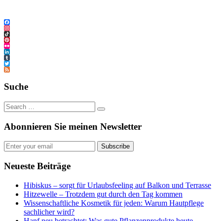
Facebook
Instagram
TikTok
Pinterest
Flickr
LinkedIn
Tumblr
Twitter
Feed
Suche
Abonnieren Sie meinen Newsletter
Subscribe
Neueste Beiträge
Hibiskus – sorgt für Urlaubsfeeling auf Balkon und Terrasse
Hitzewelle – Trotzdem gut durch den Tag kommen
Wissenschaftliche Kosmetik für jeden: Warum Hautpflege
sachlicher wird?
Hanf neu betrachtet: Was gute Pflanzenprodukte heute