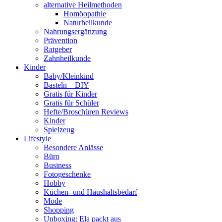
alternative Heilmethoden
Homöopathie
Naturheilkunde
Nahrungsergänzung
Prävention
Ratgeber
Zahnheilkunde
Kinder
Baby/Kleinkind
Basteln – DIY
Gratis für Kinder
Gratis für Schüler
Hefte/Broschüren Reviews
Kinder
Spielzeug
Lifestyle
Besondere Anlässe
Büro
Business
Fotogeschenke
Hobby
Küchen- und Haushaltsbedarf
Mode
Shopping
Unboxing: Ela packt aus