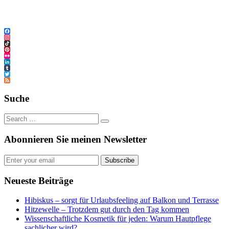
Facebook
Instagram
TikTok
Pinterest
Flickr
LinkedIn
Tumblr
Twitter
Feed
Suche
Abonnieren Sie meinen Newsletter
Subscribe
Neueste Beiträge
Hibiskus – sorgt für Urlaubsfeeling auf Balkon und Terrasse
Hitzewelle – Trotzdem gut durch den Tag kommen
Wissenschaftliche Kosmetik für jeden: Warum Hautpflege
sachlicher wird?