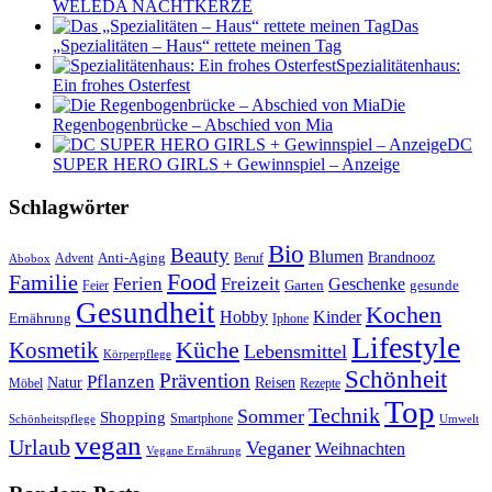
WELEDA NACHTKERZE
Das
„Spezialitäten – Haus“ rettete meinen Tag
Spezialitätenhaus:
Ein frohes Osterfest
Die
Regenbogenbrücke – Abschied von Mia
DC
SUPER HERO GIRLS + Gewinnspiel – Anzeige
Schlagwörter
Bio
Beauty
Blumen
Anti-Aging
Brandnooz
Advent
Beruf
Abobox
Food
Familie
Ferien
Freizeit
Geschenke
Garten
gesunde
Feier
Gesundheit
Kochen
Hobby
Kinder
Ernährung
Iphone
Lifestyle
Kosmetik
Küche
Lebensmittel
Körperpflege
Schönheit
Prävention
Pflanzen
Natur
Reisen
Rezepte
Möbel
Top
Technik
Sommer
Shopping
Schönheitspflege
Smartphone
Umwelt
vegan
Urlaub
Veganer
Weihnachten
Vegane Ernährung