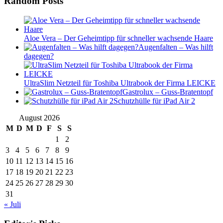
Random Posts
Aloe Vera – Der Geheimtipp für schneller wachsende Haare
Augenfalten – Was hilft
dagegen?
UltraSlim Netzteil für Toshiba Ultrabook der Firma LEICKE
Gastrolux – Guss-Bratentopf
Schutzhülle für iPad Air 2
August 2026
M
D
M
D
F
S
S
1
2
3
4
5
6
7
8
9
10
11
12
13
14
15
16
17
18
19
20
21
22
23
24
25
26
27
28
29
30
31
« Juli