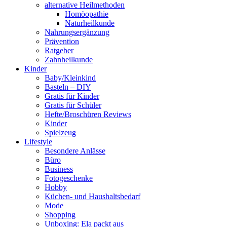
alternative Heilmethoden
Homöopathie
Naturheilkunde
Nahrungsergänzung
Prävention
Ratgeber
Zahnheilkunde
Kinder
Baby/Kleinkind
Basteln – DIY
Gratis für Kinder
Gratis für Schüler
Hefte/Broschüren Reviews
Kinder
Spielzeug
Lifestyle
Besondere Anlässe
Büro
Business
Fotogeschenke
Hobby
Küchen- und Haushaltsbedarf
Mode
Shopping
Unboxing: Ela packt aus