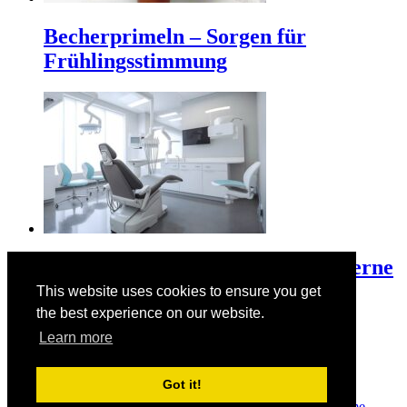
Becherprimeln – Sorgen für
Frühlingsstimmung
3D-Druck revolutioniert die moderne
Zahntechnik
This website uses cookies to ensure you get
the best experience on our website.
Learn more
Der Valentinstag am 14. Februar
Got it!
© Copyright 2026
Manuelas bunte Welt
· Designed by
Theme