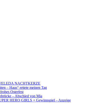
 – WELEDA NACHTKERZE
äten – Haus“ rettete meinen Tag
 frohes Osterfest
brücke – Abschied von Mia
PER HERO GIRLS + Gewinnspiel – Anzeige