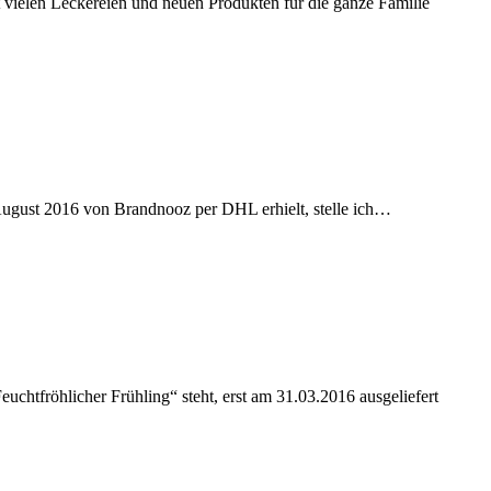
 vielen Leckereien und neuen Produkten für die ganze Familie
ugust 2016 von Brandnooz per DHL erhielt, stelle ich…
htfröhlicher Frühling“ steht, erst am 31.03.2016 ausgeliefert