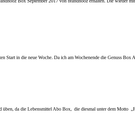
 brandnooz Box September 2017 von brandnooz erhalten. Die wieder mit
en Start in die neue Woche. Da ich am Wochenende die Genuss Box A
 üben, da die Lebensmittel Abo Box, die diesmal unter dem Motto „Feuc