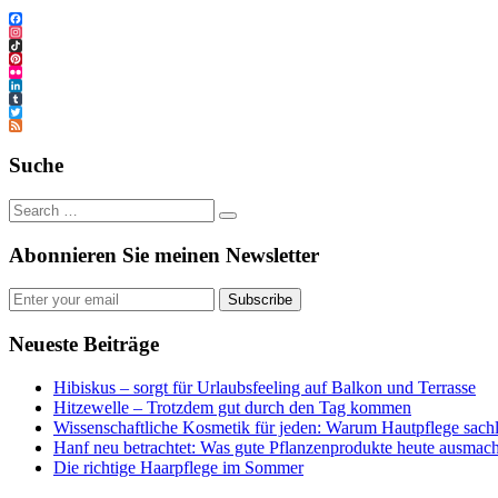
Facebook
Instagram
TikTok
Pinterest
Flickr
LinkedIn
Tumblr
Twitter
Feed
Suche
Abonnieren Sie meinen Newsletter
Subscribe
Neueste Beiträge
Hibiskus – sorgt für Urlaubsfeeling auf Balkon und Terrasse
Hitzewelle – Trotzdem gut durch den Tag kommen
Wissenschaftliche Kosmetik für jeden: Warum Hautpflege sachl
Hanf neu betrachtet: Was gute Pflanzenprodukte heute ausmach
Die richtige Haarpflege im Sommer