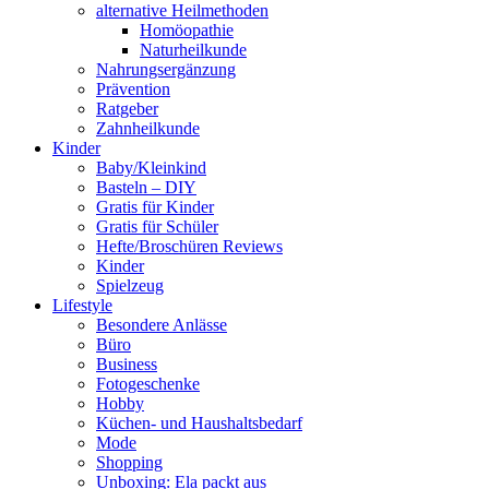
alternative Heilmethoden
Homöopathie
Naturheilkunde
Nahrungsergänzung
Prävention
Ratgeber
Zahnheilkunde
Kinder
Baby/Kleinkind
Basteln – DIY
Gratis für Kinder
Gratis für Schüler
Hefte/Broschüren Reviews
Kinder
Spielzeug
Lifestyle
Besondere Anlässe
Büro
Business
Fotogeschenke
Hobby
Küchen- und Haushaltsbedarf
Mode
Shopping
Unboxing: Ela packt aus