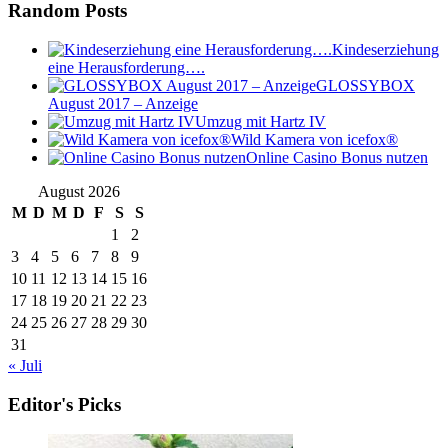
Random Posts
Kindeserziehung
eine Herausforderung….
GLOSSYBOX
August 2017 – Anzeige
Umzug mit Hartz IV
Wild Kamera von icefox®
Online Casino Bonus nutzen
August 2026
M
D
M
D
F
S
S
1
2
3
4
5
6
7
8
9
10
11
12
13
14
15
16
17
18
19
20
21
22
23
24
25
26
27
28
29
30
31
« Juli
Editor's Picks