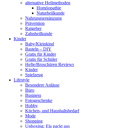
alternative Heilmethoden
Homöopathie
Naturheilkunde
Nahrungsergänzung
Prävention
Ratgeber
Zahnheilkunde
Kinder
Baby/Kleinkind
Basteln – DIY
Gratis für Kinder
Gratis für Schüler
Hefte/Broschüren Reviews
Kinder
Spielzeug
Lifestyle
Besondere Anlässe
Büro
Business
Fotogeschenke
Hobby
Küchen- und Haushaltsbedarf
Mode
Shopping
Unboxing: Ela packt aus