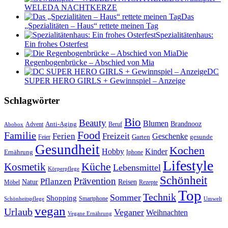
WELEDA NACHTKERZE
Das
„Spezialitäten – Haus“ rettete meinen Tag
Spezialitätenhaus:
Ein frohes Osterfest
Die
Regenbogenbrücke – Abschied von Mia
DC
SUPER HERO GIRLS + Gewinnspiel – Anzeige
Schlagwörter
Bio
Beauty
Blumen
Anti-Aging
Brandnooz
Advent
Beruf
Abobox
Food
Familie
Ferien
Freizeit
Geschenke
Garten
gesunde
Feier
Gesundheit
Kochen
Hobby
Kinder
Ernährung
Iphone
Lifestyle
Kosmetik
Küche
Lebensmittel
Körperpflege
Schönheit
Prävention
Pflanzen
Natur
Reisen
Rezepte
Möbel
Top
Technik
Sommer
Shopping
Schönheitspflege
Smartphone
Umwelt
vegan
Urlaub
Veganer
Weihnachten
Vegane Ernährung