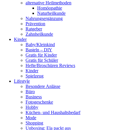
alternative Heilmethoden
Homöopathie
Naturheilkunde
Nahrungsergänzung
Prävention
Ratgeber
Zahnheilkunde
Kinder
Baby/Kleinkind
Basteln – DIY
Gratis für Kinder
Gratis für Schüler
Hefte/Broschüren Reviews
Kinder
Spielzeug
Lifestyle
Besondere Anlässe
Büro
Business
Fotogeschenke
Hobby
Küchen- und Haushaltsbedarf
Mode
Shopping
Unboxing: Ela packt aus