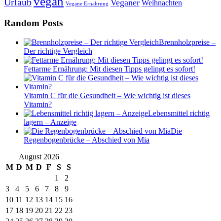
vegan
Urlaub
Veganer
Weihnachten
Vegane Ernährung
Random Posts
Brennholzpreise –
Der richtige Vergleich
Fettarme Ernährung: Mit diesen Tipps gelingt es sofort!
Vitamin C für die Gesundheit – Wie wichtig ist dieses
Vitamin?
Lebensmittel richtig
lagern – Anzeige
Die
Regenbogenbrücke – Abschied von Mia
August 2026
M
D
M
D
F
S
S
1
2
3
4
5
6
7
8
9
10
11
12
13
14
15
16
17
18
19
20
21
22
23