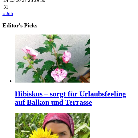
24
25
26
27
28
29
30
31
« Juli
Editor's Picks
Hibiskus – sorgt für Urlaubsfeeling
auf Balkon und Terrasse