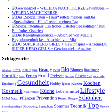
Gewinnspiel –
WELEDA NACHTKERZE
Das
„Spezialitäten – Haus“ rettete meinen Tag
Spezialitätenhaus:
Ein frohes Osterfest
Die
Regenbogenbrücke – Abschied von Mia
DC
SUPER HERO GIRLS + Gewinnspiel – Anzeige
Schlagwörter
Bio
Beauty
Blumen
Anti-Aging
Brandnooz
Advent
Beruf
Abobox
Food
Familie
Ferien
Freizeit
Geschenke
Garten
gesunde
Feier
Gesundheit
Kochen
Hobby
Kinder
Ernährung
Iphone
Lifestyle
Kosmetik
Küche
Lebensmittel
Körperpflege
Schönheit
Prävention
Pflanzen
Natur
Reisen
Rezepte
Möbel
Top
Technik
Sommer
Shopping
Schönheitspflege
Smartphone
Umwelt