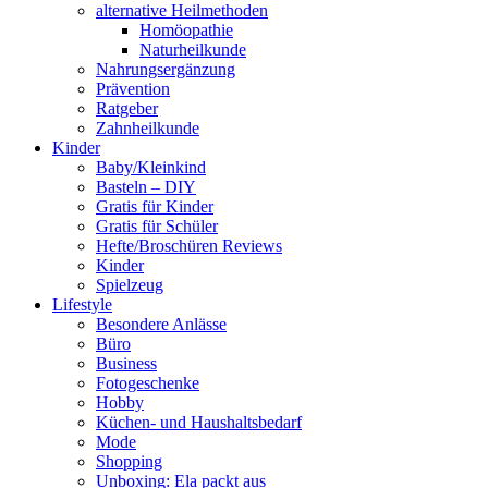
alternative Heilmethoden
Homöopathie
Naturheilkunde
Nahrungsergänzung
Prävention
Ratgeber
Zahnheilkunde
Kinder
Baby/Kleinkind
Basteln – DIY
Gratis für Kinder
Gratis für Schüler
Hefte/Broschüren Reviews
Kinder
Spielzeug
Lifestyle
Besondere Anlässe
Büro
Business
Fotogeschenke
Hobby
Küchen- und Haushaltsbedarf
Mode
Shopping
Unboxing: Ela packt aus