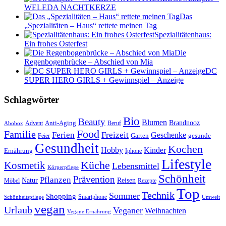
WELEDA NACHTKERZE
Das
„Spezialitäten – Haus“ rettete meinen Tag
Spezialitätenhaus:
Ein frohes Osterfest
Die
Regenbogenbrücke – Abschied von Mia
DC
SUPER HERO GIRLS + Gewinnspiel – Anzeige
Schlagwörter
Bio
Beauty
Blumen
Anti-Aging
Brandnooz
Advent
Beruf
Abobox
Food
Familie
Ferien
Freizeit
Geschenke
Garten
gesunde
Feier
Gesundheit
Kochen
Hobby
Kinder
Ernährung
Iphone
Lifestyle
Kosmetik
Küche
Lebensmittel
Körperpflege
Schönheit
Prävention
Pflanzen
Natur
Reisen
Rezepte
Möbel
Top
Technik
Sommer
Shopping
Schönheitspflege
Smartphone
Umwelt
vegan
Urlaub
Veganer
Weihnachten
Vegane Ernährung