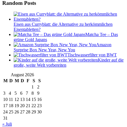
Random Posts
Eisen aus Curryblatt: die Alternative zu herkömmlichen
Eisentabletten?
Matcha Tee – Das
grüne Gold Japans
Amazon
Surprise Box New Year, New You
Tischwasserfilter von BWT
Kinder auf die
große, weite Welt vorbereiten
August 2026
M
D
M
D
F
S
S
1
2
3
4
5
6
7
8
9
10
11
12
13
14
15
16
17
18
19
20
21
22
23
24
25
26
27
28
29
30
31
« Juli