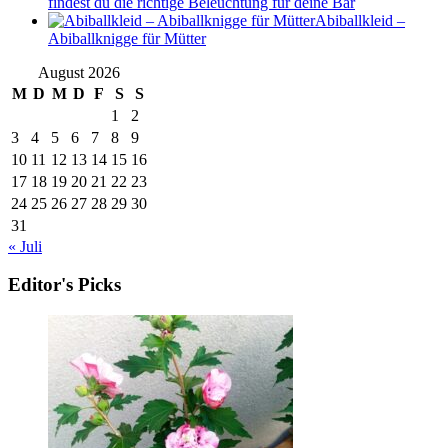
findest du die richtige Beleuchtung für deine Bar
Abiballkleid –
Abiballknigge für Mütter
August 2026
M
D
M
D
F
S
S
1
2
3
4
5
6
7
8
9
10
11
12
13
14
15
16
17
18
19
20
21
22
23
24
25
26
27
28
29
30
31
« Juli
Editor's Picks