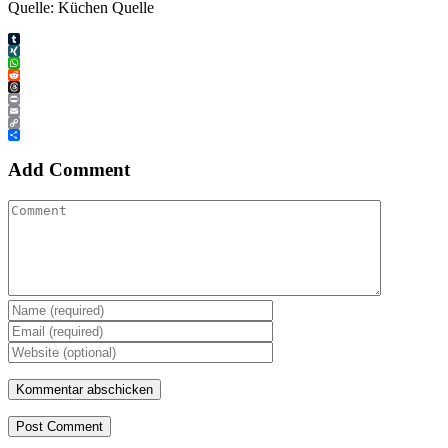
Quelle: Küchen Quelle
Tumblr
XING
WhatsApp
Reddit
Threads
Print
Email
Copy
Link
Teilen
Add Comment
Post Comment