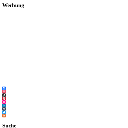
Werbung
Facebook
Instagram
TikTok
Pinterest
Flickr
LinkedIn
Tumblr
Twitter
Feed
Suche