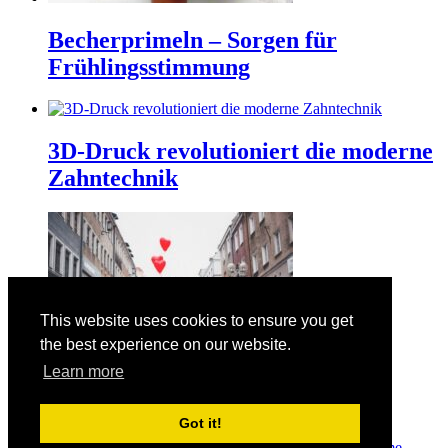
Becherprimeln – Sorgen für
Frühlingsstimmung
3D-Druck revolutioniert die moderne
Zahntechnik
This website uses cookies to ensure you get
the best experience on our website.
Learn more
Der Valentinstag am 14. Februar
Got it!
© Copyright 2026
Manuelas bunte Welt
· Designed by
Theme