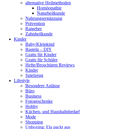
alternative Heilmethoden
Homöopathie
Naturheilkunde
Nahrungsergänzung
Prävention
Ratgeber
Zahnheilkunde
Kinder
Baby/Kleinkind
Basteln – DIY
Gratis für Kinder
Gratis für Schüler
Hefte/Broschüren Reviews
Kinder
Spielzeug
Lifestyle
Besondere Anlässe
Büro
Business
Fotogeschenke
Hobby
Küchen- und Haushaltsbedarf
Mode
Shopping
Unboxing: Ela packt aus