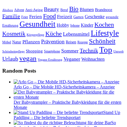
Bio
Beauty
Blumen
Anti-Aging
Brandnooz
Advent
Beruf
Abobox
Food
Familie
Ferien
Freizeit
Geschenke
Garten
gesunde
Feier
Gesundheit
Kochen
Hobby
Kinder
Ernährung
Iphone
Lifestyle
Kosmetik
Küche
Lebensmittel
Körperpflege
Schönheit
Prävention
Pflanzen
Natur
Reisen
Rezepte
Möbel
Top
Technik
Sommer
Shopping
Schönheitspflege
Smartphone
Umwelt
vegan
Urlaub
Veganer
Weihnachten
Vegane Ernährung
Random Posts
Arlo Go – Die Mobile HD-Sicherheitskamera – Anzeige
Der Babystrampler – Praktische Babykleidung für die ersten
Monate
Stand Up
Paddling – Die beliebte Trendsportart
So