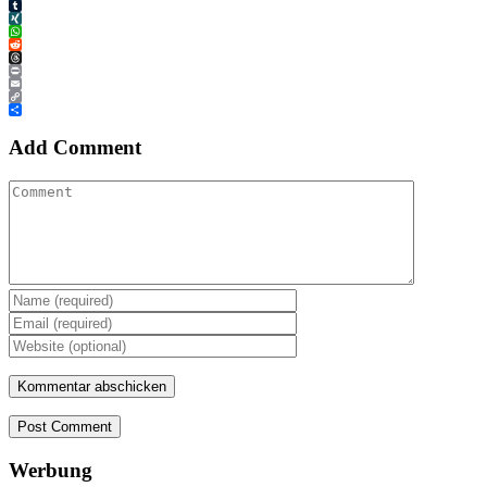
Tumblr
XING
WhatsApp
Reddit
Threads
Print
Email
Copy
Link
Teilen
Add Comment
Post Comment
Werbung