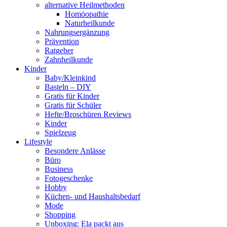
alternative Heilmethoden
Homöopathie
Naturheilkunde
Nahrungsergänzung
Prävention
Ratgeber
Zahnheilkunde
Kinder
Baby/Kleinkind
Basteln – DIY
Gratis für Kinder
Gratis für Schüler
Hefte/Broschüren Reviews
Kinder
Spielzeug
Lifestyle
Besondere Anlässe
Büro
Business
Fotogeschenke
Hobby
Küchen- und Haushaltsbedarf
Mode
Shopping
Unboxing: Ela packt aus