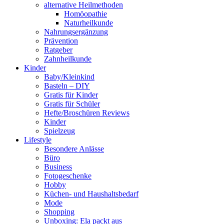
alternative Heilmethoden
Homöopathie
Naturheilkunde
Nahrungsergänzung
Prävention
Ratgeber
Zahnheilkunde
Kinder
Baby/Kleinkind
Basteln – DIY
Gratis für Kinder
Gratis für Schüler
Hefte/Broschüren Reviews
Kinder
Spielzeug
Lifestyle
Besondere Anlässe
Büro
Business
Fotogeschenke
Hobby
Küchen- und Haushaltsbedarf
Mode
Shopping
Unboxing: Ela packt aus