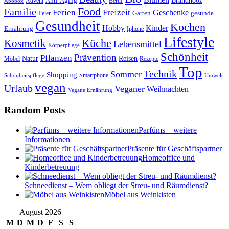
Anti-Aging
Brandnooz
Advent
Beruf
Abobox
Food
Familie
Ferien
Freizeit
Geschenke
Garten
gesunde
Feier
Gesundheit
Kochen
Hobby
Kinder
Ernährung
Iphone
Lifestyle
Kosmetik
Küche
Lebensmittel
Körperpflege
Schönheit
Prävention
Pflanzen
Natur
Reisen
Rezepte
Möbel
Top
Technik
Sommer
Shopping
Schönheitspflege
Smartphone
Umwelt
vegan
Urlaub
Veganer
Weihnachten
Vegane Ernährung
Random Posts
Parfüms – weitere
Informationen
Präsente für Geschäftspartner
Homeoffice und
Kinderbetreuung
Schneedienst – Wem obliegt der Streu- und Räumdienst?
Möbel aus Weinkisten
August 2026
M
D
M
D
F
S
S