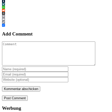
Tumblr
XING
WhatsApp
Reddit
Threads
Print
Email
Copy
Link
Teilen
Add Comment
Post Comment
Werbung