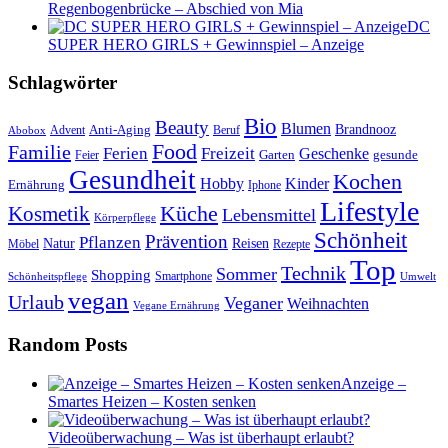
Regenbogenbrücke – Abschied von Mia
DC
SUPER HERO GIRLS + Gewinnspiel – Anzeige
Schlagwörter
Bio
Beauty
Blumen
Anti-Aging
Brandnooz
Advent
Beruf
Abobox
Food
Familie
Ferien
Freizeit
Geschenke
Garten
gesunde
Feier
Gesundheit
Kochen
Hobby
Kinder
Ernährung
Iphone
Lifestyle
Kosmetik
Küche
Lebensmittel
Körperpflege
Schönheit
Prävention
Pflanzen
Natur
Reisen
Rezepte
Möbel
Top
Technik
Sommer
Shopping
Schönheitspflege
Smartphone
Umwelt
vegan
Urlaub
Veganer
Weihnachten
Vegane Ernährung
Random Posts
Anzeige –
Smartes Heizen – Kosten senken
Videoüberwachung – Was ist überhaupt erlaubt?