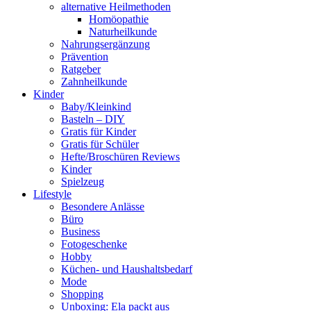
alternative Heilmethoden
Homöopathie
Naturheilkunde
Nahrungsergänzung
Prävention
Ratgeber
Zahnheilkunde
Kinder
Baby/Kleinkind
Basteln – DIY
Gratis für Kinder
Gratis für Schüler
Hefte/Broschüren Reviews
Kinder
Spielzeug
Lifestyle
Besondere Anlässe
Büro
Business
Fotogeschenke
Hobby
Küchen- und Haushaltsbedarf
Mode
Shopping
Unboxing: Ela packt aus