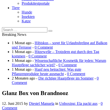
Produkttestportale
Tiere
Hunde
Insekten
Katze
Breaking News
1 Monat ago -
Hibiskus – sorgt für Urlaubsfeeling auf Balkon
und Terrasse
-
0 Comment
1 Monat ago -
Hitzewelle – Trotzdem gut durch den Tag
kommen
-
0 Comment
1 Monat ago -
Wissenschaftliche Kosmetik für jeden: Warum
Hautpflege sachlicher wird?
-
0 Comment
1 Monat ago -
Hanf neu betrachtet: Was gute
Pflanzenprodukte heute ausmacht
-
0 Comment
2 Monaten ago -
Die richtige Haarpflege im Sommer
-
0
Comment
Glanz Box von Brandnooz
12. Juni 2015
by
Diestel Manuela
in
Unboxing: Ela packt aus
·
0
Comment