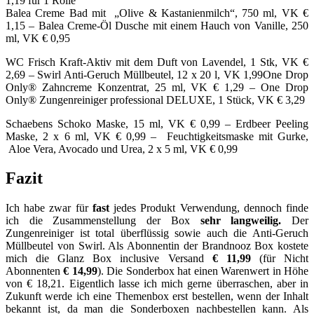
1,19 für 1 Rolle
Balea Creme Bad mit „Olive & Kastanienmilch“, 750 ml, VK €
1,15 – Balea Creme-Öl Dusche mit einem Hauch von Vanille, 250
ml, VK € 0,95
WC Frisch Kraft-Aktiv mit dem Duft von Lavendel, 1 Stk, VK €
2,69 – Swirl Anti-Geruch Müllbeutel, 12 x 20 l, VK 1,99
One Drop
Only® Zahncreme Konzentrat, 25 ml, VK € 1,29 – One Drop
Only® Zungenreiniger professional DELUXE, 1 Stück, VK € 3,29
Schaebens Schoko Maske, 15 ml, VK € 0,99 – Erdbeer Peeling
Maske, 2 x 6 ml, VK € 0,99 – Feuchtigkeitsmaske mit Gurke,
Aloe Vera, Avocado und Urea, 2 x 5 ml, VK € 0,99
Fazit
Ich habe zwar für
fast
jedes Produkt Verwendung, dennoch finde
ich die Zusammenstellung der Box
sehr langweilig.
Der
Zungenreiniger ist total überflüssig sowie auch die Anti-Geruch
Müllbeutel von Swirl. Als Abonnentin der Brandnooz Box kostete
mich die Glanz Box inclusive Versand
€ 11,99
(für Nicht
Abonnenten
€ 14,99
). Die Sonderbox hat einen Warenwert in Höhe
von € 18,21. Eigentlich lasse ich mich gerne überraschen, aber in
Zukunft werde ich eine Themenbox erst bestellen, wenn der Inhalt
bekannt ist, da man die Sonderboxen nachbestellen kann. Als