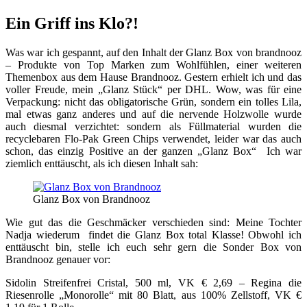
Ein Griff ins Klo?!
Was war ich gespannt, auf den Inhalt der Glanz Box von brandnooz
– Produkte von Top Marken zum Wohlfühlen, einer weiteren
Themenbox aus dem Hause Brandnooz. Gestern erhielt ich und das
voller Freude, mein „Glanz Stück“ per DHL. Wow, was für eine
Verpackung: nicht das obligatorische Grün, sondern ein tolles Lila,
mal etwas ganz anderes und auf die nervende Holzwolle wurde
auch diesmal verzichtet: sondern als Füllmaterial wurden die
recyclebaren Flo-Pak Green Chips verwendet, leider war das auch
schon, das einzig Positive an der ganzen „Glanz Box“ Ich war
ziemlich enttäuscht, als ich diesen Inhalt sah:
Glanz Box von Brandnooz
Wie gut das die Geschmäcker verschieden sind: Meine Tochter
Nadja wiederum findet die Glanz Box total Klasse! Obwohl ich
enttäuscht bin, stelle ich euch sehr gern die Sonder Box von
Brandnooz genauer vor:
Sidolin Streifenfrei Cristal, 500 ml, VK € 2,69 – Regina die
Riesenrolle „Monorolle“ mit 80 Blatt, aus 100% Zellstoff, VK €