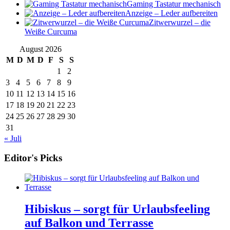
Gaming Tastatur mechanisch
Anzeige – Leder aufbereiten
Zitwerwurzel – die
Weiße Curcuma
August 2026
M
D
M
D
F
S
S
1
2
3
4
5
6
7
8
9
10
11
12
13
14
15
16
17
18
19
20
21
22
23
24
25
26
27
28
29
30
31
« Juli
Editor's Picks
Hibiskus – sorgt für Urlaubsfeeling
auf Balkon und Terrasse