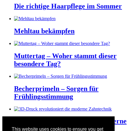
Die richtige Haarpflege im Sommer
Mehltau bekämpfen
Muttertag – Woher stammt dieser
besondere Tag?
Becherprimeln – Sorgen für
Frühlingsstimmung
3D-Druck revolutioniert die moderne
Zahntechnik
This website uses cookies to ensure you get