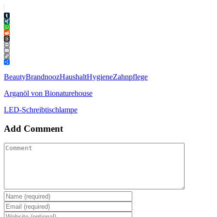
Tumblr
XING
WhatsApp
Reddit
Threads
Print
Email
Copy
Link
Teilen
Beauty
Brandnooz
Haushalt
Hygiene
Zahnpflege
Arganöl von Bionaturehouse
LED-Schreibtischlampe
Add Comment