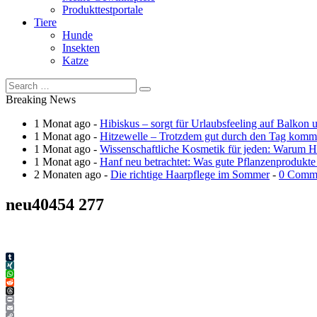
Produkttestportale
Tiere
Hunde
Insekten
Katze
Breaking News
1 Monat ago -
Hibiskus – sorgt für Urlaubsfeeling auf Balkon 
1 Monat ago -
Hitzewelle – Trotzdem gut durch den Tag kom
1 Monat ago -
Wissenschaftliche Kosmetik für jeden: Warum Ha
1 Monat ago -
Hanf neu betrachtet: Was gute Pflanzenprodukte
2 Monaten ago -
Die richtige Haarpflege im Sommer
-
0 Comm
neu40454 277
Tumblr
XING
WhatsApp
Reddit
Threads
Print
Email