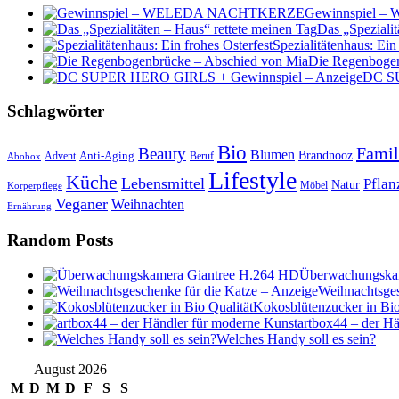
Gewinnspiel
Das „Spezialit
Spezialitätenhaus: Ein
Die Regenbogen
DC SU
Schlagwörter
Bio
Famil
Beauty
Blumen
Anti-Aging
Brandnooz
Advent
Beruf
Abobox
Lifestyle
Küche
Lebensmittel
Pflan
Natur
Möbel
Körperpflege
Veganer
Weihnachten
Ernährung
Random Posts
Überwachungska
Weihnachtsges
Kokosblütenzucker in Bio
artbox44 – der H
Welches Handy soll es sein?
August 2026
M
D
M
D
F
S
S