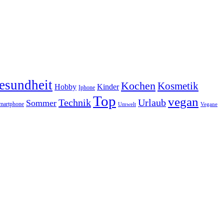
esundheit
Kochen
Kosmetik
Hobby
Kinder
Iphone
Top
vegan
Technik
Urlaub
Sommer
martphone
Vegane
Umwelt