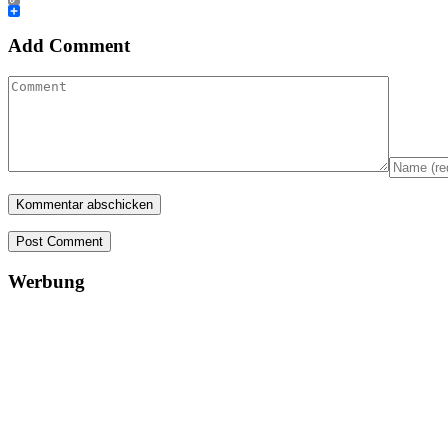
Copy
Link
Teilen
Add Comment
Post Comment
Werbung