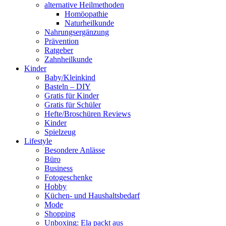
alternative Heilmethoden
Homöopathie
Naturheilkunde
Nahrungsergänzung
Prävention
Ratgeber
Zahnheilkunde
Kinder
Baby/Kleinkind
Basteln – DIY
Gratis für Kinder
Gratis für Schüler
Hefte/Broschüren Reviews
Kinder
Spielzeug
Lifestyle
Besondere Anlässe
Büro
Business
Fotogeschenke
Hobby
Küchen- und Haushaltsbedarf
Mode
Shopping
Unboxing: Ela packt aus