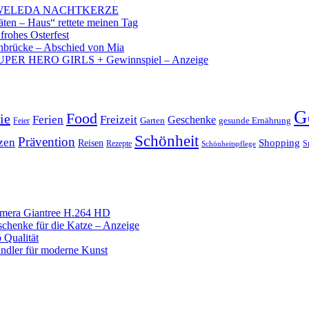
 – WELEDA NACHTKERZE
äten – Haus“ rettete meinen Tag
 frohes Osterfest
brücke – Abschied von Mia
PER HERO GIRLS + Gewinnspiel – Anzeige
G
Food
ie
Ferien
Freizeit
Geschenke
Garten
gesunde Ernährung
Feier
Schönheit
Prävention
zen
Shopping
Reisen
Rezepte
Schönheitspflege
S
mera Giantree H.264 HD
chenke für die Katze – Anzeige
 Qualität
ändler für moderne Kunst