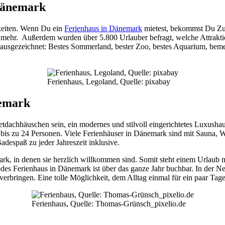
 Dänemark
keiten. Wenn Du ein
Ferienhaus in Dänemark
mietest, bekommst Du Zug
mehr. Außerdem wurden über 5.800 Urlauber befragt, welche Attrakti
ausgezeichnet: Bestes Sommerland, bester Zoo, bestes Aquarium, bemer
Ferienhaus, Legoland, Quelle: pixabay
nemark
achhäuschen sein, ein modernes und stilvoll eingerichtetes Luxushaus,
r bis zu 24 Personen. Viele Ferienhäuser in Dänemark sind mit Sauna, 
adespaß zu jeder Jahreszeit inklusive.
mark, in denen sie herzlich willkommen sind. Somit steht einem Urlau
des Ferienhaus in Dänemark ist über das ganze Jahr buchbar. In der Ne
ringen. Eine tolle Möglichkeit, dem Alltag einmal für ein paar Tage 
Ferienhaus, Quelle: Thomas-Grünsch_pixelio.de