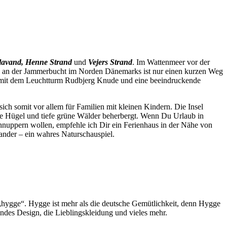
lavand, Henne Strand
und
Vejers Strand
. Im Wattenmeer vor der
en an der Jammerbucht im Norden Dänemarks ist nur einen kurzen Weg
e mit dem Leuchtturm Rudbjerg Knude und eine beeindruckende
sich somit vor allem für Familien mit kleinen Kindern. Die Insel
fte Hügel und tiefe grüne Wälder beherbergt. Wenn Du Urlaub in
chnuppern wollen, empfehle ich Dir ein Ferienhaus in der Nähe von
ander – ein wahres Naturschauspiel.
hygge“. Hygge ist mehr als die deutsche Gemütlichkeit, denn Hygge
ndes Design, die Lieblingskleidung und vieles mehr.