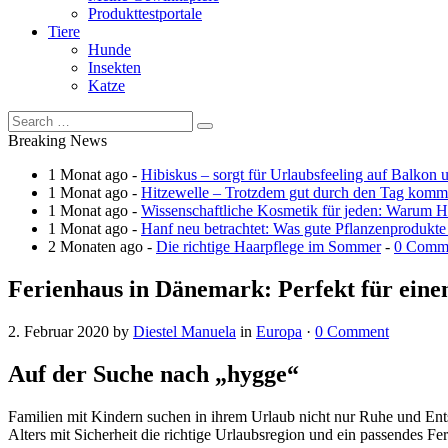
Produkttestportale
Tiere
Hunde
Insekten
Katze
Breaking News
1 Monat ago -
Hibiskus – sorgt für Urlaubsfeeling auf Balkon 
1 Monat ago -
Hitzewelle – Trotzdem gut durch den Tag kom
1 Monat ago -
Wissenschaftliche Kosmetik für jeden: Warum Ha
1 Monat ago -
Hanf neu betrachtet: Was gute Pflanzenprodukte
2 Monaten ago -
Die richtige Haarpflege im Sommer
-
0 Comm
Ferienhaus in Dänemark: Perfekt für eine
2. Februar 2020
by
Diestel Manuela
in
Europa
·
0 Comment
Auf der Suche nach „hygge“
Familien mit Kindern suchen in ihrem Urlaub nicht nur Ruhe und Ents
Alters mit Sicherheit die richtige Urlaubsregion und ein passendes Fe