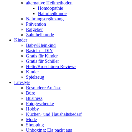
alternative Heilmethoden
Homöopathie
Naturheilkunde
Nahrungsergänzung
Prävention
Ratgeber
Zahnheilkunde
Kinder
Baby/Kleinkind
Basteln – DIY
Gratis für Kinder
Gratis für Schüler
Hefte/Broschüren Reviews
Kinder
Spielzeug
Lifestyle
Besondere Anlässe
Büro
Business
Fotogeschenke
Hobby
Küchen- und Haushaltsbedarf
Mode
Shopping
Unboxing: Ela packt aus