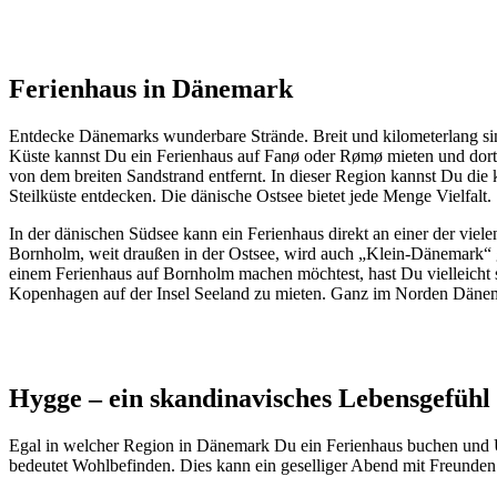
Ferienhaus in Dänemark
Entdecke Dänemarks wunderbare Strände. Breit und kilometerlang sin
Küste kannst Du ein Ferienhaus auf Fanø oder Rømø mieten und dort
von dem breiten Sandstrand entfernt. In dieser Region kannst Du d
Steilküste entdecken. Die dänische Ostsee bietet jede Menge Vielfalt.
In der dänischen Südsee kann ein Ferienhaus direkt an einer der viele
Bornholm, weit draußen in der Ostsee, wird auch „Klein-Dänemark“ ge
einem Ferienhaus auf Bornholm machen möchtest, hast Du vielleicht s
Kopenhagen auf der Insel Seeland zu mieten. Ganz im Norden Dänemar
Hygge – ein skandinavisches Lebensgefühl
Egal in welcher Region in Dänemark Du ein Ferienhaus buchen und U
bedeutet Wohlbefinden. Dies kann ein geselliger Abend mit Freunden 