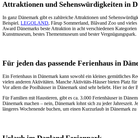
Attraktionen und Sehenswürdigkeiten in
In ganz Dänemark gibt es zahlreiche Attraktionen und Sehenswürdig
Beispiel.
LEGOLAND
, Fårup Sommerland, Blåvand Zoo und vieles 
Award Dänemarks beste Attraktion in acht verschiedenen Kategorien 
Kunstmuseum, bestes Themenmuseum und bester Vergnügungspark.
Für jeden das passende Ferienhaus in Dä
Ein Ferienhaus in Dänemark kann sowohl ein kleines gemütliches Reetd
vielen anderen Aktivitäten. Manche Aktivitäts-Häuser bieten Platz fü
Vor allem die Poolhäuser in Dänemark sind sehr beliebt. Hier ist der B
Für Familien mit Haustieren, gibt es ca. 3.000 Ferienhäuser in Däne
Dänemark machen – nein, Dänemark lohnt sich zu jeder Jahreszeit. Je
längeres Wochenende buchen, um einen Kurzurlaub in Dänemark zu verb
Urlaub im Danland Ferienpark