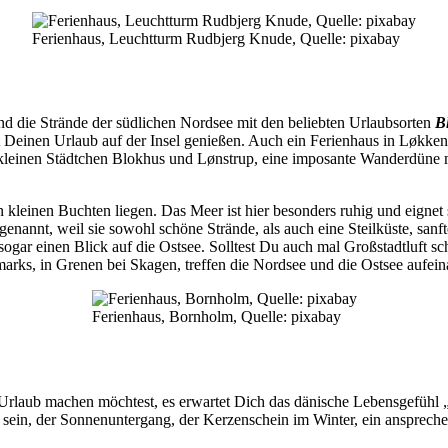
Ferienhaus, Leuchtturm Rudbjerg Knude, Quelle: pixabay
d die Strände der südlichen Nordsee mit den beliebten Urlaubsorten
B
 Deinen Urlaub auf der Insel genießen. Auch ein Ferienhaus in Løkk
ie kleinen Städtchen Blokhus und Lønstrup, eine imposante Wanderdün
n kleinen Buchten liegen. Das Meer ist hier besonders ruhig und eignet 
nannt, weil sie sowohl schöne Strände, als auch eine Steilküste, san
ogar einen Blick auf die Ostsee. Solltest Du auch mal Großstadtluft s
ks, in Grenen bei Skagen, treffen die Nordsee und die Ostsee aufein
Ferienhaus, Bornholm, Quelle: pixabay
rlaub machen möchtest, es erwartet Dich das dänische Lebensgefühl „
sein, der Sonnenuntergang, der Kerzenschein im Winter, ein anspreche