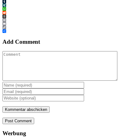
Tumblr
XING
WhatsApp
Reddit
Threads
Print
Email
Copy
Link
Teilen
Add Comment
Post Comment
Werbung