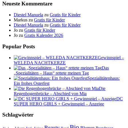
Neueste Kommentare
Diestel Manuela
zu
Gratis für Kinder
Markus
zu
Gratis für Kinder
Diestel Manuela
zu
Gratis für Kinder
Jo
zu
Gratis für Kinder
Jo
zu
Gratis Kalender 2026
Popular Posts
Gewinnspiel –
WELEDA NACHTKERZE
Das
„Spezialitäten – Haus“ rettete meinen Tag
Spezialitätenhaus:
Ein frohes Osterfest
Die
Regenbogenbrücke – Abschied von Mia
DC
SUPER HERO GIRLS + Gewinnspiel – Anzeige
Schlagwörter
Bio
Beauty
Blumen