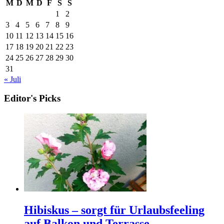
M
D
M
D
F
S
S
1
2
3
4
5
6
7
8
9
10
11
12
13
14
15
16
17
18
19
20
21
22
23
24
25
26
27
28
29
30
31
« Juli
Editor's Picks
Hibiskus – sorgt für Urlaubsfeeling
auf Balkon und Terrasse