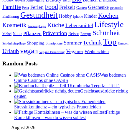
Anti-Aging
Brandnooz
Advent
Beruf
Abobox
Food
Familie
Ferien
Freizeit
Geschenke
Garten
gesunde
Feier
Gesundheit
Kochen
Hobby
Kinder
Ernährung
Iphone
Lifestyle
Kosmetik
Küche
Lebensmittel
Körperpflege
Schönheit
Prävention
Pflanzen
Natur
Reisen
Rezepte
Möbel
Top
Technik
Sommer
Shopping
Schönheitspflege
Smartphone
Umwelt
vegan
Urlaub
Veganer
Weihnachten
Vegane Ernährung
Random Posts
Was bedeuten
Online Casinos ohne OASIS
Kombucha Teepilz – Teil 1
Gesichtsausdrücke richtig
deuten
Stressinkontinenz – ein typisches Frauenleiden
Farbige
Kontaktlinsen – was du wissen solltest
August 2026