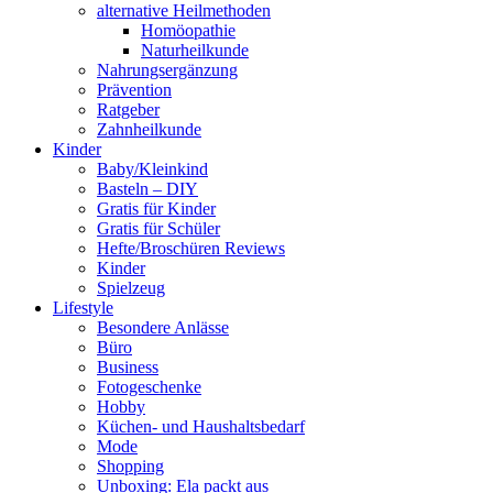
alternative Heilmethoden
Homöopathie
Naturheilkunde
Nahrungsergänzung
Prävention
Ratgeber
Zahnheilkunde
Kinder
Baby/Kleinkind
Basteln – DIY
Gratis für Kinder
Gratis für Schüler
Hefte/Broschüren Reviews
Kinder
Spielzeug
Lifestyle
Besondere Anlässe
Büro
Business
Fotogeschenke
Hobby
Küchen- und Haushaltsbedarf
Mode
Shopping
Unboxing: Ela packt aus