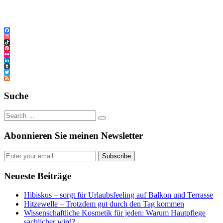
Facebook
Instagram
TikTok
Pinterest
Flickr
LinkedIn
Tumblr
Twitter
Feed
Suche
Abonnieren Sie meinen Newsletter
Subscribe
Neueste Beiträge
Hibiskus – sorgt für Urlaubsfeeling auf Balkon und Terrasse
Hitzewelle – Trotzdem gut durch den Tag kommen
Wissenschaftliche Kosmetik für jeden: Warum Hautpflege
sachlicher wird?