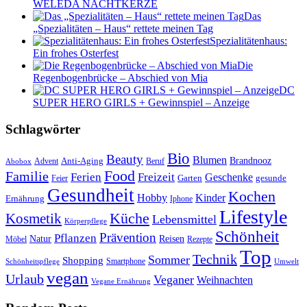
WELEDA NACHTKERZE
Das
„Spezialitäten – Haus“ rettete meinen Tag
Spezialitätenhaus:
Ein frohes Osterfest
Die
Regenbogenbrücke – Abschied von Mia
DC
SUPER HERO GIRLS + Gewinnspiel – Anzeige
Schlagwörter
Bio
Beauty
Blumen
Anti-Aging
Brandnooz
Advent
Beruf
Abobox
Food
Familie
Ferien
Freizeit
Geschenke
Garten
gesunde
Feier
Gesundheit
Kochen
Hobby
Kinder
Ernährung
Iphone
Lifestyle
Kosmetik
Küche
Lebensmittel
Körperpflege
Schönheit
Prävention
Pflanzen
Natur
Reisen
Rezepte
Möbel
Top
Technik
Sommer
Shopping
Schönheitspflege
Smartphone
Umwelt
vegan
Urlaub
Veganer
Weihnachten
Vegane Ernährung