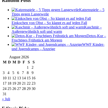
Random Posts
Katzenspiele – 5
Tipps gegen Langeweile
Einkochen von Obst – So klappt es auf jeden Fall
Kaschmir –
Außergewöhnlich soft und warm
Detox-Kur –
Fruchtiges Frühstück am Morgen
WWF Kinder-
und Jugendcamps – Anzeige
August 2026
M
D
M
D
F
S
S
1
2
3
4
5
6
7
8
9
10
11
12
13
14
15
16
17
18
19
20
21
22
23
24
25
26
27
28
29
30
31
« Juli