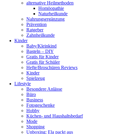
alternative Heilmethoden
Homöopathie
Naturheilkunde
Nahrungsergänzung
Prävention
Ratgeber
Zahnheilkunde
Kinder
Baby/Kleinkind
Basteln – DIY
Gratis für Kinder
Gratis für Schüler
Hefte/Broschüren Reviews
Kinder
Spielzeug
Lifestyle
Besondere Anlässe
Büro
Business
Fotogeschenke
Hobby
Küchen- und Haushaltsbedarf
Mode
Shopping
Unboxing: Ela packt aus