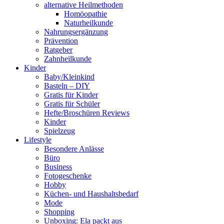
alternative Heilmethoden
Homöopathie
Naturheilkunde
Nahrungsergänzung
Prävention
Ratgeber
Zahnheilkunde
Kinder
Baby/Kleinkind
Basteln – DIY
Gratis für Kinder
Gratis für Schüler
Hefte/Broschüren Reviews
Kinder
Spielzeug
Lifestyle
Besondere Anlässe
Büro
Business
Fotogeschenke
Hobby
Küchen- und Haushaltsbedarf
Mode
Shopping
Unboxing: Ela packt aus