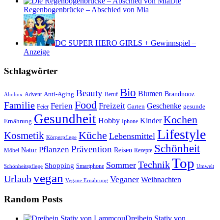
Die
Regenbogenbrücke – Abschied von Mia
DC SUPER HERO GIRLS + Gewinnspiel –
Anzeige
Schlagwörter
Bio
Beauty
Blumen
Anti-Aging
Brandnooz
Advent
Beruf
Abobox
Food
Familie
Ferien
Freizeit
Geschenke
Garten
gesunde
Feier
Gesundheit
Kochen
Hobby
Kinder
Ernährung
Iphone
Lifestyle
Kosmetik
Küche
Lebensmittel
Körperpflege
Schönheit
Prävention
Pflanzen
Natur
Reisen
Rezepte
Möbel
Top
Technik
Sommer
Shopping
Schönheitspflege
Smartphone
Umwelt
vegan
Urlaub
Veganer
Weihnachten
Vegane Ernährung
Random Posts
Dreibein Stativ von