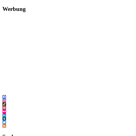
Werbung
Facebook
Instagram
TikTok
Pinterest
Flickr
LinkedIn
Tumblr
Twitter
Feed