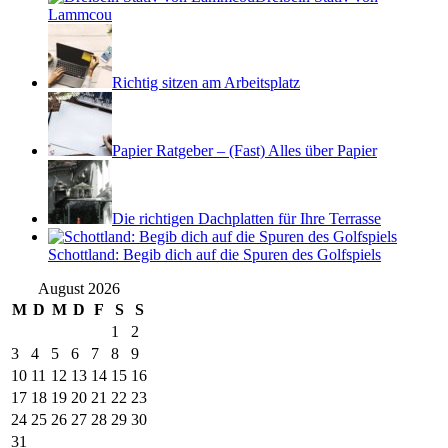
Lammcou
Richtig sitzen am Arbeitsplatz
Papier Ratgeber – (Fast) Alles über Papier
Die richtigen Dachplatten für Ihre Terrasse
Schottland: Begib dich auf die Spuren des Golfspiels
August 2026
M
D
M
D
F
S
S
1
2
3
4
5
6
7
8
9
10
11
12
13
14
15
16
17
18
19
20
21
22
23
24
25
26
27
28
29
30
31