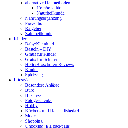
alternative Heilmethoden
Homöopathie
Naturheilkunde
Nahrungsergänzung
Prävention
Ratgeber
Zahnheilkunde
Kinder
Baby/Kleinkind
Basteln – DIY
Gratis für Kinder
Gratis für Schüler
Hefte/Broschüren Reviews
Kinder
Spielzeug
Lifestyle
Besondere Anlässe
Büro
Business
Fotogeschenke
Hobby
Küchen- und Haushaltsbedarf
Mode
Shopping
Unboxing: Ela packt aus