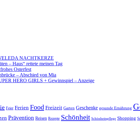
 – WELEDA NACHTKERZE
äten – Haus“ rettete meinen Tag
 frohes Osterfest
brücke – Abschied von Mia
PER HERO GIRLS + Gewinnspiel – Anzeige
G
Food
ie
Ferien
Freizeit
Geschenke
Garten
gesunde Ernährung
Feier
Schönheit
Prävention
zen
Shopping
Reisen
Rezepte
Schönheitspflege
S