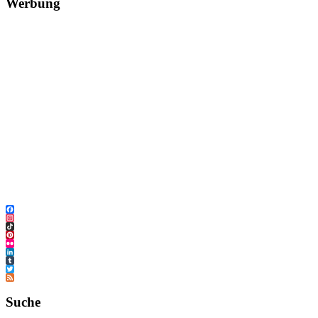
Werbung
Facebook
Instagram
TikTok
Pinterest
Flickr
LinkedIn
Tumblr
Twitter
Feed
Suche