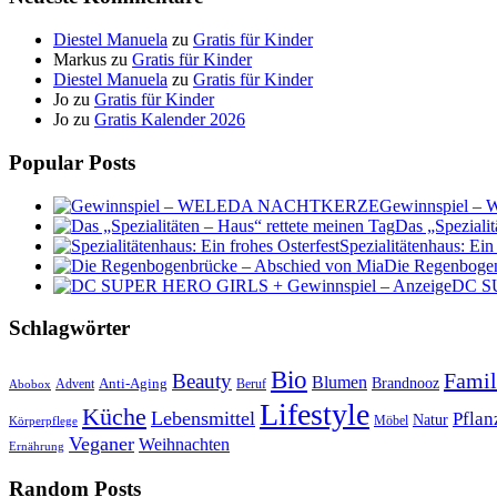
Diestel Manuela
zu
Gratis für Kinder
Markus
zu
Gratis für Kinder
Diestel Manuela
zu
Gratis für Kinder
Jo
zu
Gratis für Kinder
Jo
zu
Gratis Kalender 2026
Popular Posts
Gewinnspiel
Das „Spezialit
Spezialitätenhaus: Ein
Die Regenbogen
DC SU
Schlagwörter
Bio
Famil
Beauty
Blumen
Anti-Aging
Brandnooz
Advent
Beruf
Abobox
Lifestyle
Küche
Lebensmittel
Pflan
Natur
Möbel
Körperpflege
Veganer
Weihnachten
Ernährung
Random Posts