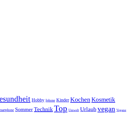
esundheit
Kochen
Kosmetik
Hobby
Kinder
Iphone
Top
vegan
Technik
Urlaub
Sommer
martphone
Vegane
Umwelt