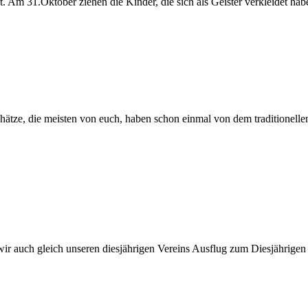
. Am 31.Oktober ziehen die Kinder, die sich als Geister verkleidet h
tze, die meisten von euch, haben schon einmal von dem traditionelle
en wir auch gleich unseren diesjährigen Vereins Ausflug zum Diesjähri