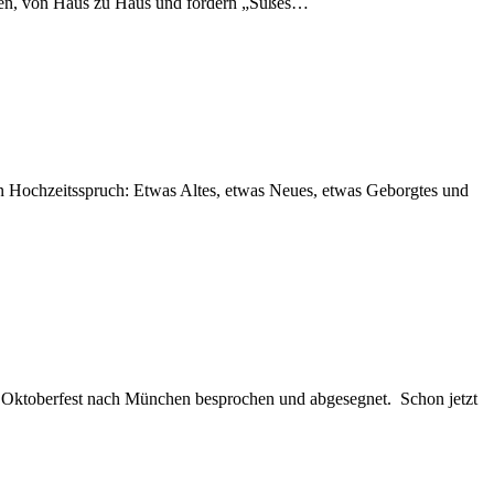
aben, von Haus zu Haus und fordern „Süßes…
n Hochzeitsspruch: Etwas Altes, etwas Neues, etwas Geborgtes und
gen Oktoberfest nach München besprochen und abgesegnet. Schon jetzt