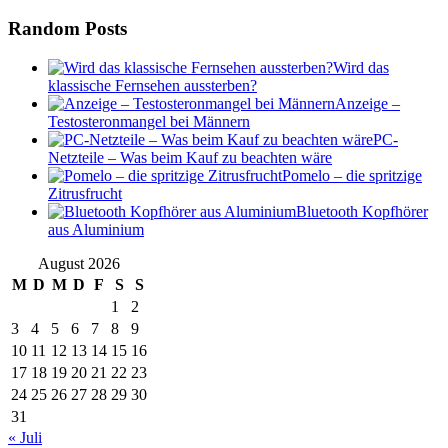
Random Posts
Wird das
klassische Fernsehen aussterben?
Anzeige –
Testosteronmangel bei Männern
PC-
Netzteile – Was beim Kauf zu beachten wäre
Pomelo – die spritzige
Zitrusfrucht
Bluetooth Kopfhörer
aus Aluminium
August 2026
M
D
M
D
F
S
S
1
2
3
4
5
6
7
8
9
10
11
12
13
14
15
16
17
18
19
20
21
22
23
24
25
26
27
28
29
30
31
« Juli