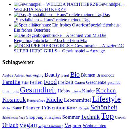
Gewinnspiel –
WELEDA NACHTKERZE
Das
„Spezialitäten – Haus“ rettete meinen Tag
Spezialitätenhaus:
Ein frohes Osterfest
Die
Regenbogenbrücke – Abschied von Mia
DC
SUPER HERO GIRLS + Gewinnspiel – Anzeige
Schlagwörter
Bio
Beauty
Blumen
Anti-Aging
Brandnooz
Advent
Beruf
Abobox
Food
Familie
Ferien
Freizeit
Geschenke
Garten
gesunde
Feier
Gesundheit
Kochen
Hobby
Kinder
Ernährung
Iphone
Lifestyle
Kosmetik
Küche
Lebensmittel
Körperpflege
Schönheit
Prävention
Pflanzen
Natur
Reisen
Rezepte
Möbel
Top
Technik
Sommer
Shopping
Schönheitspflege
Smartphone
Umwelt
vegan
Urlaub
Veganer
Weihnachten
Vegane Ernährung