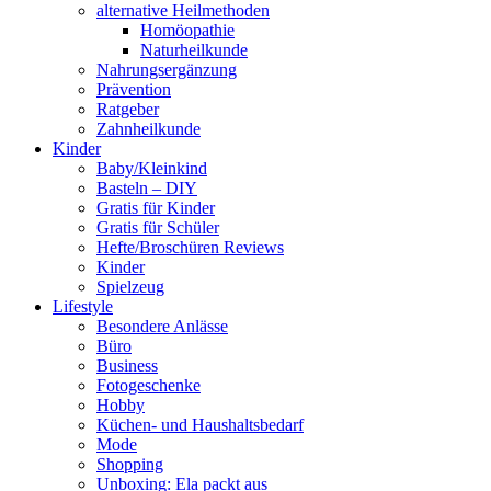
alternative Heilmethoden
Homöopathie
Naturheilkunde
Nahrungsergänzung
Prävention
Ratgeber
Zahnheilkunde
Kinder
Baby/Kleinkind
Basteln – DIY
Gratis für Kinder
Gratis für Schüler
Hefte/Broschüren Reviews
Kinder
Spielzeug
Lifestyle
Besondere Anlässe
Büro
Business
Fotogeschenke
Hobby
Küchen- und Haushaltsbedarf
Mode
Shopping
Unboxing: Ela packt aus