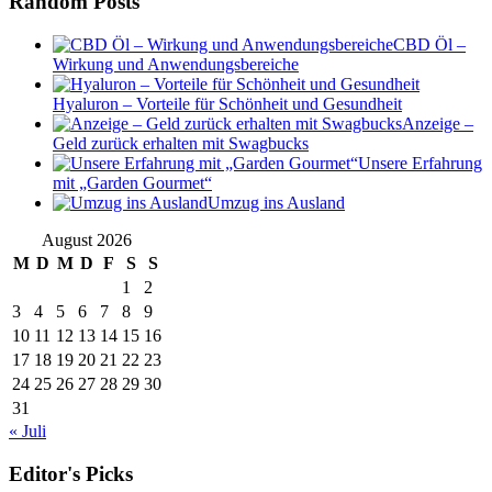
Random Posts
CBD Öl –
Wirkung und Anwendungsbereiche
Hyaluron – Vorteile für Schönheit und Gesundheit
Anzeige –
Geld zurück erhalten mit Swagbucks
Unsere Erfahrung
mit „Garden Gourmet“
Umzug ins Ausland
August 2026
M
D
M
D
F
S
S
1
2
3
4
5
6
7
8
9
10
11
12
13
14
15
16
17
18
19
20
21
22
23
24
25
26
27
28
29
30
31
« Juli
Editor's Picks