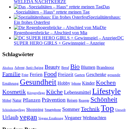
WELEDA NACHTKERZE
Das
„Spezialitäten – Haus“ rettete meinen Tag
Spezialitätenhaus:
Ein frohes Osterfest
Die
Regenbogenbrücke – Abschied von Mia
DC
SUPER HERO GIRLS + Gewinnspiel – Anzeige
Schlagwörter
Bio
Beauty
Blumen
Anti-Aging
Brandnooz
Advent
Beruf
Abobox
Food
Familie
Ferien
Freizeit
Geschenke
Garten
gesunde
Feier
Gesundheit
Kochen
Hobby
Kinder
Ernährung
Iphone
Lifestyle
Kosmetik
Küche
Lebensmittel
Körperpflege
Schönheit
Prävention
Pflanzen
Natur
Reisen
Rezepte
Möbel
Top
Technik
Sommer
Shopping
Schönheitspflege
Smartphone
Umwelt
vegan
Urlaub
Veganer
Weihnachten
Vegane Ernährung