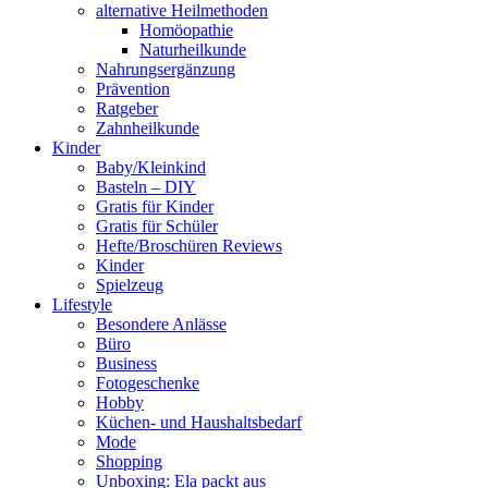
alternative Heilmethoden
Homöopathie
Naturheilkunde
Nahrungsergänzung
Prävention
Ratgeber
Zahnheilkunde
Kinder
Baby/Kleinkind
Basteln – DIY
Gratis für Kinder
Gratis für Schüler
Hefte/Broschüren Reviews
Kinder
Spielzeug
Lifestyle
Besondere Anlässe
Büro
Business
Fotogeschenke
Hobby
Küchen- und Haushaltsbedarf
Mode
Shopping
Unboxing: Ela packt aus