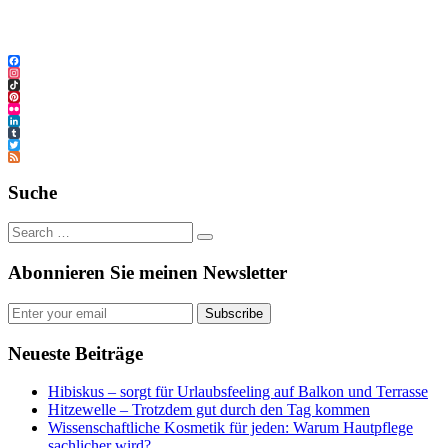
Facebook
Instagram
TikTok
Pinterest
Flickr
LinkedIn
Tumblr
Twitter
Feed
Suche
Abonnieren Sie meinen Newsletter
Subscribe
Neueste Beiträge
Hibiskus – sorgt für Urlaubsfeeling auf Balkon und Terrasse
Hitzewelle – Trotzdem gut durch den Tag kommen
Wissenschaftliche Kosmetik für jeden: Warum Hautpflege
sachlicher wird?