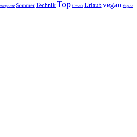
Top
vegan
Technik
Urlaub
Sommer
martphone
Vegane
Umwelt