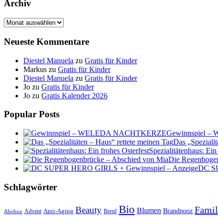
Archiv
Archiv
Neueste Kommentare
Diestel Manuela
zu
Gratis für Kinder
Markus
zu
Gratis für Kinder
Diestel Manuela
zu
Gratis für Kinder
Jo
zu
Gratis für Kinder
Jo
zu
Gratis Kalender 2026
Popular Posts
Gewinnspiel
Das „Spezialit
Spezialitätenhaus: Ein
Die Regenbogen
DC SU
Schlagwörter
Bio
Famil
Beauty
Blumen
Anti-Aging
Brandnooz
Advent
Beruf
Abobox