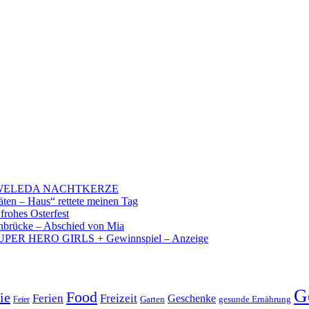
 – WELEDA NACHTKERZE
äten – Haus“ rettete meinen Tag
 frohes Osterfest
brücke – Abschied von Mia
PER HERO GIRLS + Gewinnspiel – Anzeige
G
Food
ie
Ferien
Freizeit
Geschenke
Garten
gesunde Ernährung
Feier