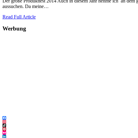
Der große Produkttest 2014 Auch in diesem Jahr nehme ich an dem groß
aussuchen. Da meine…
Read Full Article
Werbung
Facebook
Instagram
TikTok
Pinterest
Flickr