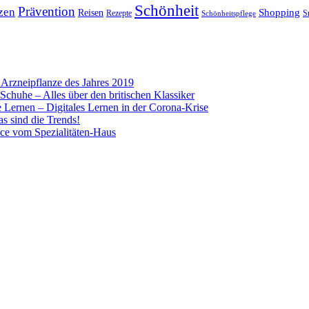
Schönheit
Prävention
zen
Shopping
Reisen
Rezepte
Schönheitspflege
S
Arzneipflanze des Jahres 2019
Schuhe – Alles über den britischen Klassiker
 Lernen – Digitales Lernen in der Corona-Krise
 sind die Trends!
ce vom Spezialitäten-Haus