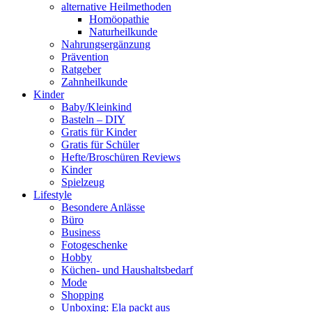
alternative Heilmethoden
Homöopathie
Naturheilkunde
Nahrungsergänzung
Prävention
Ratgeber
Zahnheilkunde
Kinder
Baby/Kleinkind
Basteln – DIY
Gratis für Kinder
Gratis für Schüler
Hefte/Broschüren Reviews
Kinder
Spielzeug
Lifestyle
Besondere Anlässe
Büro
Business
Fotogeschenke
Hobby
Küchen- und Haushaltsbedarf
Mode
Shopping
Unboxing: Ela packt aus