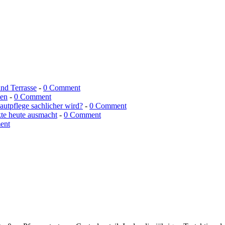
und Terrasse
-
0 Comment
men
-
0 Comment
utpflege sachlicher wird?
-
0 Comment
kte heute ausmacht
-
0 Comment
ent