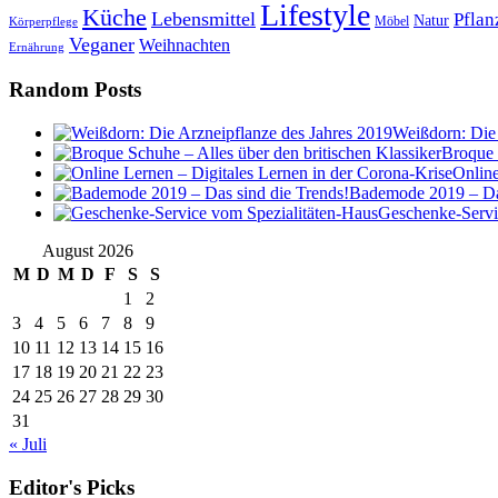
Lifestyle
Küche
Lebensmittel
Pflan
Natur
Möbel
Körperpflege
Veganer
Weihnachten
Ernährung
Random Posts
Weißdorn: Die 
Broque 
Online
Bademode 2019 – Das
Geschenke-Servi
August 2026
M
D
M
D
F
S
S
1
2
3
4
5
6
7
8
9
10
11
12
13
14
15
16
17
18
19
20
21
22
23
24
25
26
27
28
29
30
31
« Juli
Editor's Picks