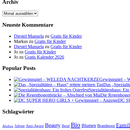
Archiv
Archiv
Neueste Kommentare
Diestel Manuela
zu
Gratis für Kinder
Markus
zu
Gratis für Kinder
Diestel Manuela
zu
Gratis für Kinder
Jo
zu
Gratis für Kinder
Jo
zu
Gratis Kalender 2026
Popular Posts
Gewinnspiel
Das „Spezialit
Spezialitätenhaus: Ein
Die Regenbogen
DC SU
Schlagwörter
Bio
Famil
Beauty
Blumen
Anti-Aging
Brandnooz
Advent
Beruf
Abobox