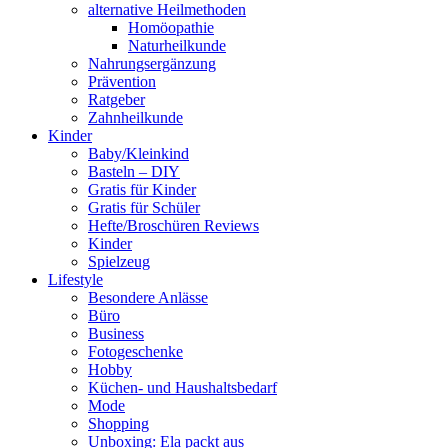
alternative Heilmethoden
Homöopathie
Naturheilkunde
Nahrungsergänzung
Prävention
Ratgeber
Zahnheilkunde
Kinder
Baby/Kleinkind
Basteln – DIY
Gratis für Kinder
Gratis für Schüler
Hefte/Broschüren Reviews
Kinder
Spielzeug
Lifestyle
Besondere Anlässe
Büro
Business
Fotogeschenke
Hobby
Küchen- und Haushaltsbedarf
Mode
Shopping
Unboxing: Ela packt aus