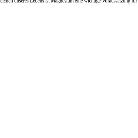
eichen unseres Lebens ist Magnesium eine wichtige Voraussetzung fü