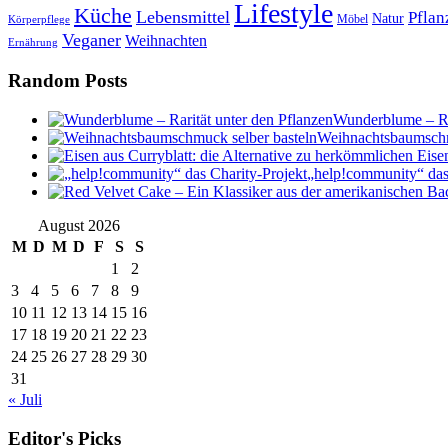
Lifestyle
Küche
Lebensmittel
Pflan
Natur
Möbel
Körperpflege
Veganer
Weihnachten
Ernährung
Random Posts
Wunderblume – Rar
Weihnachtsbaumschm
„help!community“ das
August 2026
M
D
M
D
F
S
S
1
2
3
4
5
6
7
8
9
10
11
12
13
14
15
16
17
18
19
20
21
22
23
24
25
26
27
28
29
30
31
« Juli
Editor's Picks