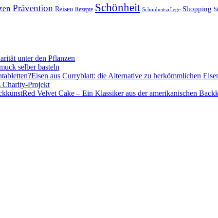
Schönheit
Prävention
zen
Shopping
Reisen
Rezepte
Schönheitspflege
S
ität unter den Pflanzen
uck selber basteln
Eisen aus Curryblatt: die Alternative zu herkömmlichen Eisen
 Charity-Projekt
Red Velvet Cake – Ein Klassiker aus der amerikanischen Back