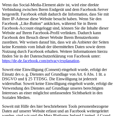
Wenn das Social-Media-Element aktiv ist, wird eine direkte
Verbindung zwischen Ihrem Endgerät und dem Facebook-Server
hergestellt. Facebook erhält dadurch die Information, dass Sie mit
Ihrer IP-Adresse diese Website besucht haben. Wenn Sie den
Facebook „Like-Button“ anklicken, während Sie in Ihrem
Facebook-Account eingeloggt sind, können Sie die Inhalte dieser
Website auf Ihrem Facebook-Profil verlinken. Dadurch kann
Facebook den Besuch dieser Website Ihrem Benutzerkonto
zuordnen. Wir weisen darauf hin, dass wir als Anbieter der Seiten
keine Kenntnis vom Inhalt der übermittelten Daten sowie deren
Nutzung durch Facebook erhalten. Weitere Informationen hierzu
finden Sie in der Datenschutzerklärung von Facebook unter:
https://de-de.facebook.com/privacy/explanation
.
Soweit eine Einwilligung (Consent) eingeholt wurde, erfolgt der
Einsatz des o. g. Dienstes auf Grundlage von Art. 6 Abs. 1 lit. a
DSGVO und § 25 TTDSG. Die Einwilligung ist jederzeit
widerrufbar. Soweit keine Einwilligung eingeholt wurde, erfolgt die
Verwendung des Dienstes auf Grundlage unseres berechtigten
Interesses an einer möglichst umfassenden Sichtbarkeit in den
Sozialen Medien.
Soweit mit Hilfe des hier beschriebenen Tools personenbezogene
Daten auf unserer Website erfasst und an Facebook weitergeleitet
werden, sind wir und die Meta Platforms Ireland Limited, 4 Grand