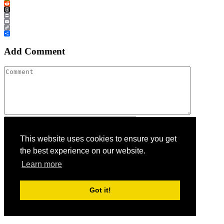
WhatsApp
Reddit
Threads
Print
Email
Copy
Link
Teilen
Add Comment
This website uses cookies to ensure you get
the best experience on our website.
Learn more
Post Comment
Got it!
Werbung