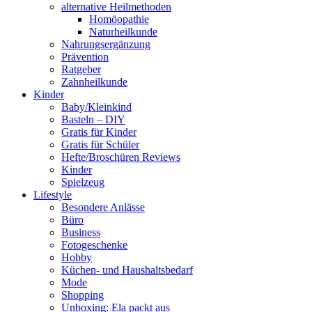
alternative Heilmethoden
Homöopathie
Naturheilkunde
Nahrungsergänzung
Prävention
Ratgeber
Zahnheilkunde
Kinder
Baby/Kleinkind
Basteln – DIY
Gratis für Kinder
Gratis für Schüler
Hefte/Broschüren Reviews
Kinder
Spielzeug
Lifestyle
Besondere Anlässe
Büro
Business
Fotogeschenke
Hobby
Küchen- und Haushaltsbedarf
Mode
Shopping
Unboxing: Ela packt aus