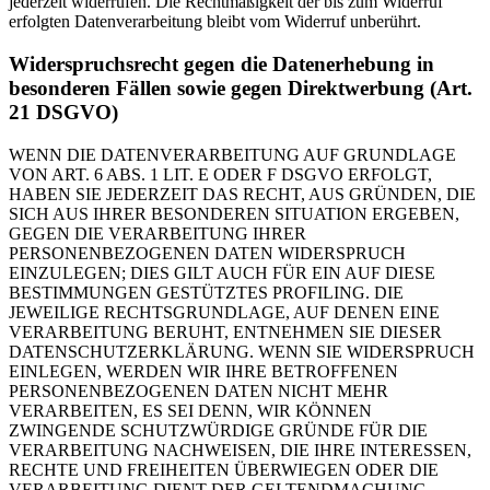
jederzeit widerrufen. Die Rechtmäßigkeit der bis zum Widerruf
erfolgten Datenverarbeitung bleibt vom Widerruf unberührt.
Widerspruchsrecht gegen die Datenerhebung in
besonderen Fällen sowie gegen Direktwerbung (Art.
21 DSGVO)
WENN DIE DATENVERARBEITUNG AUF GRUNDLAGE
VON ART. 6 ABS. 1 LIT. E ODER F DSGVO ERFOLGT,
HABEN SIE JEDERZEIT DAS RECHT, AUS GRÜNDEN, DIE
SICH AUS IHRER BESONDEREN SITUATION ERGEBEN,
GEGEN DIE VERARBEITUNG IHRER
PERSONENBEZOGENEN DATEN WIDERSPRUCH
EINZULEGEN; DIES GILT AUCH FÜR EIN AUF DIESE
BESTIMMUNGEN GESTÜTZTES PROFILING. DIE
JEWEILIGE RECHTSGRUNDLAGE, AUF DENEN EINE
VERARBEITUNG BERUHT, ENTNEHMEN SIE DIESER
DATENSCHUTZERKLÄRUNG. WENN SIE WIDERSPRUCH
EINLEGEN, WERDEN WIR IHRE BETROFFENEN
PERSONENBEZOGENEN DATEN NICHT MEHR
VERARBEITEN, ES SEI DENN, WIR KÖNNEN
ZWINGENDE SCHUTZWÜRDIGE GRÜNDE FÜR DIE
VERARBEITUNG NACHWEISEN, DIE IHRE INTERESSEN,
RECHTE UND FREIHEITEN ÜBERWIEGEN ODER DIE
VERARBEITUNG DIENT DER GELTENDMACHUNG,