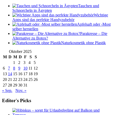
Tauchen und
Schnorcheln in Ägypten
Wichtige
Apps sind das perfekte Handyzubehör
Apfelsaft oder -Most
selber herstellen
Parakresse – Die
Alternative zu Botox?
Naturkosmetik ohne Plastik
Oktober 2025
M
D
M
D
F
S
S
1
2
3
4
5
6
7
8
9
10
11
12
13
14
15
16
17
18
19
20
21
22
23
24
25
26
27
28
29
30
31
« Sep.
Nov. »
Editor's Picks