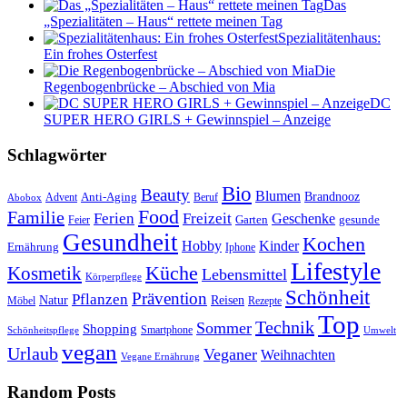
Das
„Spezialitäten – Haus“ rettete meinen Tag
Spezialitätenhaus:
Ein frohes Osterfest
Die
Regenbogenbrücke – Abschied von Mia
DC
SUPER HERO GIRLS + Gewinnspiel – Anzeige
Schlagwörter
Bio
Beauty
Blumen
Anti-Aging
Brandnooz
Advent
Beruf
Abobox
Food
Familie
Ferien
Freizeit
Geschenke
Garten
gesunde
Feier
Gesundheit
Kochen
Hobby
Kinder
Ernährung
Iphone
Lifestyle
Kosmetik
Küche
Lebensmittel
Körperpflege
Schönheit
Prävention
Pflanzen
Natur
Reisen
Rezepte
Möbel
Top
Technik
Sommer
Shopping
Schönheitspflege
Smartphone
Umwelt
vegan
Urlaub
Veganer
Weihnachten
Vegane Ernährung
Random Posts