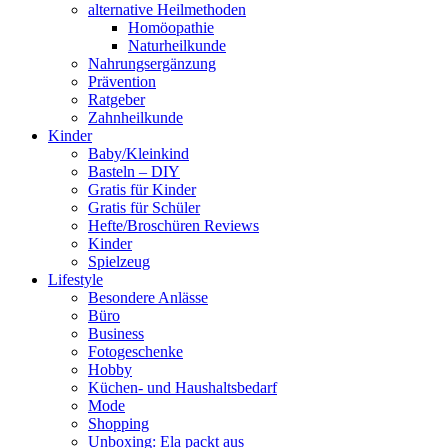
alternative Heilmethoden
Homöopathie
Naturheilkunde
Nahrungsergänzung
Prävention
Ratgeber
Zahnheilkunde
Kinder
Baby/Kleinkind
Basteln – DIY
Gratis für Kinder
Gratis für Schüler
Hefte/Broschüren Reviews
Kinder
Spielzeug
Lifestyle
Besondere Anlässe
Büro
Business
Fotogeschenke
Hobby
Küchen- und Haushaltsbedarf
Mode
Shopping
Unboxing: Ela packt aus