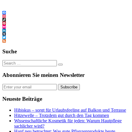
Facebook
Instagram
TikTok
Pinterest
Flickr
LinkedIn
Tumblr
Twitter
Feed
Suche
Abonnieren Sie meinen Newsletter
Subscribe
Neueste Beiträge
Hibiskus – sorgt für Urlaubsfeeling auf Balkon und Terrasse
Hitzewelle – Trotzdem gut durch den Tag kommen
Wissenschaftliche Kosmetik für jeden: Warum Hautpflege
sachlicher wird?
Hanf neu betrachtet: Was gute Pflanzenprodukte heute