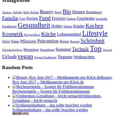
Schlagwörter
Bio
Beauty
Blumen
Anti-Aging
Brandnooz
Advent
Beruf
Abobox
Food
Familie
Ferien
Freizeit
Geschenke
Garten
gesunde
Feier
Gesundheit
Kochen
Hobby
Kinder
Ernährung
Iphone
Lifestyle
Kosmetik
Küche
Lebensmittel
Körperpflege
Schönheit
Prävention
Pflanzen
Natur
Reisen
Rezepte
Möbel
Top
Technik
Sommer
Shopping
Schönheitspflege
Smartphone
Umwelt
vegan
Urlaub
Veganer
Weihnachten
Vegane Ernährung
Random Posts
Beauty
Box Juni 2017 – Medikamente-per-Klick.de
Becherprimeln – Sorgen für Frühlingsstimmung
Onlineshop-
Gestaltung – leicht gemacht
Schlangenhaltung – das sollte beachtet werden