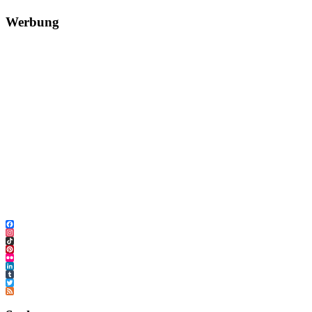
Werbung
Facebook
Instagram
TikTok
Pinterest
Flickr
LinkedIn
Tumblr
Twitter
Feed