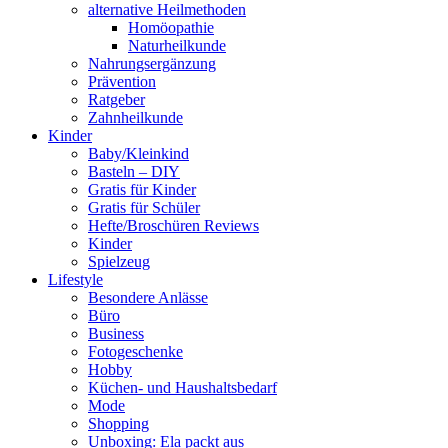
alternative Heilmethoden
Homöopathie
Naturheilkunde
Nahrungsergänzung
Prävention
Ratgeber
Zahnheilkunde
Kinder
Baby/Kleinkind
Basteln – DIY
Gratis für Kinder
Gratis für Schüler
Hefte/Broschüren Reviews
Kinder
Spielzeug
Lifestyle
Besondere Anlässe
Büro
Business
Fotogeschenke
Hobby
Küchen- und Haushaltsbedarf
Mode
Shopping
Unboxing: Ela packt aus