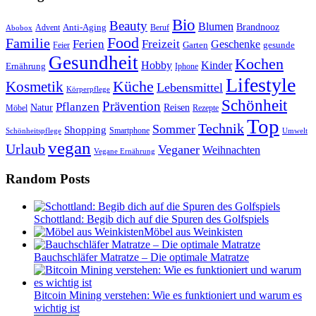
Bio
Beauty
Blumen
Anti-Aging
Brandnooz
Advent
Beruf
Abobox
Food
Familie
Ferien
Freizeit
Geschenke
Garten
gesunde
Feier
Gesundheit
Kochen
Hobby
Kinder
Ernährung
Iphone
Lifestyle
Kosmetik
Küche
Lebensmittel
Körperpflege
Schönheit
Prävention
Pflanzen
Natur
Reisen
Rezepte
Möbel
Top
Technik
Sommer
Shopping
Schönheitspflege
Smartphone
Umwelt
vegan
Urlaub
Veganer
Weihnachten
Vegane Ernährung
Random Posts
Schottland: Begib dich auf die Spuren des Golfspiels
Möbel aus Weinkisten
Bauchschläfer Matratze – Die optimale Matratze
Bitcoin Mining verstehen: Wie es funktioniert und warum es
wichtig ist