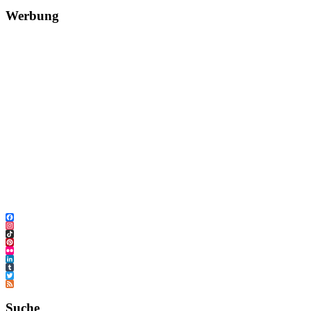
Werbung
Facebook
Instagram
TikTok
Pinterest
Flickr
LinkedIn
Tumblr
Twitter
Feed
Suche