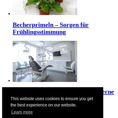
Becherprimeln – Sorgen für
Frühlingsstimmung
3D-Druck revolutioniert die moderne
Zahntechnik
This website uses cookies to ensure you get
the best experience on our website.
Learn more