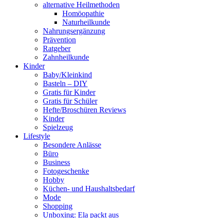
alternative Heilmethoden
Homöopathie
Naturheilkunde
Nahrungsergänzung
Prävention
Ratgeber
Zahnheilkunde
Kinder
Baby/Kleinkind
Basteln – DIY
Gratis für Kinder
Gratis für Schüler
Hefte/Broschüren Reviews
Kinder
Spielzeug
Lifestyle
Besondere Anlässe
Büro
Business
Fotogeschenke
Hobby
Küchen- und Haushaltsbedarf
Mode
Shopping
Unboxing: Ela packt aus