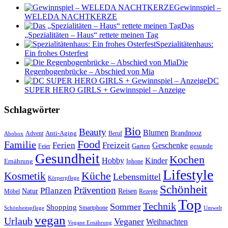
Gewinnspiel –
WELEDA NACHTKERZE
Das
„Spezialitäten – Haus“ rettete meinen Tag
Spezialitätenhaus:
Ein frohes Osterfest
Die
Regenbogenbrücke – Abschied von Mia
DC
SUPER HERO GIRLS + Gewinnspiel – Anzeige
Schlagwörter
Bio
Beauty
Blumen
Anti-Aging
Brandnooz
Advent
Beruf
Abobox
Food
Familie
Ferien
Freizeit
Geschenke
Garten
gesunde
Feier
Gesundheit
Kochen
Hobby
Kinder
Ernährung
Iphone
Lifestyle
Kosmetik
Küche
Lebensmittel
Körperpflege
Schönheit
Prävention
Pflanzen
Natur
Reisen
Rezepte
Möbel
Top
Technik
Sommer
Shopping
Schönheitspflege
Smartphone
Umwelt
vegan
Urlaub
Veganer
Weihnachten
Vegane Ernährung