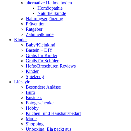
alternative Heilmethoden
Homöopathie
Naturheilkunde
Nahrungsergänzung
Prävention
Ratgeber
Zahnheilkunde
Kinder
Baby/Kleinkind
Basteln – DIY
Gratis für Kinder
Gratis für Schüler
Hefte/Broschüren Reviews
Kinder
Spielzeug
Lifestyle
Besondere Anlässe
Büro
Business
Fotogeschenke
Hobby
Küchen- und Haushaltsbedarf
Mode
Shopping
Unboxing: Ela packt aus