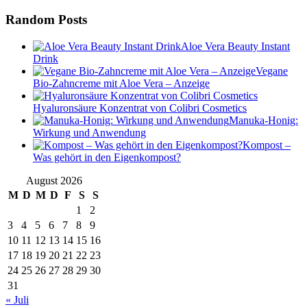
Random Posts
Aloe Vera Beauty Instant
Drink
Vegane
Bio-Zahncreme mit Aloe Vera – Anzeige
Hyaluronsäure Konzentrat von Colibri Cosmetics
Manuka-Honig:
Wirkung und Anwendung
Kompost –
Was gehört in den Eigenkompost?
August 2026
M
D
M
D
F
S
S
1
2
3
4
5
6
7
8
9
10
11
12
13
14
15
16
17
18
19
20
21
22
23
24
25
26
27
28
29
30
31
« Juli