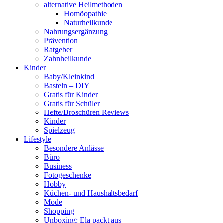
alternative Heilmethoden
Homöopathie
Naturheilkunde
Nahrungsergänzung
Prävention
Ratgeber
Zahnheilkunde
Kinder
Baby/Kleinkind
Basteln – DIY
Gratis für Kinder
Gratis für Schüler
Hefte/Broschüren Reviews
Kinder
Spielzeug
Lifestyle
Besondere Anlässe
Büro
Business
Fotogeschenke
Hobby
Küchen- und Haushaltsbedarf
Mode
Shopping
Unboxing: Ela packt aus