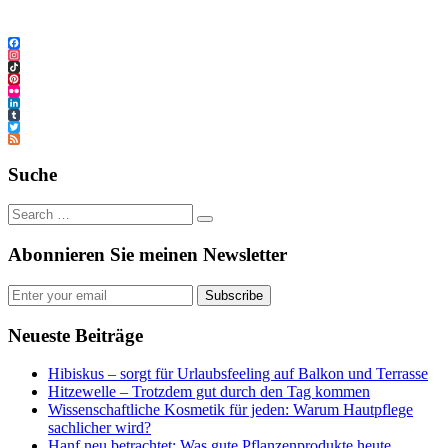
Facebook
Instagram
TikTok
Pinterest
Flickr
LinkedIn
Tumblr
Twitter
Feed
Suche
Abonnieren Sie meinen Newsletter
Subscribe
Neueste Beiträge
Hibiskus – sorgt für Urlaubsfeeling auf Balkon und Terrasse
Hitzewelle – Trotzdem gut durch den Tag kommen
Wissenschaftliche Kosmetik für jeden: Warum Hautpflege
sachlicher wird?
Hanf neu betrachtet: Was gute Pflanzenprodukte heute