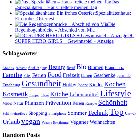
Das
„Spezialitäten – Haus“ rettete meinen Tag
Spezialitätenhaus:
Ein frohes Osterfest
Die
Regenbogenbrücke – Abschied von Mia
DC
SUPER HERO GIRLS + Gewinnspiel – Anzeige
Schlagwörter
Bio
Beauty
Blumen
Anti-Aging
Brandnooz
Advent
Beruf
Abobox
Food
Familie
Ferien
Freizeit
Geschenke
Garten
gesunde
Feier
Gesundheit
Kochen
Hobby
Kinder
Ernährung
Iphone
Lifestyle
Kosmetik
Küche
Lebensmittel
Körperpflege
Schönheit
Prävention
Pflanzen
Natur
Reisen
Rezepte
Möbel
Top
Technik
Sommer
Shopping
Schönheitspflege
Smartphone
Umwelt
vegan
Urlaub
Veganer
Weihnachten
Vegane Ernährung
Random Posts