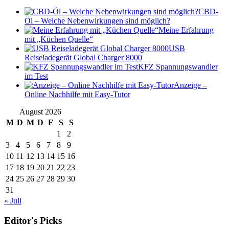
CBD-
Öl – Welche Nebenwirkungen sind möglich?
Meine Erfahrung
mit „Küchen Quelle“
USB
Reiseladegerät Global Charger 8000
KFZ Spannungswandler
im Test
Anzeige –
Online Nachhilfe mit Easy-Tutor
August 2026
M
D
M
D
F
S
S
1
2
3
4
5
6
7
8
9
10
11
12
13
14
15
16
17
18
19
20
21
22
23
24
25
26
27
28
29
30
31
« Juli
Editor's Picks