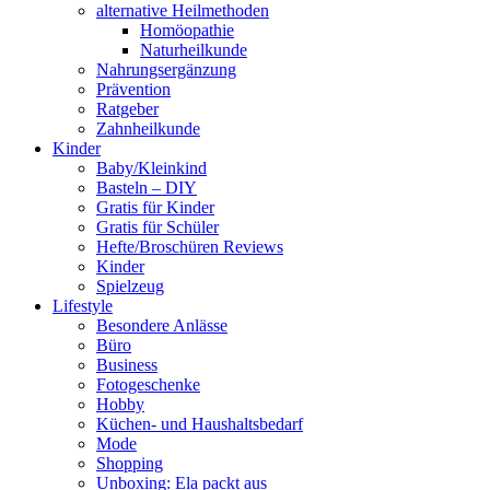
alternative Heilmethoden
Homöopathie
Naturheilkunde
Nahrungsergänzung
Prävention
Ratgeber
Zahnheilkunde
Kinder
Baby/Kleinkind
Basteln – DIY
Gratis für Kinder
Gratis für Schüler
Hefte/Broschüren Reviews
Kinder
Spielzeug
Lifestyle
Besondere Anlässe
Büro
Business
Fotogeschenke
Hobby
Küchen- und Haushaltsbedarf
Mode
Shopping
Unboxing: Ela packt aus