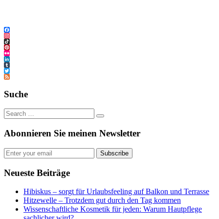
Facebook
Instagram
TikTok
Pinterest
Flickr
LinkedIn
Tumblr
Twitter
Feed
Suche
Abonnieren Sie meinen Newsletter
Subscribe
Neueste Beiträge
Hibiskus – sorgt für Urlaubsfeeling auf Balkon und Terrasse
Hitzewelle – Trotzdem gut durch den Tag kommen
Wissenschaftliche Kosmetik für jeden: Warum Hautpflege
sachlicher wird?