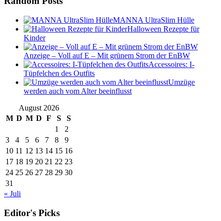
Random Posts
MANNA UltraSlim Hülle
Halloween Rezepte für
Kinder
Anzeige – Voll auf E – Mit grünem Strom der EnBW
Accessoires: I-
Tüpfelchen des Outfits
Umzüge
werden auch vom Alter beeinflusst
August 2026
M
D
M
D
F
S
S
1
2
3
4
5
6
7
8
9
10
11
12
13
14
15
16
17
18
19
20
21
22
23
24
25
26
27
28
29
30
31
« Juli
Editor's Picks