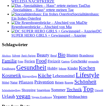
WELEDA NACHTKERZE
Das
„Spezialitäten – Haus“ rettete meinen Tag
Spezialitätenhaus:
Ein frohes Osterfest
Die
Regenbogenbrücke – Abschied von Mia
DC
SUPER HERO GIRLS + Gewinnspiel – Anzeige
Schlagwörter
Bio
Beauty
Blumen
Anti-Aging
Brandnooz
Advent
Beruf
Abobox
Food
Familie
Ferien
Freizeit
Geschenke
Garten
gesunde
Feier
Gesundheit
Kochen
Hobby
Kinder
Ernährung
Iphone
Lifestyle
Kosmetik
Küche
Lebensmittel
Körperpflege
Schönheit
Prävention
Pflanzen
Natur
Reisen
Rezepte
Möbel
Top
Technik
Sommer
Shopping
Schönheitspflege
Smartphone
Umwelt
vegan
Urlaub
Veganer
Weihnachten
Vegane Ernährung