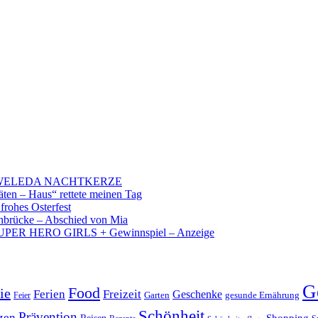
 – WELEDA NACHTKERZE
äten – Haus“ rettete meinen Tag
 frohes Osterfest
brücke – Abschied von Mia
PER HERO GIRLS + Gewinnspiel – Anzeige
G
Food
ie
Ferien
Freizeit
Geschenke
Garten
gesunde Ernährung
Feier
Schönheit
Prävention
zen