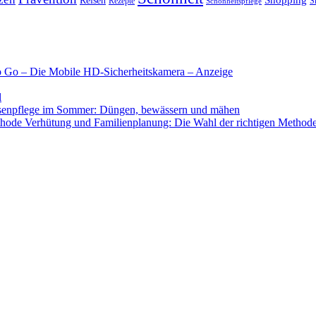
Shopping
Reisen
Rezepte
Schönheitspflege
S
o Go – Die Mobile HD-Sicherheitskamera – Anzeige
l
enpflege im Sommer: Düngen, bewässern und mähen
Verhütung und Familienplanung: Die Wahl der richtigen Method