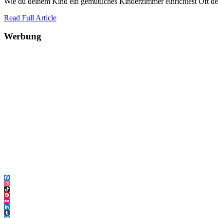
Wie du deinem Kind ein gemütliches Kinderzimmer einrichtest Oft de
Read Full Article
Werbung
Facebook
Instagram
TikTok
Pinterest
Flickr
LinkedIn