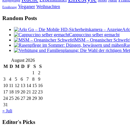
Natur
Möbel
Körperpflege
Veganer
Weihnachten
Ernährung
Random Posts
Arl
Cappuccino selber gemacht
MSM – Organischer Schwefe
Ras
August 2026
M
D
M
D
F
S
S
1
2
3
4
5
6
7
8
9
10
11
12
13
14
15
16
17
18
19
20
21
22
23
24
25
26
27
28
29
30
31
« Juli
Editor's Picks