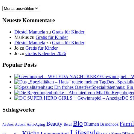
Archiv
Neueste Kommentare
Diestel Manuela
zu
Gratis für Kinder
Markus
zu
Gratis für Kinder
Diestel Manuela
zu
Gratis für Kinder
Jo
zu
Gratis für Kinder
Jo
zu
Gratis Kalender 2026
Popular Posts
Gewinnspiel
Das „Spezialit
Spezialitätenhaus: Ein
Die Regenbogen
DC SU
Schlagwörter
Bio
Famil
Beauty
Blumen
Anti-Aging
Brandnooz
Advent
Beruf
Abobox
Lifestyle
Küche
Lebensmittel
Pflan