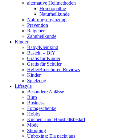
alternative Heilmethoden
Homöopathie
Naturheilkunde
Nahrungsergänzung
Prävention
Ratgeber
Zahnheilkunde
Kinder
Baby/Kleinkind
Basteln – DIY
Gratis für Kinder
Gratis für Schüler
Hefte/Broschüren Reviews
Kinder
Spielzeug
Lifestyle
Besondere Anlässe
Büro
Business
Fotogeschenke
Hobby
Küchen- und Haushaltsbedarf
Mode
Shopping
Unboxing: Ela packt aus