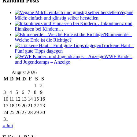
Random Posts
Vegane
Milch: einfach und günstig selber herstellen
Inkontinenz und
Einnässen bei Kindern…
Blumenerde –
Welche Erde ist die Richtige?
Trockene Haut –
Fünf gute Tipps dagegen
WWF Kinder-
und Jugendcamps – Anzeige
August 2026
M
D
M
D
F
S
S
1
2
3
4
5
6
7
8
9
10
11
12
13
14
15
16
17
18
19
20
21
22
23
24
25
26
27
28
29
30
31
« Juli