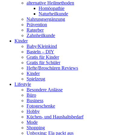
alternative Heilmethoden
Homöopathie
Naturheilkunde
Nahrungsergänzung
Prävention
Ratgeber
Zahnheilkunde
Kinder
Baby/Kleinkind
Basteln – DIY
Gratis für Kinder
Gratis für Schüler
Hefte/Broschüren Reviews
Kinder
Spielzeug
Lifestyle
Besondere Anlässe
Büro
Business
Fotogeschenke
Hobby
Küchen- und Haushaltsbedarf
Mode
Shopping
Unboxing: Ela packt aus