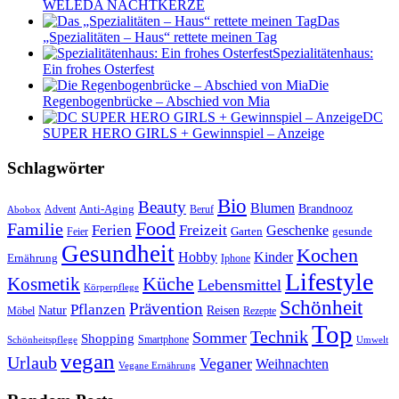
WELEDA NACHTKERZE
Das
„Spezialitäten – Haus“ rettete meinen Tag
Spezialitätenhaus:
Ein frohes Osterfest
Die
Regenbogenbrücke – Abschied von Mia
DC
SUPER HERO GIRLS + Gewinnspiel – Anzeige
Schlagwörter
Bio
Beauty
Blumen
Anti-Aging
Brandnooz
Advent
Beruf
Abobox
Food
Familie
Ferien
Freizeit
Geschenke
Garten
gesunde
Feier
Gesundheit
Kochen
Hobby
Kinder
Ernährung
Iphone
Lifestyle
Kosmetik
Küche
Lebensmittel
Körperpflege
Schönheit
Prävention
Pflanzen
Natur
Reisen
Rezepte
Möbel
Top
Technik
Sommer
Shopping
Schönheitspflege
Smartphone
Umwelt
vegan
Urlaub
Veganer
Weihnachten
Vegane Ernährung