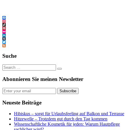
Facebook
Instagram
TikTok
Pinterest
Flickr
LinkedIn
Tumblr
Twitter
Feed
Suche
Abonnieren Sie meinen Newsletter
Subscribe
Neueste Beiträge
Hibiskus – sorgt für Urlaubsfeeling auf Balkon und Terrasse
Hitzewelle – Trotzdem gut durch den Tag kommen
Wissenschaftliche Kosmetik für jeden: Warum Hautpflege
sachlicher wird?