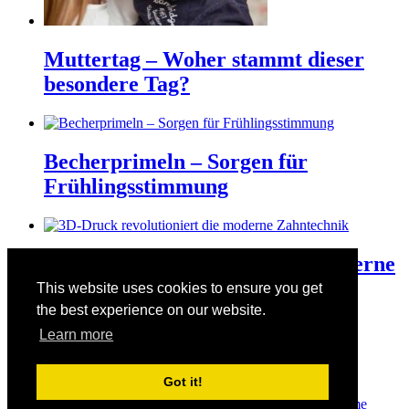
Muttertag – Woher stammt dieser
besondere Tag?
Becherprimeln – Sorgen für
Frühlingsstimmung
3D-Druck revolutioniert die moderne
Zahntechnik
This website uses cookies to ensure you get
the best experience on our website.
Learn more
Der Valentinstag am 14. Februar
Got it!
© Copyright 2026
Manuelas bunte Welt
· Designed by
Theme