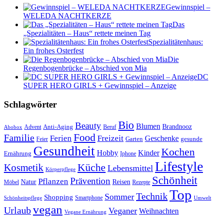
Gewinnspiel –
WELEDA NACHTKERZE
Das
„Spezialitäten – Haus“ rettete meinen Tag
Spezialitätenhaus:
Ein frohes Osterfest
Die
Regenbogenbrücke – Abschied von Mia
DC
SUPER HERO GIRLS + Gewinnspiel – Anzeige
Schlagwörter
Bio
Beauty
Blumen
Anti-Aging
Brandnooz
Advent
Beruf
Abobox
Food
Familie
Ferien
Freizeit
Geschenke
Garten
gesunde
Feier
Gesundheit
Kochen
Hobby
Kinder
Ernährung
Iphone
Lifestyle
Kosmetik
Küche
Lebensmittel
Körperpflege
Schönheit
Prävention
Pflanzen
Natur
Reisen
Rezepte
Möbel
Top
Technik
Sommer
Shopping
Schönheitspflege
Smartphone
Umwelt
vegan
Urlaub
Veganer
Weihnachten
Vegane Ernährung