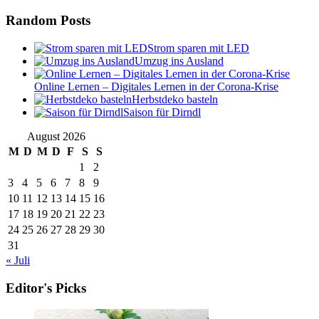
Random Posts
Strom sparen mit LED
Umzug ins Ausland
Online Lernen – Digitales Lernen in der Corona-Krise
Herbstdeko basteln
Saison für Dirndl
August 2026
M
D
M
D
F
S
S
1
2
3
4
5
6
7
8
9
10
11
12
13
14
15
16
17
18
19
20
21
22
23
24
25
26
27
28
29
30
31
« Juli
Editor's Picks