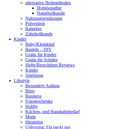
alternative Heilmethoden
Homöopathie
Naturheilkunde
Nahrungsergänzung
Prävention
Ratgeber
Zahnheilkunde
Kinder
Baby/Kleinkind
Basteln – DIY
Gratis für Kinder
Gratis für Schüler
Hefte/Broschüren Reviews
Kinder
Spielzeug
Lifestyle
Besondere Anlässe
Büro
Business
Fotogeschenke
Hobby
Küchen- und Haushaltsbedarf
Mode
Shopping
Unboxing: Ela packt aus