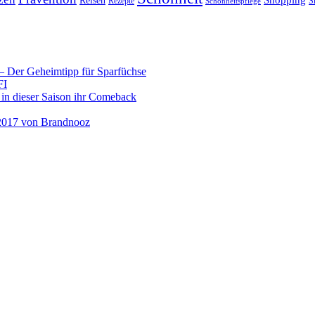
Shopping
Reisen
Rezepte
Schönheitspflege
S
 Der Geheimtipp für Sparfüchse
FI
 in dieser Saison ihr Comeback
2017 von Brandnooz