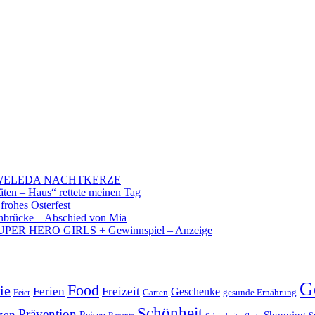
 – WELEDA NACHTKERZE
äten – Haus“ rettete meinen Tag
 frohes Osterfest
brücke – Abschied von Mia
PER HERO GIRLS + Gewinnspiel – Anzeige
G
Food
ie
Ferien
Freizeit
Geschenke
Garten
gesunde Ernährung
Feier
Schönheit
Prävention
zen