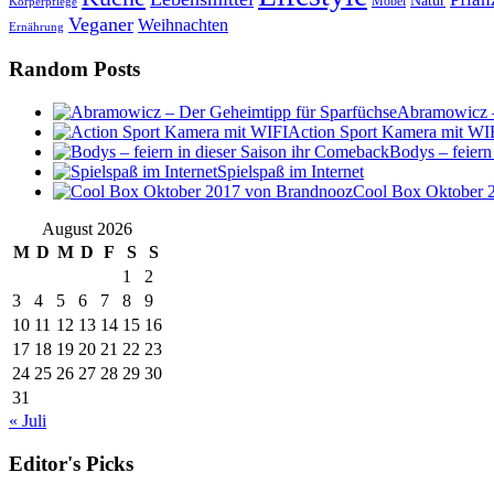
Natur
Möbel
Körperpflege
Veganer
Weihnachten
Ernährung
Random Posts
Abramowicz –
Action Sport Kamera mit WI
Bodys – feiern
Spielspaß im Internet
Cool Box Oktober 
August 2026
M
D
M
D
F
S
S
1
2
3
4
5
6
7
8
9
10
11
12
13
14
15
16
17
18
19
20
21
22
23
24
25
26
27
28
29
30
31
« Juli
Editor's Picks