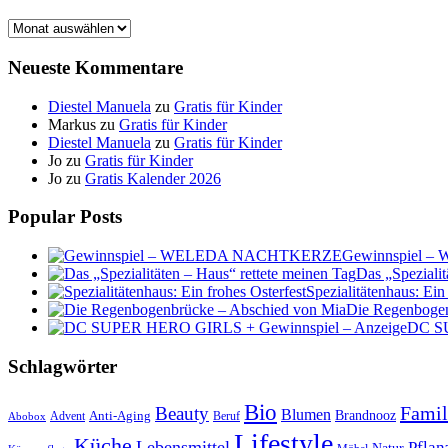
Archiv
Neueste Kommentare
Diestel Manuela
zu
Gratis für Kinder
Markus
zu
Gratis für Kinder
Diestel Manuela
zu
Gratis für Kinder
Jo
zu
Gratis für Kinder
Jo
zu
Gratis Kalender 2026
Popular Posts
Gewinnspiel
Das „Spezialit
Spezialitätenhaus: Ein
Die Regenbogen
DC SU
Schlagwörter
Bio
Famil
Beauty
Blumen
Anti-Aging
Brandnooz
Advent
Beruf
Abobox
Lifestyle
Küche
Lebensmittel
Pflan