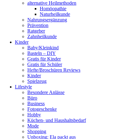
alternative Heilmethoden
Homöopathie
Naturheilkunde
Nahrungsergänzung
Prävention
Ratgeber
Zahnheilkunde
Kinder
Baby/Kleinkind
Basteln – DIY
Gratis für Kinder
Gratis für Schüler
Hefte/Broschüren Reviews
Kinder
Spielzeug
Lifestyle
Besondere Anlässe
Büro
Business
Fotogeschenke
Hobby
Küchen- und Haushaltsbedarf
Mode
Shopping
Unboxing: Ela packt aus