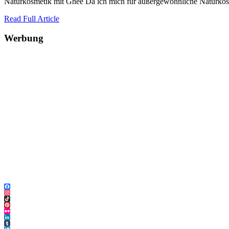
Naturkosmetik mit Ghee Da ich mich für außergewöhnliche Naturkosm
Read Full Article
Werbung
Facebook
Instagram
TikTok
Pinterest
Flickr
LinkedIn