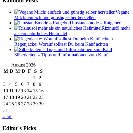
Random Posts
Vegane
Milch: einfach und günstig selber herstellen
Umstandsmode – Ratgeber
Rizinusöl mehr
als ein natürliches Heilmittel
Regenjacke: Worauf solltest Du beim Kauf achten
Silberketten – Tipps und Informationen zum Kauf
August 2026
M
D
M
D
F
S
S
1
2
3
4
5
6
7
8
9
10
11
12
13
14
15
16
17
18
19
20
21
22
23
24
25
26
27
28
29
30
31
« Juli
Editor's Picks