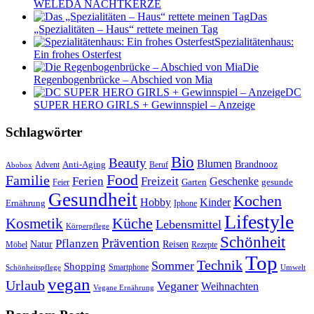
WELEDA NACHTKERZE
Das
„Spezialitäten – Haus“ rettete meinen Tag
Spezialitätenhaus:
Ein frohes Osterfest
Die
Regenbogenbrücke – Abschied von Mia
DC
SUPER HERO GIRLS + Gewinnspiel – Anzeige
Schlagwörter
Bio
Beauty
Blumen
Anti-Aging
Brandnooz
Advent
Beruf
Abobox
Food
Familie
Ferien
Freizeit
Geschenke
Garten
gesunde
Feier
Gesundheit
Kochen
Hobby
Kinder
Ernährung
Iphone
Lifestyle
Kosmetik
Küche
Lebensmittel
Körperpflege
Schönheit
Prävention
Pflanzen
Natur
Reisen
Rezepte
Möbel
Top
Technik
Sommer
Shopping
Schönheitspflege
Smartphone
Umwelt
vegan
Urlaub
Veganer
Weihnachten
Vegane Ernährung