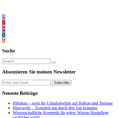
Facebook
Instagram
TikTok
Pinterest
Flickr
LinkedIn
Tumblr
Twitter
Feed
Suche
Abonnieren Sie meinen Newsletter
Subscribe
Neueste Beiträge
Hibiskus – sorgt für Urlaubsfeeling auf Balkon und Terrasse
Hitzewelle – Trotzdem gut durch den Tag kommen
Wissenschaftliche Kosmetik für jeden: Warum Hautpflege
sachlicher wird?