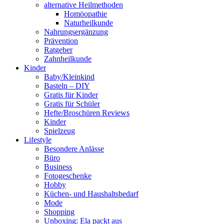
alternative Heilmethoden
Homöopathie
Naturheilkunde
Nahrungsergänzung
Prävention
Ratgeber
Zahnheilkunde
Kinder
Baby/Kleinkind
Basteln – DIY
Gratis für Kinder
Gratis für Schüler
Hefte/Broschüren Reviews
Kinder
Spielzeug
Lifestyle
Besondere Anlässe
Büro
Business
Fotogeschenke
Hobby
Küchen- und Haushaltsbedarf
Mode
Shopping
Unboxing: Ela packt aus