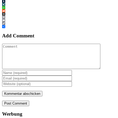
Tumblr
XING
WhatsApp
Reddit
Threads
Print
Email
Copy
Link
Teilen
Add Comment
Post Comment
Werbung