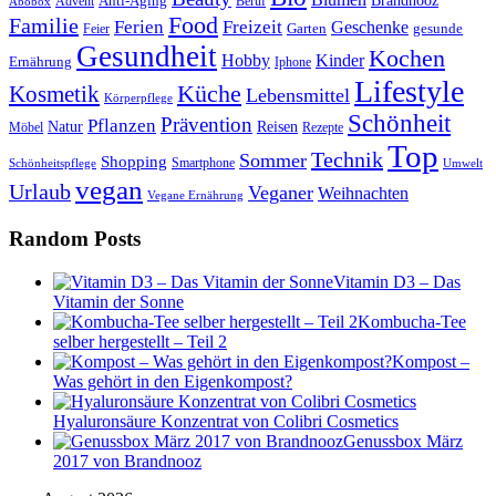
Anti-Aging
Brandnooz
Advent
Beruf
Abobox
Food
Familie
Ferien
Freizeit
Geschenke
Garten
gesunde
Feier
Gesundheit
Kochen
Hobby
Kinder
Ernährung
Iphone
Lifestyle
Kosmetik
Küche
Lebensmittel
Körperpflege
Schönheit
Prävention
Pflanzen
Natur
Reisen
Rezepte
Möbel
Top
Technik
Sommer
Shopping
Schönheitspflege
Smartphone
Umwelt
vegan
Urlaub
Veganer
Weihnachten
Vegane Ernährung
Random Posts
Vitamin D3 – Das
Vitamin der Sonne
Kombucha-Tee
selber hergestellt – Teil 2
Kompost –
Was gehört in den Eigenkompost?
Hyaluronsäure Konzentrat von Colibri Cosmetics
Genussbox März
2017 von Brandnooz