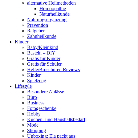
alternative Heilmethoden
Homöopathie
Naturheilkunde
Nahrungsergänzung
Prävention
Ratgeber
Zahnheilkunde
Kinder
Baby/Kleinkind
Basteln – DIY
Gratis für Kinder
Gratis für Schüler
Hefte/Broschüren Reviews
Kinder
Spielzeug
Lifestyle
Besondere Anlässe
Büro
Business
Fotogeschenke
Hobby
Küchen- und Haushaltsbedarf
Mode
Shopping
Unboxing: Ela packt aus